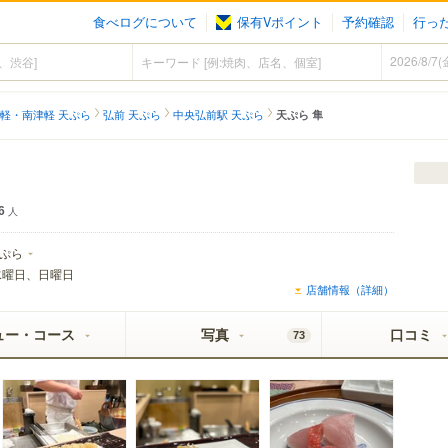
食べログについて
保有Vポイント
予約確認
行っ
軽・南津軽 天ぷら
弘前 天ぷら
中央弘前駅 天ぷら
天ぷら 隼
6
人
ぷら
水曜日、日曜日
店舗情報（詳細）
ュー・コース
写真
口コミ
73