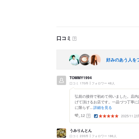
口コミ
？
好みのあう人を
TOMMY1994
口コミ 170件
フォロワー 48人
弘前の接待で初めて伺いました。店内
げて頂けるお店です。一品づつ丁寧に
に限らず...
詳細を見る
2025/11 訪
？
12
うみりんとん
口コミ 235件
フォロワー 186人