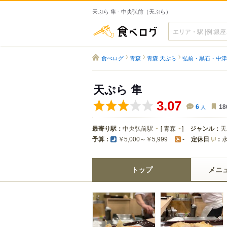
天ぷら 隼 - 中央弘前（天ぷら）
食べログ
食べログ
青森
青森 天ぷら
弘前・黒石・中津
天ぷら 隼
3.07
6
人
18
最寄り駅：
中央弘前駅
[
青森
]
ジャンル：
天
予算：
定休日
：
￥5,000～￥5,999
-
トップ
メニ