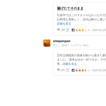
揚げたてそのまま
弘前市ではこのスタイルなかったので
お料理も美味しく、店内は静かに過ごせ
詳細を見る
2024/09 訪
？
32
shinpompom
口コミ 198件
フォロワー 195人
旧市立病院前の道路を駅から過ぎた最
ました。 基本お任せ一択ですが、デ
寧...
詳細を見る
2025/09 訪
？
21