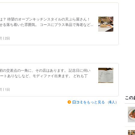
は？ 待望のオープンキッチンスタイルの天ぷら屋さん！
る落ち着いた雰囲気。 コースにプラス単品で海老など...
問
2回
初の交差点の一角に、その店はあります。 記念日に伺い
ザートありなしなど、モディファイ出来ます。 どれも丁
問
1回
この
口コミ
をもっと見る （
6
人）