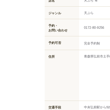
天ぷら 隼
店名
天ぷら
ジャンル
予約・
0172-80-9256
お問い合わせ
予約可否
完全予約制
青森県
弘前市
土手
住所
中央弘前駅から52
交通手段