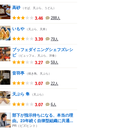
高砂
（そば、天ぷら、うどん）
3.46
288
人
いもや
（天ぷら、天丼）
3.39
79
人
ブッフェダイニングシェフズレシ
ピ
（ビュッフェ、天ぷら、洋食）
3.27
59
人
音羽亭
（焼き鳥、天ぷら）
3.07
22
人
天ぷら 隼
（天ぷら）
3.07
6
人
部下が指示待ちになる、本当の理
由。23年続く自律型組織に共通...
PR（ビズヒント）