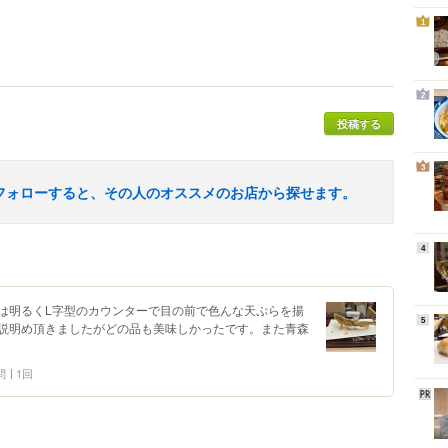
1
2
投稿する
3
フォローすると、その人のオススメのお店から探せます。
4
は明るくL字型のカウンターで目の前で色んな天ぷらを揚
5
説明め頂きましたがどの品も美味しかったです。また青森
問
1回