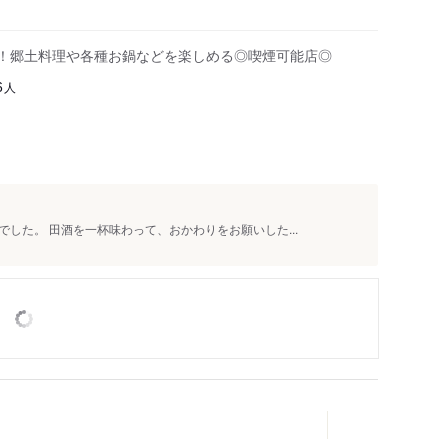
分！郷土料理や各種お鍋などを楽しめる◎喫煙可能店◎
人
6
した。 田酒を一杯味わって、おかわりをお願いした...