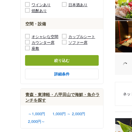
ワインあり
日本酒あり
焼酎あり
空間・設備
オシャレな空間
カップルシート
カウンター席
ソファー席
座敷
絞り込む
詳細条件
ネッ
青森・東津軽・八甲田山で海鮮・魚介ラ
ンチを探す
～1,000円
1,000円 ～ 2,000円
2,000円～