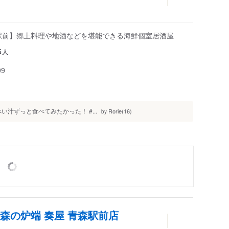
【駅前】郷土料理や地酒などを堪能できる海鮮個室居酒屋
人
5
99
べい汁ずっと食べてみたかった！ #...
Rorie(16)
by
森の炉端 奏屋 青森駅前店