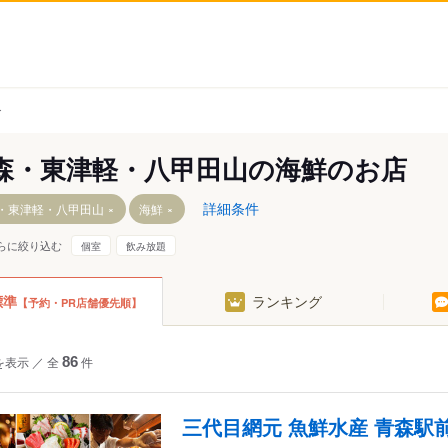
介
森・東津軽・八甲田山の海鮮のお店
詳細条件
・東津軽・八甲田山
海鮮
らに絞り込む
個室
飲み放題
標準
ランキング
【予約・PR店舗優先順】
・夏泊半島
東海岸・龍飛崎
を表示
／
全
86
件
三代目網元 魚鮮水産 青森駅