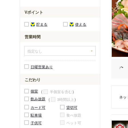
Vポイント
貯まる
使える
営業時間
日曜営業あり
こだわり
個室
半個室を含む
ネッ
飲み放題
3時間以上
カード可
貸切可
駐車場
食べ放題
子供可
ペット可