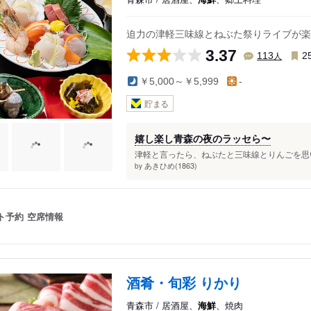
迫力の津軽三味線とねぶた祭りライブが楽
3.37
人
113
2
￥5,000～￥5,999
-
貯まる
嬉し楽し青森の夜のラッセら〜
津軽と言ったら、ねぶたと三味線とりんごを思い
あきひめ(1863)
by
ト予約
空席情報
酒肴・旬彩 りかり
青森市 / 居酒屋、
海鮮
、焼肉