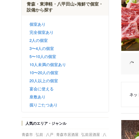
青森・東津軽・八甲田山×海鮮で個室・
設備から探す
個室あり
完全個室あり
2人の個室
3〜4人の個室
5〜10人の個室
10人未満の個室あり
10〜20人の個室
20人以上の個室
宴会に使える
ネッ
座敷あり
掘りごたつあり
人気のエリア・ジャンル
青森市
弘前
八戸
青森市居酒屋
弘前居酒屋
八