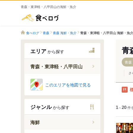
青森・東津軽・八甲田山の海鮮・魚介
食べログ
食べログ
青森
青森 海鮮・魚介
青森・東津軽・八甲田山 海鮮・魚
青
エリア
から探す
青森
青森・東津軽・八甲田山
さ
青森市
このエリアを地図で見る
浅虫温泉
津軽半島
ジャンル
から探す
1
八甲田山
～
20
件
海鮮