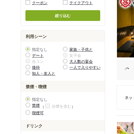
クーポン
テイクアウト
絞り込む
利用シーン
指定なし
家族・子供と
デート
女子会
合コン
大人数の宴会
接待
一人で入りやすい
知人・友人と
禁煙・喫煙
ネッ
指定なし
禁煙
分煙を含む
喫煙可
ドリンク