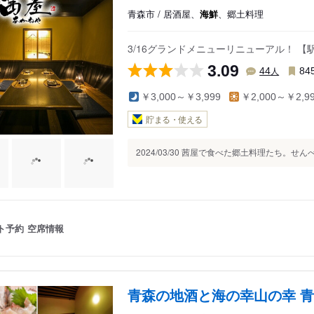
青森市 / 居酒屋、
海鮮
、郷土料理
3/16グランドメニューリニューアル！ 
3.09
人
44
84
￥3,000～￥3,999
￥2,000～￥2,9
貯まる・使える
2024/03/30 茜屋で食べた郷土料理たち。せん
ト予約
空席情報
青森の地酒と海の幸山の幸 青