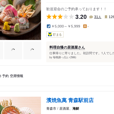
歓送迎会のご予約承っております！！
3.20
人
31
12
￥5,000～￥5,999
-
貯まる
料理自慢の居酒屋さん
仕事帰りに寄りました。初訪問です。1人でしたが
毎晩酔っ払い(586)
by
ト予約
空席情報
濱焼魚萬 青森駅前店
青森市 / 居酒屋、
海鮮