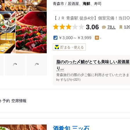
青森市 / 居酒屋、
海鮮
、寿司
【ＪＲ 青森駅 徒歩4分】個室完備！当日
3.06
人
78
12
￥3,000～￥3,999
-
貯まる・使える
脂ののった〆鯖がとても美味しい居酒屋さ
り...
青森旅行の際の夕ご飯に利用させていただきまし
すなぴか(221)
by
ト予約
空席情報
酒肴旬 三ッ石