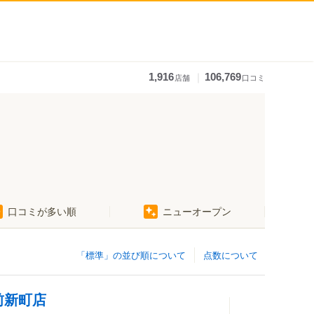
｜
1,916
106,769
店舗
口コミ
口コミが多い順
ニューオープン
「標準」の並び順について
点数について
前新町店