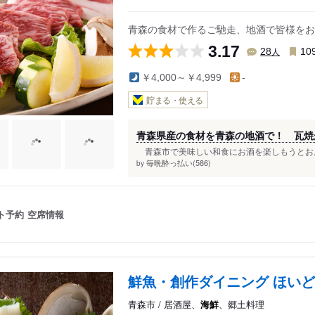
青森の食材で作るご馳走、地酒で皆様をお
3.17
人
28
10
￥4,000～￥4,999
-
貯まる・使える
青森県産の食材を青森の地酒で！ 瓦焼
青森市で美味しい和食にお酒を楽しもうとお店
毎晩酔っ払い(586)
by
ト予約
空席情報
鮮魚・創作ダイニング ほい
青森市 / 居酒屋、
海鮮
、郷土料理