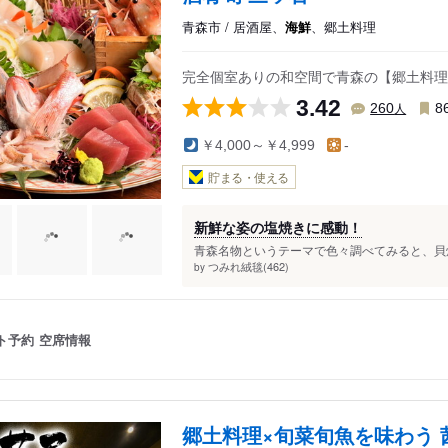
青森市 / 居酒屋、
海鮮
、郷土料理
完全個室ありの和空間で青森の【郷土料理
3.42
人
260
8
￥4,000～￥4,999
-
貯まる・使える
新鮮な姿の塩焼きに感動！
青森名物というテーマで色々調べてみると、貝焼
つみれ絨毯(462)
by
ト予約
空席情報
郷土料理×旬菜旬魚を味わう 