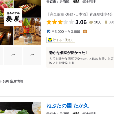
青森市 / 居酒屋、
海鮮
、郷土料理
【完全個室×海鮮×日本酒】青森駅徒歩4
3.06
人
18
39
￥3,000～￥3,999
-
貯まる・使える
静かな個室が良かった！
とても静かな個室でゆったりと飲める良いお店で
とおる0602(118)
by
ト予約
空席情報
ねぶたの國 たか久
青森市 / 居酒屋、
海鮮
、郷土料理