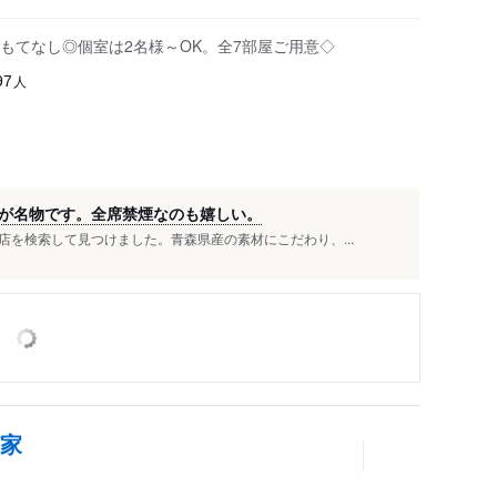
もてなし◎個室は2名様～OK。全7部屋ご用意◇
人
97
が名物です。全席禁煙なのも嬉しい。
を検索して見つけました。青森県産の素材にこだわり、...
ど家