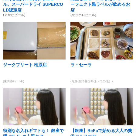
ル。スーパードライ SUPERCO
ーフェクト黒ラベルが飲めるお
LD認定店
店
(アサヒビール)
(サッポロビール)
ジークフリート 松原店
ラ・セーラ
(東青森/ケーキ)
(青森/西洋各国料理（その他）)
特別な名入れギフトも！ 銀座で
【銀座】ReFaで始める大人の贅