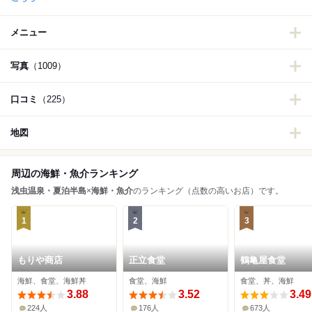
メニュー
写真
（1009）
口コミ
（225）
地図
周辺の海鮮・魚介ランキング
浅虫温泉・夏泊半島
×
海鮮・魚介
のランキング（点数の高いお店）です。
1
2
3
もりや商店
正立食堂
鶴亀屋食堂
海鮮、食堂、海鮮丼
食堂、海鮮
食堂、丼、海鮮
3.88
3.52
3.49
224人
176人
673人