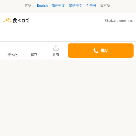
言語：
English
简体中文
繁體中文
한국어
日本語
©Kakaku.com, Inc.
電話
行った
保存
共有