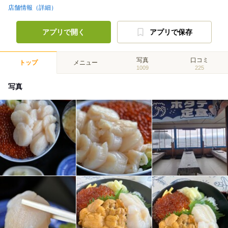
店舗情報（詳細）
アプリで開く
アプリで保存
写真
口コミ
トップ
メニュー
1009
225
写真