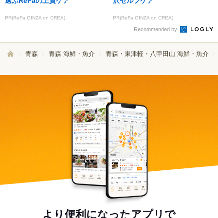
選ぶReFaの上質ケア
沢セルフケア
PR(ReFa GINZA on CREA)
PR(ReFa GINZA on CREA)
Recommended by
青森
青森 海鮮・魚介
青森・東津軽・八甲田山 海鮮・魚介
より便利になったアプリで