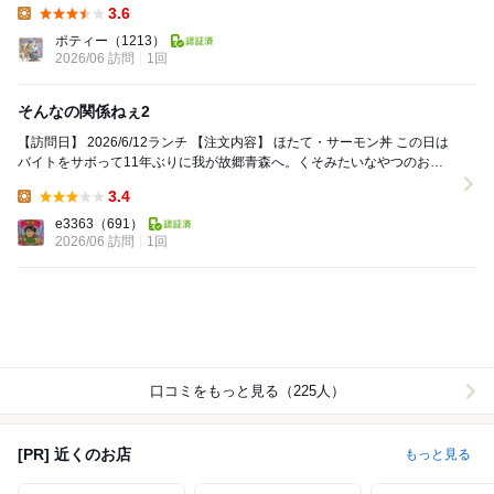
3.6
Lunch:
ポティー
（1213）
2026/06 訪問
1回
そんなの関係ねぇ2
【訪問日】 2026/6/12ランチ 【注文内容】 ほたて・サーモン丼 この日は
バイトをサボって11年ぶりに我が故郷青森へ。くそみたいなやつのおか
げで無駄に仙台を経由し...
3.4
Lunch:
e3363
（691）
2026/06 訪問
1回
口コミをもっと見る（225人）
[PR] 近くのお店
もっと見る