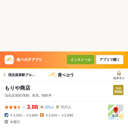
インストール
アプリで開く
浅虫温泉駅グルメへ
ログイン
もりや商店
浅虫温泉駅/海鮮､ 食堂､ 海鮮丼
3.88
225
人
7825
人
￥3,000～￥3,999
￥3,000～￥3,999
木曜日