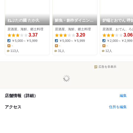
ねぶたの國 たか久
鮮魚・創作ダイニング
炉端とおでん 呼
ほいど家
来 青森駅前店
居酒屋、海鮮、郷土料理
居酒屋、海鮮、郷土料理
3.37
3.20
3.06
￥5,000～￥5,999
￥5,000～￥5,999
￥2,000～￥2,999
Dinner:
Dinner:
Dinner:
-
-
-
Lunch:
Lunch:
Lunch:
113人
31人
12人
広告を非表示
店舗情報（詳細）
編集
アクセス
住所を編集