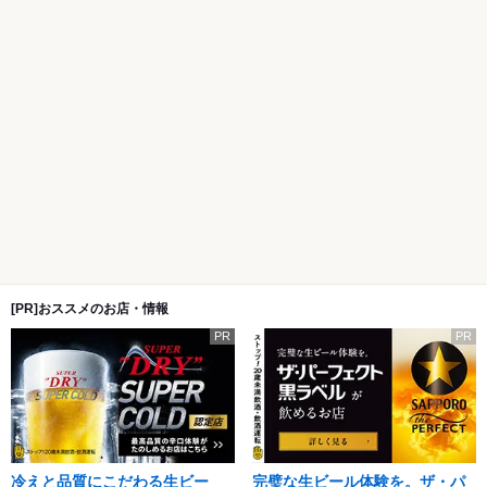
[PR]おススメのお店・情報
PR
PR
冷えと品質にこだわる生ビー
完璧な生ビール体験を。ザ・パ