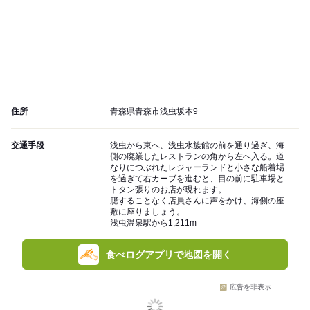
住所
青森県青森市浅虫坂本9
交通手段
浅虫から東へ、浅虫水族館の前を通り過ぎ、海
側の廃業したレストランの角から左へ入る。道
なりにつぶれたレジャーランドと小さな船着場
を過ぎて右カーブを進むと、目の前に駐車場と
トタン張りのお店が現れます。
臆することなく店員さんに声をかけ、海側の座
敷に座りましょう。
浅虫温泉駅から1,211m
食べログアプリで地図を開く
広告を非表示