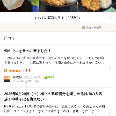
すべての写真を見る（1258件）
広告を非表示
口コミ
旬のウニを食べに来ました！
2年ぶりの2回目の来店です。今旬のウニを食べたくて、こちらのお店
を選びました。 お店は道を挟んで海側と山側にわかれますが、幸い今
回も海側でした。ただし海側の建物の中では海から...
3.5
Lunch:
毎晩酔っ払い
（203）
2026/07 訪問
2回
2026年6月20日（土）極上の県産雲丹を楽しめる浅虫の人気
店！中華そばも侮れない！
R8.6.20（土）11:00 旬の雲丹を食べに、浅虫にあるもりや商店さんを初
訪問。タイミングよく、すぐに入店でき、私は二色丼（うに・サーモ
ン）、妻は三色丼（うに・ネギトロ・...