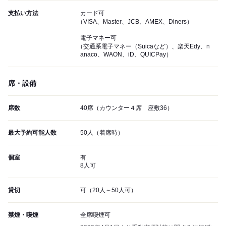
支払い方法
カード可
（VISA、Master、JCB、AMEX、Diners）
電子マネー可
（交通系電子マネー（Suicaなど）、楽天Edy、n
anaco、WAON、iD、QUICPay）
席・設備
席数
40席（カウンター４席 座敷36）
最大予約可能人数
50人（着席時）
個室
有
8人可
貸切
可（20人～50人可）
禁煙・喫煙
全席喫煙可