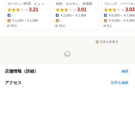
ヨーロッパ料理、ビュッフェ
焼肉、ホルモン、居酒屋
3.21
3.01
3.03
-
￥2,000～￥2,999
￥6,000～￥7,999
Dinner:
Dinner:
Dinner:
￥1,000～￥1,999
-
￥4,000～￥4,999
Lunch:
Lunch:
Lunch:
39人
15人
5人
広告を非表示
店舗情報（詳細）
編集
アクセス
住所を編集