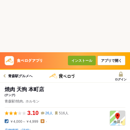
インストール
アプリで開く
青森駅グルメへ
ログイン
焼肉 天狗 本町店
(テング)
青森駅/焼肉､ ホルモン
3.10
26
人
516
人
￥4,000～￥4,999
-