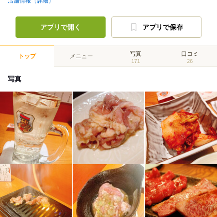
店舗情報（詳細）
アプリで開く
アプリで保存
写真
口コミ
トップ
メニュー
171
26
写真