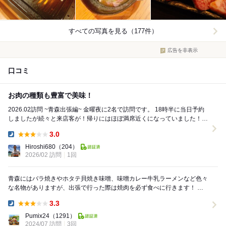
すべての写真を見る（177件）
広告を非表示
口コミ
お肉の種類も豊富で美味！
2026.02訪問 ~青森出張編~ 金曜夜に2名で訪問です。 18時半に当日予約
しましたが続々と来店客が！帰りにはほぼ満席近くになっていました！こ
ちら予約が吉かも。予約の電話...
3.0
Dinner:
Hiroshi680
（204）
2026/02 訪問
1回
青森にはバラ焼きやホタテ貝焼き味噌、味噌カレー牛乳ラーメンなど色々
な名物がありますが、出張で行った際は焼肉を必ず食べに行きます！ 青
森ではメニューの最初に書かれているくらいホルモ...
3.3
Dinner:
Pumix24
（1291）
2024/07 訪問
3回