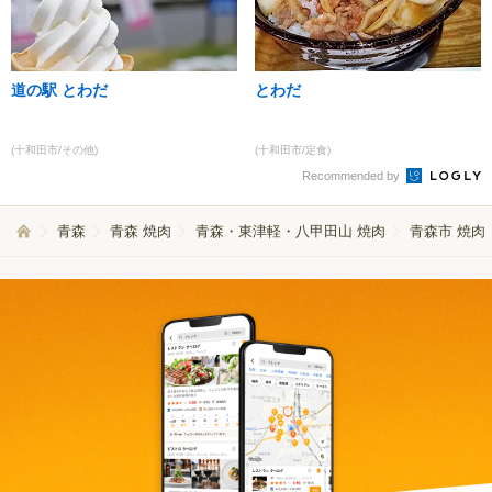
道の駅 とわだ
とわだ
(十和田市/その他)
(十和田市/定食)
Recommended by
青森
青森 焼肉
青森・東津軽・八甲田山 焼肉
青森市 焼肉