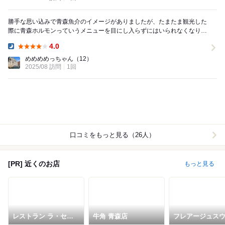
勝手な思い込みで青森魚介のイメージがありましたが、たまたま観光した
際に青森ホルモンっていうメニューを目にし入らずにはいられなくなり思
わず来店！ 油がしつこくなく、すっきり...
4.0
Dinner:
めめめめっちゃん
（12）
2025/08 訪問
1回
口コミをもっと見る（26人）
[PR] 近くのお店
もっと見る
レストラン ラ・セー
牛角 青森店
フレアージュス
ラ
ト