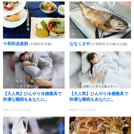
十和田倶楽部
ななくさや
(十和田市/洋食)
(十和田市その他/その他)
【大人気】ひんやり冷感寝具で
【大人気】ひんやり冷感寝具で
快適な睡眠をあなたに。
快適な睡眠をあなたに。
PR(アイリスプラザ)
PR(アイリスプラザ)