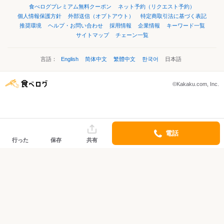
食べログプレミアム無料クーポン
ネット予約（リクエスト予約）
個人情報保護方針
外部送信（オプトアウト）
特定商取引法に基づく表記
推奨環境
ヘルプ・お問い合わせ
採用情報
企業情報
キーワード一覧
サイトマップ
チェーン一覧
言語：
English
简体中文
繁體中文
한국어
日本語
©Kakaku.com, Inc.
電話
行った
保存
共有