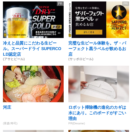
PR
PR
冷えと品質にこだわる生ビー
完璧な生ビール体験を。ザ・パ
ル。スーパードライ SUPERCO
ーフェクト黒ラベルが飲めるお
LD認定店
店
(アサヒビール)
(サッポロビール)
河庄
ロボット掃除機の進化のカギは
水にあり。このボードがすごい
理由
(青森/寿司)
PR(Dreame)