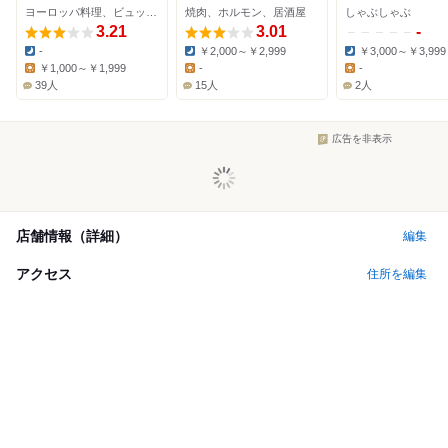
ヨーロッパ料理、ビュッフェ
焼肉、ホルモン、居酒屋
しゃぶしゃぶ
3.21
3.01
-
-
￥2,000～￥2,999
￥3,000～￥3,999
Dinner:
Dinner:
Dinner:
￥1,000～￥1,999
-
-
Lunch:
Lunch:
Lunch:
39人
15人
2人
広告を非表示
店舗情報（詳細）
編集
アクセス
住所を編集