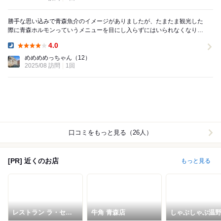
勝手な思い込みで青森魚介のイメージがありましたが、たまたま観光した
際に青森ホルモンっていうメニューを目にし入らずにはいられなくなり思
わず来店！ 油がしつこくなく、すっきり...
4.0
Dinner:
めめめめっちゃん
（12）
2025/08 訪問
1回
口コミをもっと見る（26人）
[PR] 近くのお店
もっと見る
レストラン ラ・セー
牛角 青森店
しゃぶしゃぶ温
ラ
青森中央インタ