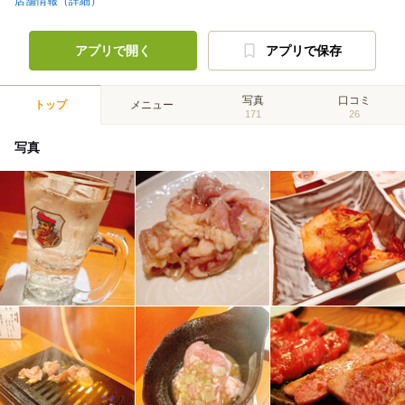
店舗情報（詳細）
アプリで開く
アプリで保存
写真
口コミ
トップ
メニュー
171
26
写真