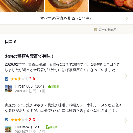
すべての写真を見る（177件）
広告を非表示
口コミ
お肉の種類も豊富で美味！
2026.02訪問 ~青森出張編~ 金曜夜に2名で訪問です。 18時半に当日予約
しましたが続々と来店客が！帰りにはほぼ満席近くになっていました！こ
ちら予約が吉かも。予約の電話...
3.0
Dinner:
Hiroshi680
（204）
2026/02 訪問
1回
青森にはバラ焼きやホタテ貝焼き味噌、味噌カレー牛乳ラーメンなど色々
な名物がありますが、出張で行った際は焼肉を必ず食べに行きます！ 青
森ではメニューの最初に書かれているくらいホルモ...
3.3
Dinner:
Pumix24
（1291）
2024/07 訪問
3回