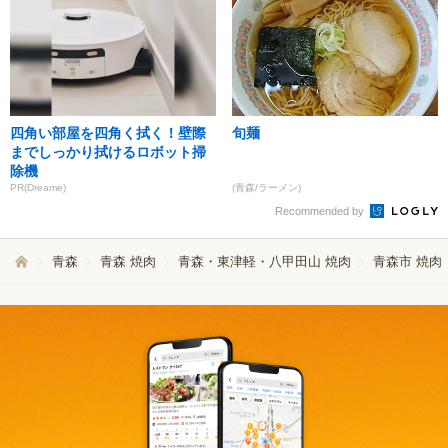
四角い部屋を四角く拭く！壁際
旬麺
までしっかり拭けるロボット掃
除機
PR(Dreame)
(青森/ラーメン)
Recommended by
青森
青森 焼肉
青森・東津軽・八甲田山 焼肉
青森市 焼肉