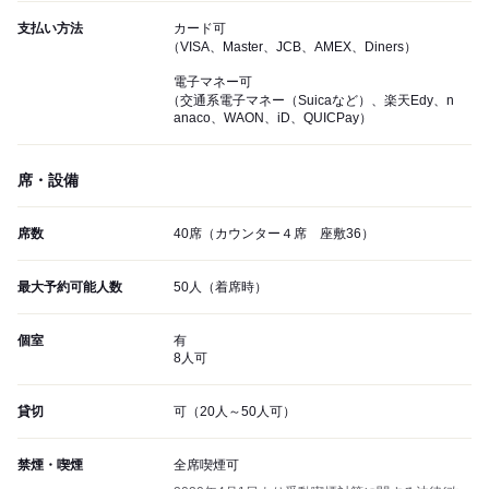
支払い方法
カード可
（VISA、Master、JCB、AMEX、Diners）
電子マネー可
（交通系電子マネー（Suicaなど）、楽天Edy、n
anaco、WAON、iD、QUICPay）
席・設備
席数
40席（カウンター４席 座敷36）
最大予約可能人数
50人（着席時）
個室
有
8人可
貸切
可（20人～50人可）
禁煙・喫煙
全席喫煙可