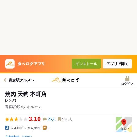
インストール
アプリで開く
青森駅グルメへ
ログイン
焼肉 天狗 本町店
(テング)
青森駅/焼肉､ ホルモン
3.10
26
人
516
人
￥4,000～￥4,999
-