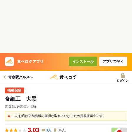
インストール
アプリで開く
青森駅グルメへ
ログイン
食細工 大黒
青森駅/居酒屋､ 海鮮
このお店は店舗情報の確認が取れていないため掲載保留中です。
3.03
3
人
34
人