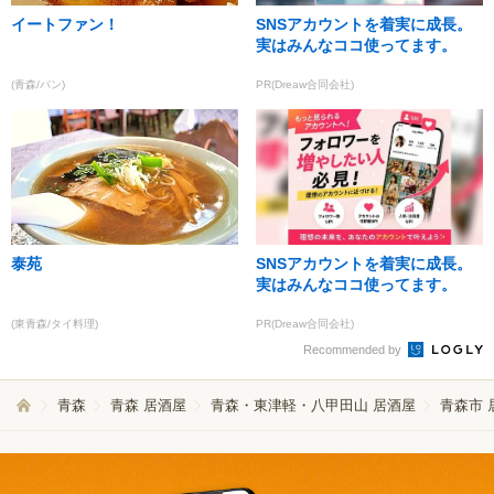
イートファン！
SNSアカウントを着実に成長。
実はみんなココ使ってます。
(青森/パン)
PR(Dreaw合同会社)
泰苑
SNSアカウントを着実に成長。
実はみんなココ使ってます。
(東青森/タイ料理)
PR(Dreaw合同会社)
Recommended by
青森
青森 居酒屋
青森・東津軽・八甲田山 居酒屋
青森市 