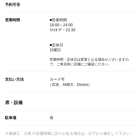
予約可否
営業時間
■営業時間
18:00～24:00
ﾗｽﾄｵｰﾀﾞｰ 23:30
■定休日
日曜日
営業時間・定休日は変更となる場合がございますの
で、ご来店前に店舗にご確認ください。
支払い方法
カード可
（JCB、AMEX、Diners）
席・設備
駐車場
有
※食細工 大黒 の店舗情報に誤りがある場合は、以下から修正して下さい。