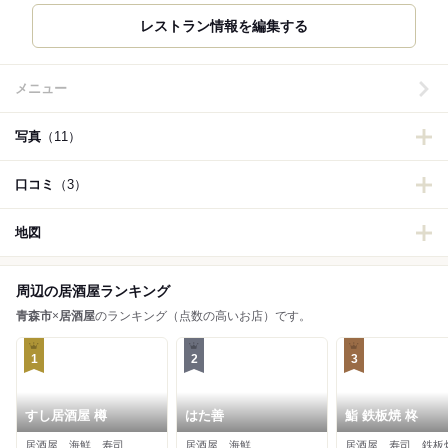
メニュー
写真
（11）
口コミ
（3）
地図
周辺の居酒屋ランキング
青森市
×
居酒屋
のランキング（点数の高いお店）です。
1
2
3
すし居酒屋 樽
はた善
鮨 鉄板焼 柊
居酒屋、海鮮、寿司
居酒屋、海鮮
居酒屋、寿司、鉄板