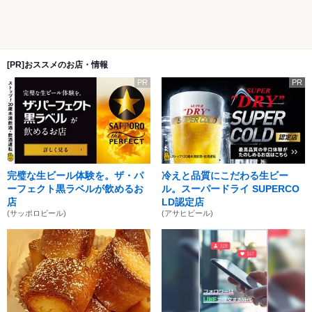
[PR]おススメのお店・情報
PR
PR
完璧な生ビール体験を。ザ・パ
冷えと品質にこだわる生ビー
ーフェクト黒ラベルが飲めるお
ル。スーパードライ SUPERCO
店
LD認定店
(サッポロビール)
(アサヒビール)