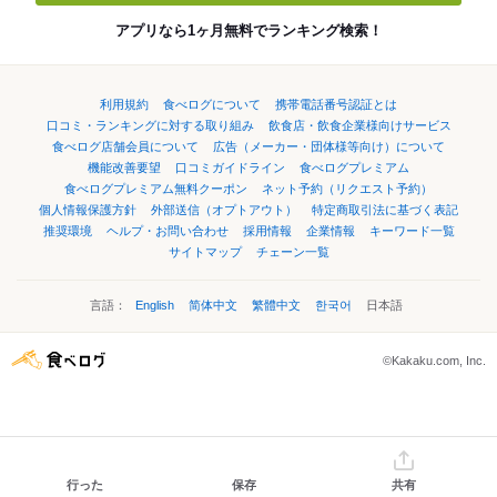
アプリなら1ヶ月無料でランキング検索！
利用規約
食べログについて
携帯電話番号認証とは
口コミ・ランキングに対する取り組み
飲食店・飲食企業様向けサービス
食べログ店舗会員について
広告（メーカー・団体様等向け）について
機能改善要望
口コミガイドライン
食べログプレミアム
食べログプレミアム無料クーポン
ネット予約（リクエスト予約）
個人情報保護方針
外部送信（オプトアウト）
特定商取引法に基づく表記
推奨環境
ヘルプ・お問い合わせ
採用情報
企業情報
キーワード一覧
サイトマップ
チェーン一覧
言語：
English
简体中文
繁體中文
한국어
日本語
©Kakaku.com, Inc.
行った
保存
共有