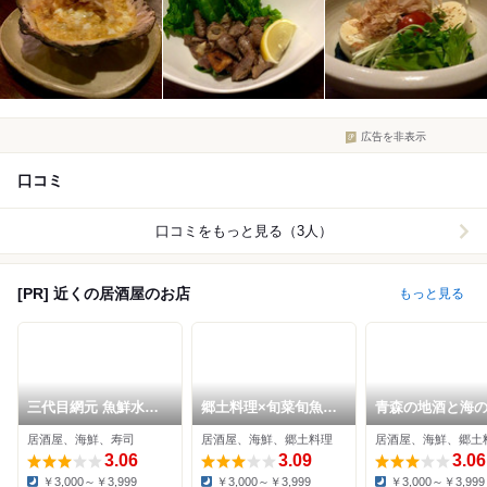
広告を非表示
口コミ
口コミをもっと見る（3人）
[PR] 近くの居酒屋のお店
もっと見る
三代目網元 魚鮮水産
郷土料理×旬菜旬魚を
青森の地酒と海
青森駅前新町店
味わう 茜屋 青森駅前
の幸 青森の炉端 
居酒屋、海鮮、寿司
居酒屋、海鮮、郷土料理
居酒屋、海鮮、郷土
店
青森駅前店
3.06
3.09
3.06
￥3,000～￥3,999
￥3,000～￥3,999
￥3,000～￥3,999