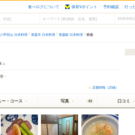
食べログについて
保有Vポイント
予約確認
行っ
八甲田山 日本料理
青森市 日本料理
青森駅 日本料理
粋楽
8
人
理
店舗情報（詳細）
ュー・コース
写真
口コミ
43