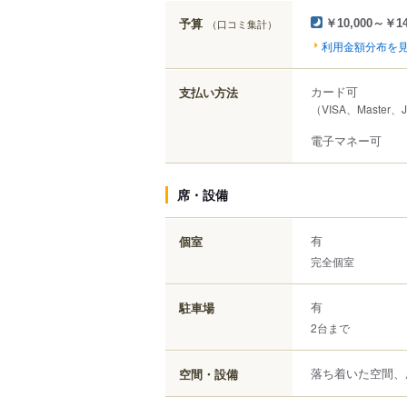
予算
（口コミ集計）
￥10,000～￥14
利用金額分布を
カード可
支払い方法
（VISA、Master、
電子マネー可
席・設備
有
個室
完全個室
有
駐車場
2台まで
落ち着いた空間、
空間・設備