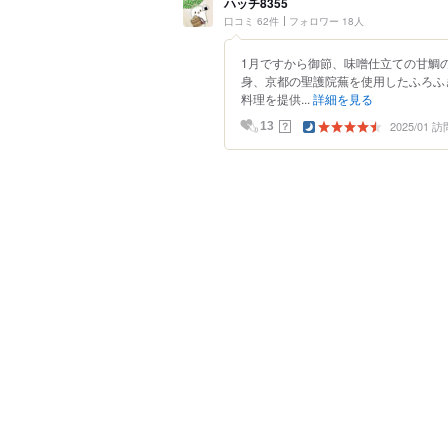
ハッチ8355
口コミ 62件
フォロワー 18人
1月ですから御節、味噌仕立ての甘鯛
身、京都の聖護院蕪を使用したふろふ
料理を提供...
詳細を見る
2025/01 訪
？
13