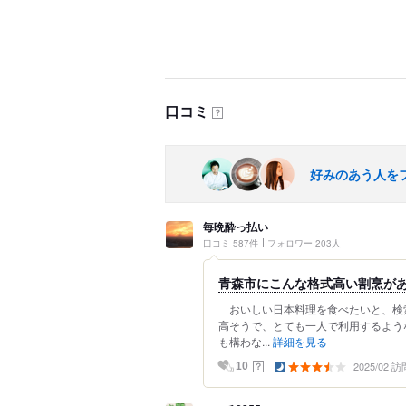
口コミ
？
好みのあう人を
毎晩酔っ払い
口コミ 587件
フォロワー 203人
青森市にこんな格式高い割烹が
おいしい日本料理を食べたいと、検
高そうで、とても一人で利用するよう
も構わな...
詳細を見る
2025/02 訪
？
10