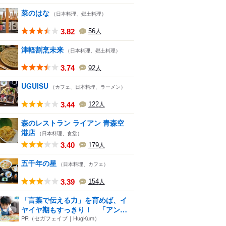
菜のはな
（日本料理、郷土料理）
3.82
56
人
津軽割烹未来
（日本料理、郷土料理）
3.74
92
人
UGUISU
（カフェ、日本料理、ラーメン）
3.44
122
人
森のレストラン ライアン 青森空
港店
（日本料理、食堂）
3.40
179
人
五千年の星
（日本料理、カフェ）
3.39
154
人
「言葉で伝える力」を育めば、イ
ヤイヤ期もすっきり！ 「アン
パ...
PR（セガフェイブ｜HugKum）