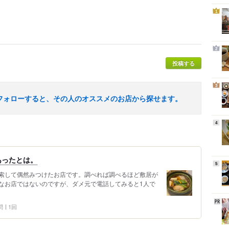
1
2
投稿する
3
フォローすると、その人のオススメのお店から探せます。
4
あったとは。
5
索して偶然みつけたお店です。調べれば調べるほど敷居が
なお店ではないのですが、ダメ元で電話してみると1人で
問
1回