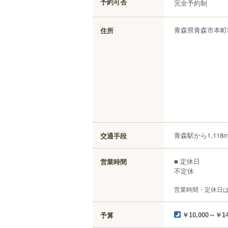
予約可否
完全予約制
青森県
青森市
本町
住所
青森駅から1,118
交通手段
■ 定休日
営業時間
不定休
営業時間・定休日
予算
￥10,000～￥14