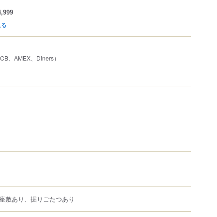
,999
見る
JCB、AMEX、Diners）
座敷あり、掘りごたつあり