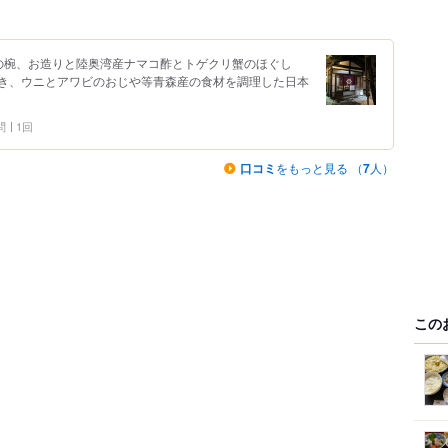
の椀、お造りと陸奥湾産ナマコ酢とトゲクリ蟹のほぐし
き、ウニとアワビのおじや等青森産の食材を調理した日本
問
1回
口コミ
をもっと見る （
7
人）
この