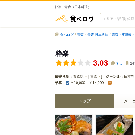
粋楽 - 青森（日本料理）
食べログ
食べログ
青森
青森 日本料理
青森・東津軽・
粋楽
3.03
7
人
16
最寄り駅：
青森駅
[
青森
]
ジャンル：
日本料
予算：
￥10,000～￥14,999
-
トップ
メニ