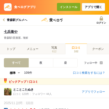
インストール
アプリで開く
青森駅グルメへ
ログイン
七兵衛や
青森駅/居酒屋､ 海鮮
写真
口コミ
トップ
メニュー
クーポン
612
102
すべて
夜
昼
フォロー中
口コミ検索をするには？
109件
ピックアップ！口コミ
とことこたぬき
アプリでフォロー
口コミ 123件
フォロワー 44人
2025/11 訪問
1回目