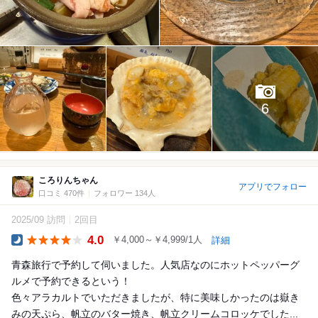
6
ころりんちゃん
アプリでフォロー
口コミ 470件
フォロワー 134人
2025/09 訪問
2回目
4.0
￥4,000～￥4,999/1人
詳細
Dinner
青森旅行で予約して伺いました。人気店なのにホットペッパーグ
ルメで予約できるという！
色々アラカルトでいただきましたが、特に美味しかったのは嶽き
みの天ぷら、帆立のバター焼き、帆立クリームコロッケでした...