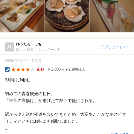
ゆうたろーっち
アプリでフォロー
口コミ 31件
フォロワー 1人
2026/03 訪問
1回目
4.0
￥2,000～￥2,999/1人
Dinner
3月頃に利用。
初めての青森観光の初日。
「里芋の唐揚げ」が揚げたて熱々で提供される。
駅から冷え込む夜道を歩いてきたため、大変あたたかなホスピタ
リティとともにお味にも感動しました。
...