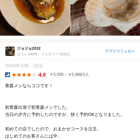
ジョジョ2032
アプリでフォロー
口コミ 440件
フォロワー 1833人
2025/08 訪問
1回目
4.0
￥5,000～￥5,999/1人
Dinner
青森メシならココです！
初青森出張で初青森メシでした。
当日の夕方に予約したのですが、快く予約OKとなりました。
初めての店でしたので、おまかせコースを注文。
はじめてのお客さんには中...