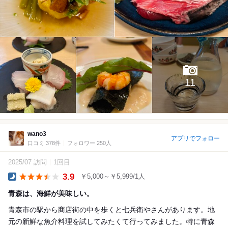
11
wano3
アプリでフォロー
口コミ 378件
フォロワー 250人
2025/07 訪問
1回目
3.9
￥5,000～￥5,999/1人
Dinner
青森は、海鮮が美味しい。
青森市の駅から商店街の中を歩くと七兵衛やさんがあります。地
元の新鮮な魚介料理を試してみたくて行ってみました。特に青森