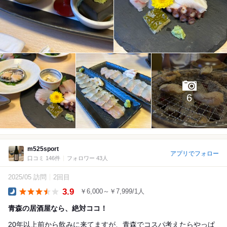
6
m525sport
アプリでフォロー
口コミ 146件
フォロワー 43人
2025/05 訪問
2回目
3.9
￥6,000～￥7,999/1人
Dinner
青森の居酒屋なら、絶対ココ！
20年以上前から飲みに来てますが、青森でコスパ考えたらやっぱ