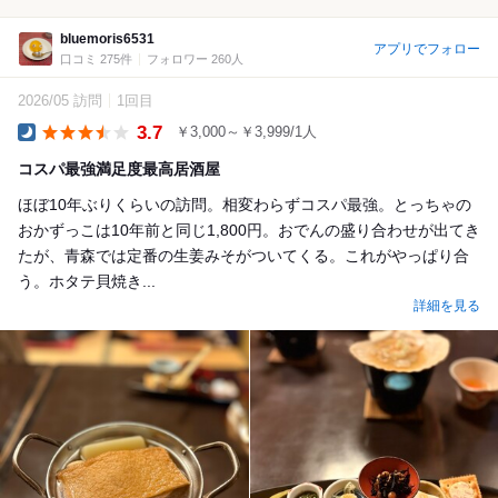
bluemoris6531
アプリでフォロー
口コミ 275件
フォロワー 260人
2026/05 訪問
1回目
3.7
￥3,000～￥3,999/1人
Dinner
コスパ最強満足度最高居酒屋
ほぼ10年ぶりくらいの訪問。相変わらずコスパ最強。とっちゃの
おかずっこは10年前と同じ1,800円。おでんの盛り合わせが出てき
たが、青森では定番の生姜みそがついてくる。これがやっぱり合
う。ホタテ貝焼き...
詳細を見る