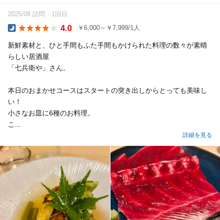
2025/08 訪問
1回目
4.0
￥6,000～￥7,999/1人
Dinner
新鮮素材と、ひと手間もふた手間もかけられた料理の数々が素晴
らしい居酒屋
「七兵衛や」さん。
本日のおまかせコースはスタートの突き出しからとっても美味し
い！
小さなお皿に6種のお料理。
こ...
詳細を見る