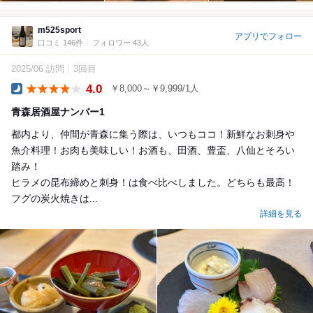
m525sport
アプリでフォロー
口コミ 146件
フォロワー 43人
2025/06 訪問
3回目
4.0
￥8,000～￥9,999/1人
Dinner
青森居酒屋ナンバー1
都内より、仲間が青森に集う際は、いつもココ！新鮮なお刺身や
魚介料理！お肉も美味しい！お酒も、田酒、豊盃、八仙とそろい
踏み！
ヒラメの昆布締めと刺身！は食べ比べしました。どちらも最高！
フグの炭火焼きは...
詳細を見る