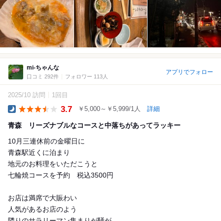
mi-ちゃんな
アプリでフォロー
口コミ 292件
フォロワー 113人
2025/10 訪問
1回目
3.7
￥5,000～￥5,999/1人
詳細
Dinner
青森 リーズナブルなコースと中落ちがあってラッキー
10月三連休前の金曜日に
青森駅近くに泊まり
地元のお料理をいただこうと
七輪焼コースを予約 税込3500円
お店は満席で大賑わい
人気があるお店のよう
隣りのサラリーマン集まりが騒が...