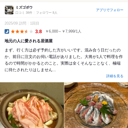
ミズゴボウ
アプリでフォロー
口コミ 38件
フォロワー 8人
2025/09 訪問
1回目
3.8
￥6,000～￥7,999/1人
Dinner
地元の人に愛される居酒屋
まず、行く方は必ず予約した方がいいです。混み合う日だったの
か、前日に注文のお伺い電話がありました。大将が1人で料理を作
るので時間がかかるとのこと。実際は全くそんなことなく、極端
に待たされたりはしません...
詳細を見る