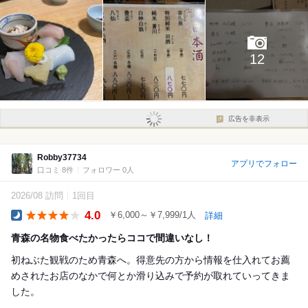
12
広告を非表示
Robby37734
アプリでフォロー
口コミ 8件
フォロワー 0人
2026/08 訪問
1回目
4.0
￥6,000～￥7,999/1人
詳細
Dinner
青森の名物食べたかったらココで間違いなし！
初ねぶた観戦のため青森へ。得意先の方から情報を仕入れてお薦
めされたお店のなかで何とか滑り込みで予約が取れていってきま
した。