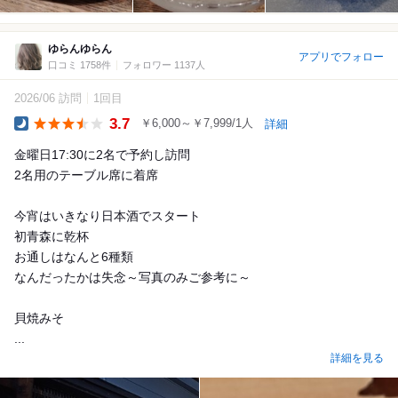
ゆらんゆらん
アプリでフォロー
口コミ 1758件
フォロワー 1137人
2026/06 訪問
1回目
3.7
￥6,000～￥7,999/1人
詳細
Dinner
金曜日17:30に2名で予約し訪問
2名用のテーブル席に着席
今宵はいきなり日本酒でスタート
初青森に乾杯
お通しはなんと6種類
なんだったかは失念～写真のみご参考に～
貝焼みそ
...
詳細を見る