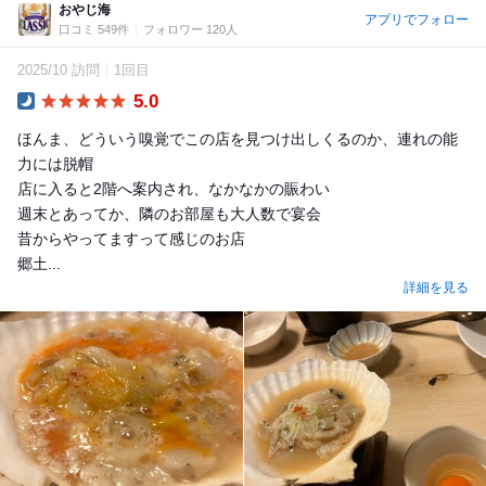
おやじ海
アプリでフォロー
口コミ 549件
フォロワー 120人
2025/10 訪問
1回目
5.0
Dinner
ほんま、どういう嗅覚でこの店を見つけ出しくるのか、連れの能
力には脱帽
店に入ると2階へ案内され、なかなかの賑わい
週末とあってか、隣のお部屋も大人数で宴会
昔からやってますって感じのお店
郷土...
詳細を見る