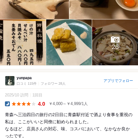
26
yunpapa
アプリでフォロー
口コミ 115件
フォロワー 28人
2025/10 訪問
1回目
4.0
￥4,000～￥4,999/1人
Dinner
青森へ三泊四日の旅行の2日目に青森駅付近で酒より食事を重視の
私は、ここがいいと同僚に勧められました。
なるほど、店員さんの対応、味、コスパにおいて、なかなか良か
ったです。