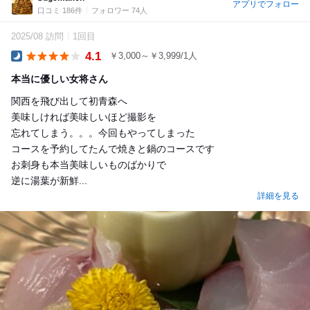
アプリでフォロー
口コミ 186件
フォロワー 74人
2025/08 訪問
1回目
4.1
￥3,000～￥3,999/1人
Dinner
本当に優しい女将さん
関西を飛び出して初青森へ
美味しければ美味しいほど撮影を
忘れてしまう。。。今回もやってしまった
コースを予約してたんで焼きと鍋のコースです
お刺身も本当美味しいものばかりで
逆に湯葉が新鮮...
詳細を見る