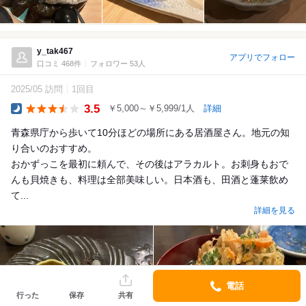
y_tak467
アプリでフォロー
口コミ 468件
フォロワー 53人
2025/05 訪問
1回目
3.5
￥5,000～￥5,999/1人
詳細
Dinner
青森県庁から歩いて10分ほどの場所にある居酒屋さん。地元の知
り合いのおすすめ。
おかずっこを最初に頼んで、その後はアラカルト。お刺身もおで
んも貝焼きも、料理は全部美味しい。日本酒も、田酒と蓬莱飲め
て...
詳細を見る
電話
行った
保存
共有