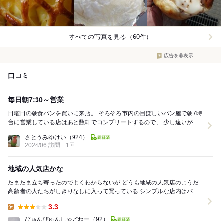
すべての写真を見る（60件）
広告を非表示
口コミ
毎日朝7:30～営業
日曜日の朝食パンを買いに来店。 そろそろ市内の目ぼしいパン屋で朝7時
台に営業している店はあと数軒でコンプリートするので、 少し遠いがオ
ルブロート 東バイパス店さんに来てみま...
さとうみゆけい
（924）
2024/06 訪問
1回
地域の人気店かな
たまたま立ち寄ったのでよくわからないが どうも地域の人気店のようだ
高齢者の人たちがしきりなしに入って買っている シンプルな店内はパン
がたくさん並べられ 人気の商品や焼きた...
3.3
Lunch:
ぴゅんぴゅんしゃどねー
（92）