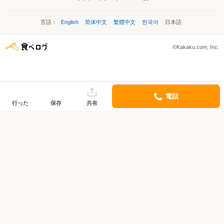
言語：
English
简体中文
繁體中文
한국어
日本語
©Kakaku.com, Inc.
電話
行った
保存
共有