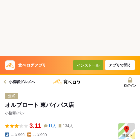
インストール
アプリで開く
小柳駅グルメへ
ログイン
公式
オルブロート 東バイパス店
小柳駅/パン
3.11
11
人
134
人
～￥999
～￥999