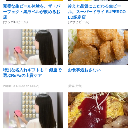
完璧な生ビール体験を。ザ・パ
冷えと品質にこだわる生ビー
ーフェクト黒ラベルが飲めるお
ル。スーパードライ SUPERCO
店
LD認定店
(サッポロビール)
(アサヒビール)
特別な名入れギフトも！ 銀座で
お食事処おさない
選ぶReFaの上質ケア
PR(ReFa GINZA on CREA)
(青森/定食)