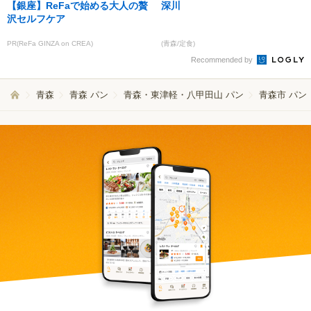
【銀座】ReFaで始める大人の贅
深川
沢セルフケア
PR(ReFa GINZA on CREA)
(青森/定食)
Recommended by
青森
青森 パン
青森・東津軽・八甲田山 パン
青森市 パン