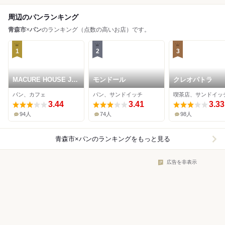
周辺のパンランキング
青森市
×
パン
のランキング（点数の高いお店）です。
1
2
3
MACURE HOUSE JR
モンドール
クレオパトラ
新青森駅店
パン、カフェ
パン、サンドイッチ
喫茶店、サンドイッ
3.44
3.41
3.33
94人
74人
98人
青森市×パン
のランキングをもっと見る
広告を非表示