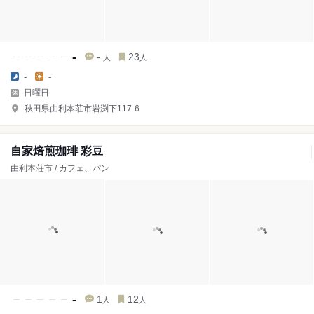
-
-
23
人
人
-
-
日曜日
秋田県由利本荘市岩渕下117-6
自家焙煎珈琲 彩豆
由利本荘市 / カフェ、パン
-
1
12
人
人