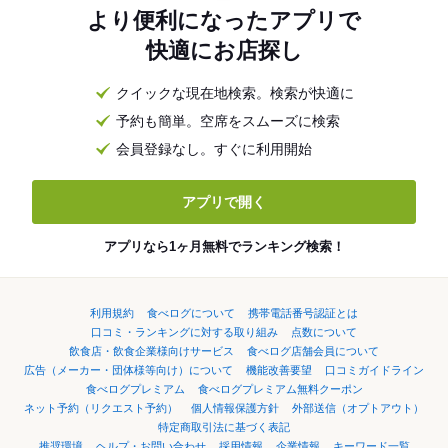
より便利になったアプリで
快適にお店探し
クイックな現在地検索。検索が快適に
予約も簡単。空席をスムーズに検索
会員登録なし。すぐに利用開始
アプリで開く
アプリなら1ヶ月無料でランキング検索！
利用規約
食べログについて
携帯電話番号認証とは
口コミ・ランキングに対する取り組み
点数について
飲食店・飲食企業様向けサービス
食べログ店舗会員について
広告（メーカー・団体様等向け）について
機能改善要望
口コミガイドライン
食べログプレミアム
食べログプレミアム無料クーポン
ネット予約（リクエスト予約）
個人情報保護方針
外部送信（オプトアウト）
特定商取引法に基づく表記
推奨環境
ヘルプ・お問い合わせ
採用情報
企業情報
キーワード一覧