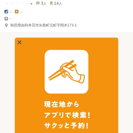
-
3
14
人
人
-
-
-
秋田県由利本荘市矢島町元町字間木173-1