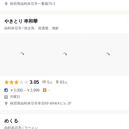
秋田県由利本荘市一番堰70-3
やきとり 串和華
由利本荘市 / 焼き鳥、居酒屋、海鮮
3.05
5
83
人
人
￥3,000～￥3,999
-
月曜日
秋田県由利本荘市本荘69 WAKAビル 2F
めくる
由利本荘市 / ラーメン