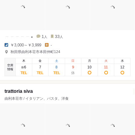
-
1
33
人
人
￥3,000～￥3,999
-
秋田県由利本荘市本田仲町124
木
金
土
日
月
火
水
空席
6
7
8
9
10
11
12
8
/
情報
trattoria siva
由利本荘市 / イタリアン、パスタ、洋食