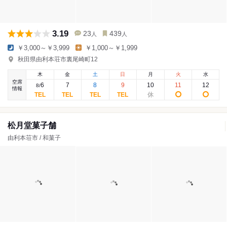
3.19
23
439
人
人
￥3,000～￥3,999
￥1,000～￥1,999
秋田県由利本荘市裏尾崎町12
木
金
土
日
月
火
水
空席
6
7
8
9
10
11
12
8
/
情報
松月堂菓子舗
由利本荘市 / 和菓子