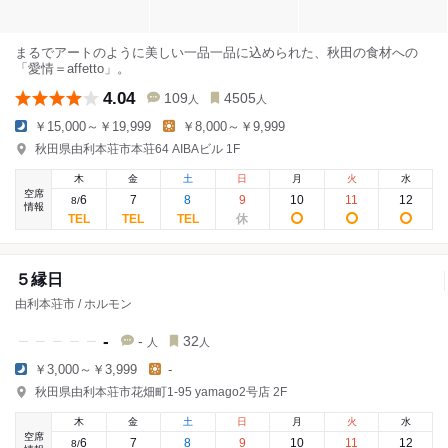
まるでアートのように美しい一品一品に込められた、秋田の食材への
「愛情＝affetto」。
4.04
109
4505
人
人
￥15,000～￥19,999
￥8,000～￥9,999
秋田県由利本荘市本荘64 AIBAビル 1F
木
金
土
日
月
火
水
空席
6
7
8
9
10
11
12
8
/
情報
５縁日
由利本荘市 / ホルモン
-
-
32
人
人
￥3,000～￥3,999
-
秋田県由利本荘市花畑町1-95 yamago2号店 2F
木
金
土
日
月
火
水
空席
6
7
8
9
10
11
12
8
/