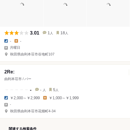
3.01
1
18
人
人
-
-
月曜日
秋田県由利本荘市谷地町107
2Re:
由利本荘市 / バー
-
-
5
人
人
￥2,000～￥2,999
￥1,000～￥1,999
-
秋田県由利本荘市花畑町4-34
関連する検索条件