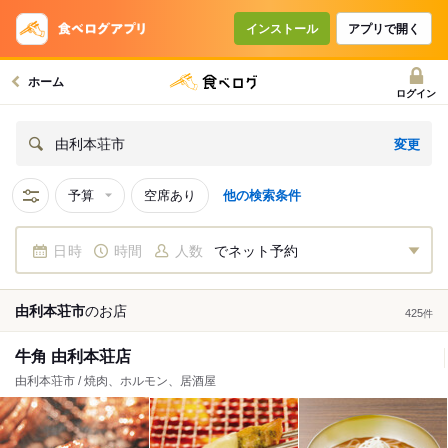
インストール
アプリで開く
ホーム
ログイン
変更
由利本荘市
予算
空席あり
他の検索条件
日時
時間
人数
でネット予約
由利本荘市
の
お店
425
件
牛角 由利本荘店
由利本荘市 / 焼肉、ホルモン、居酒屋