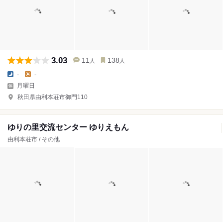
3.03
11
138
人
人
-
-
月曜日
秋田県由利本荘市御門110
ゆりの里交流センター ゆりえもん
由利本荘市 / その他