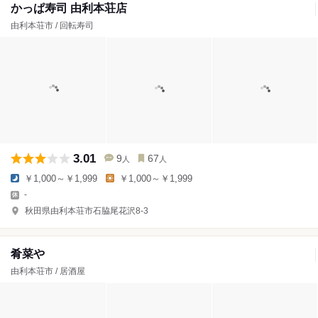
かっぱ寿司 由利本荘店
由利本荘市 / 回転寿司
3.01
9
67
人
人
￥1,000～￥1,999
￥1,000～￥1,999
-
秋田県由利本荘市石脇尾花沢8-3
肴菜や
由利本荘市 / 居酒屋