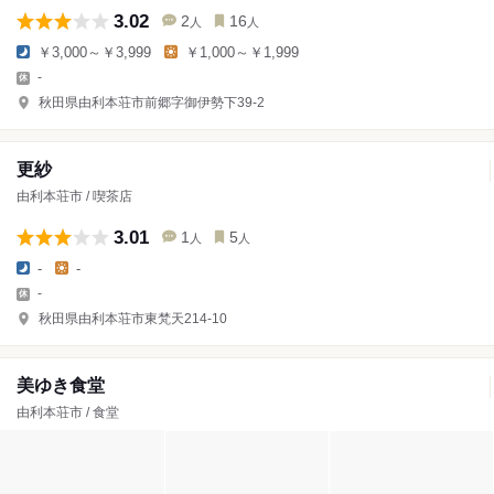
3.02
2
16
人
人
￥3,000～￥3,999
￥1,000～￥1,999
-
秋田県由利本荘市前郷字御伊勢下39-2
更紗
由利本荘市 / 喫茶店
3.01
1
5
人
人
-
-
-
秋田県由利本荘市東梵天214-10
美ゆき食堂
由利本荘市 / 食堂