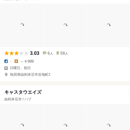
3.03
6
58
人
人
-
～￥999
日曜日、祝日
秋田県由利本荘市谷地町2
キャスタウエイズ
由利本荘市 / パブ