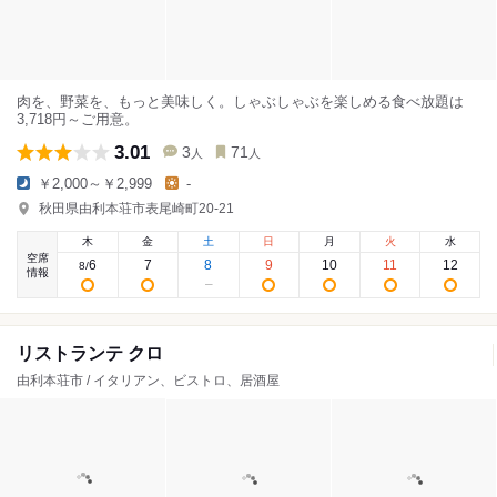
肉を、野菜を、もっと美味しく。しゃぶしゃぶを楽しめる食べ放題は
3,718円～ご用意。
3.01
3
71
人
人
￥2,000～￥2,999
-
秋田県由利本荘市表尾崎町20-21
木
金
土
日
月
火
水
空席
6
7
8
9
10
11
12
8
/
情報
リストランテ クロ
由利本荘市 / イタリアン、ビストロ、居酒屋