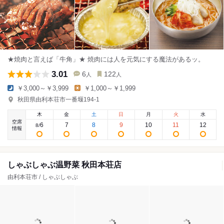
★焼肉と言えば「牛角」★ 焼肉には人を元気にする魔法があるッ。
3.01
6
122
人
人
￥3,000～￥3,999
￥1,000～￥1,999
秋田県由利本荘市一番堰194-1
木
金
土
日
月
火
水
空席
6
7
8
9
10
11
12
8
/
情報
しゃぶしゃぶ温野菜 秋田本荘店
由利本荘市 / しゃぶしゃぶ