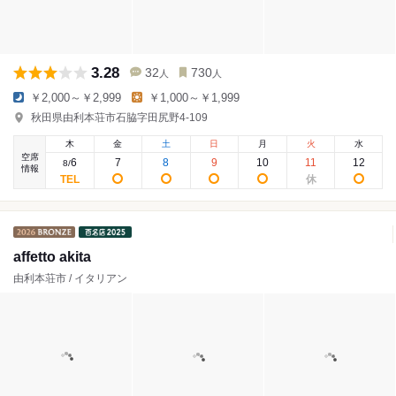
3.28
32
730
人
人
￥2,000～￥2,999
￥1,000～￥1,999
秋田県由利本荘市石脇字田尻野4-109
木
金
土
日
月
火
水
空席
6
7
8
9
10
11
12
8
/
情報
affetto akita
由利本荘市 / イタリアン