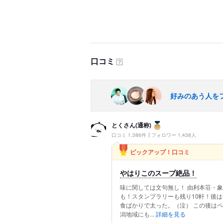
口コミ
？
好みのあう人を
とくさん(通称)
口コミ 1,386件
フォロワー 1,438人
ピックアップ！口コミ
やはりこのスープ絶品！
味に関しては文句無し！ 由利本荘・象
も！スタンプラリーも残り10軒！後
食ばかりで太った。（泣） この後は
潟地域にも...
詳細を見る