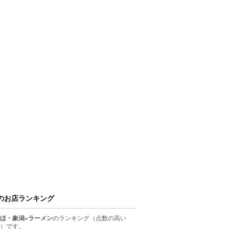
のお店ランキング
ほ・象潟×ラーメン
のランキング
（点数の高い
）
です。