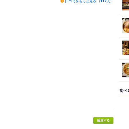
口コミ
をもっと見る （
117
人）
食べ