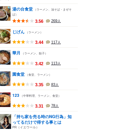
湯の台食堂
（ラーメン、油そば・まぜそ
ば）
3.56
269
人
じげん
（ラーメン）
3.44
117
人
華月
（ラーメン、餃子）
3.42
113
人
園食堂
（食堂、ラーメン）
3.35
83
人
123
（中華料理、ラーメン、食堂）
3.31
78
人
「持ち家を売る時のNG行為」知
ってるだけで得する事とは
PR（イエウール）