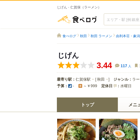
じげん - 仁賀保（ラーメン）
食べログ
食べログ
秋田
秋田 ラーメン
由利本荘・象潟
じげん
3.44
117
人
最寄り駅：
仁賀保駅
[
秋田
]
ジャンル：
ラー
予算：
定休日
：
水曜日
-
～￥999
トップ
メニ