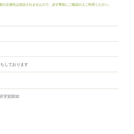
報の正確性は保証されませんので、必ず事前にご確認の上ご利用ください。
待ちしております
沢
字宮田32