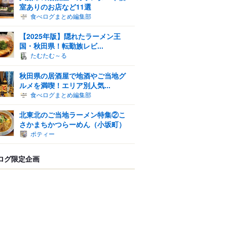
室ありのお店など11選
食べログまとめ編集部
【2025年版】隠れたラーメン王
国・秋田県！転勤族レビ...
たむたむ～る
秋田県の居酒屋で地酒やご当地グ
ルメを満喫！エリア別人気...
食べログまとめ編集部
北東北のご当地ラーメン特集②こ
さかまちかつらーめん（小坂町）
ポティー
ログ限定企画