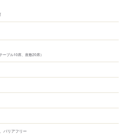
可
テーブル10席、座敷20席）
、バリアフリー