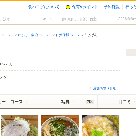
食べログについて
保有Vポイント
予約確認
行っ
 ラーメン
にかほ・象潟 ラーメン
仁賀保駅 ラーメン
じげん
1377
人
メン
店舗情報（詳細）
ュー・コース
写真
口コミ
754