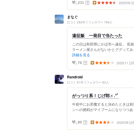
2025/09
？
231
まなぐ
口コミ 282件
フォロワー 766人
遠征飯 一発目で当たった
この日は秋田県にかほ市へ遠征。 長旅
ラーメン屋さんがないかとググってみる
詳細を見る
2025/11 訪
？
76
Randroid
口コミ 81件
フォロワー 83人
がっつり系！じげ郎♬.*ﾟ
午前中にお邪魔すると決めたときは前日か
ンへの挑戦がマイブームになりつつありま
2025/09 訪
？
80