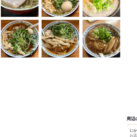
周辺
にか
お店