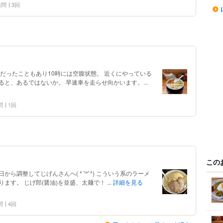
 訪問
3回
だったこともあり10時には空腹状態。 近くにやっている
と、あるではないか。 早速車を走らせ向かいます。...
問
1回
この
ら調整してじげんさんへ( *´꒳`*) こういう系のラーメ
す。 じげ郎(醤油)を並盛、太麺で！ ...
詳細を見る
問
4回