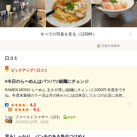
すべての写真を見る（1159件）
広告を非表示
口コミ
ピックアップ！口コミ
#今日のらーめんはパツパツ細麺にチェンジ
RAMEN MOSH らーめん 玉ネギ増し(細麺にチェンジ) 1000円 年度末です
ね。年度末最後のラー活は月の終わりにほぼ来店してルコのお店に自然に
決まりました。多分毎年です（笑） 今日はレギュラーメニューのらーめ
4.2
んを。そしてパツパツ細めんにチェンジャーできるとの事なのでそ...
Dinner:
4.1
Lunch:
ファーストファザー
（123）
2026/03 訪問
69回
旨みしっかり、パンチのある魚介つけめん