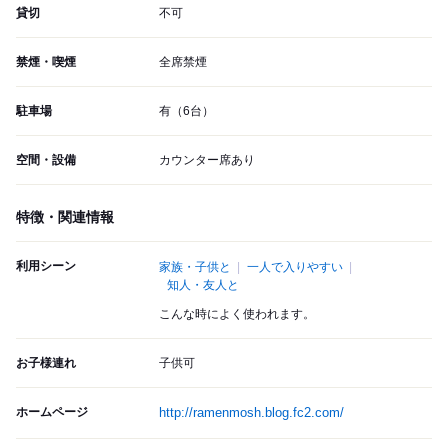
貸切
不可
禁煙・喫煙
全席禁煙
駐車場
有（6台）
空間・設備
カウンター席あり
特徴・関連情報
利用シーン
家族・子供と
一人で入りやすい
知人・友人と
こんな時によく使われます。
お子様連れ
子供可
ホームページ
http://ramenmosh.blog.fc2.com/