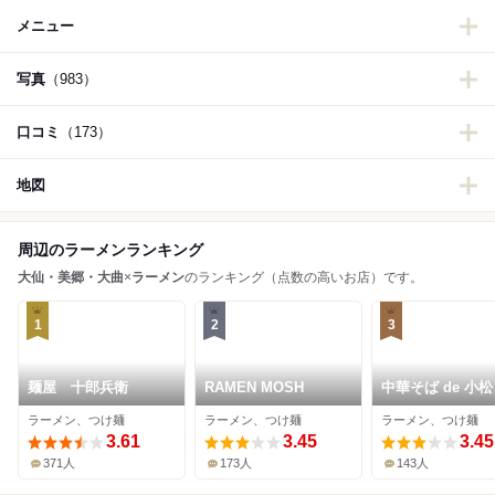
メニュー
写真
（983）
口コミ
（173）
地図
周辺のラーメンランキング
大仙・美郷・大曲
×
ラーメン
のランキング（点数の高いお店）です。
1
2
3
麺屋 十郎兵衛
RAMEN MOSH
中華そば de 小松
ラーメン、つけ麺
ラーメン、つけ麺
ラーメン、つけ麺
3.61
3.45
3.45
371人
173人
143人