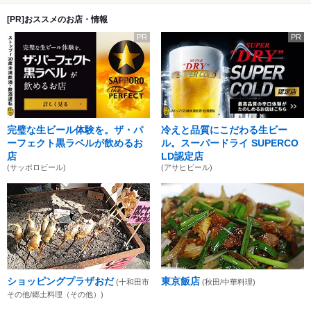
[PR]おススメのお店・情報
PR
PR
完璧な生ビール体験を。ザ・パ
冷えと品質にこだわる生ビー
ーフェクト黒ラベルが飲めるお
ル。スーパードライ SUPERCO
店
LD認定店
(サッポロビール)
(アサヒビール)
ショッピングプラザおだ
東京飯店
(十和田市
(秋田/中華料理)
その他/郷土料理（その他）)