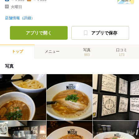
火曜日
店舗情報（詳細）
アプリで開く
アプリで保存
写真
口コミ
トップ
メニュー
983
173
写真