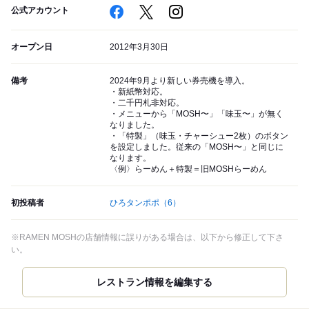
公式アカウント
オープン日
2012年3月30日
備考
2024年9月より新しい券売機を導入。
・新紙幣対応。
・二千円札非対応。
・メニューから「MOSH〜」「味玉〜」が無く
なりました。
・「特製」（味玉・チャーシュー2枚）のボタン
を設定しました。従来の「MOSH〜」と同じに
なります。
〈例〉らーめん＋特製＝旧MOSHらーめん
初投稿者
ひろタンポポ
（6）
※RAMEN MOSHの店舗情報に誤りがある場合は、以下から修正して下さ
い。
レストラン情報を編集する