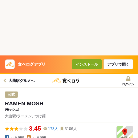
インストール
アプリで開く
大曲駅グルメへ
ログイン
公式
RAMEN MOSH
(モッシュ)
大曲駅/ラーメン､ つけ麺
3.45
173
人
3106
人
～￥999
～￥999