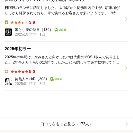
日曜日のランチに訪問しました。 大曲駅から徒歩圏内ですが、駐車場が
しっかり確保されており、車で訪れるお客さんが多いようです。12時頃
の到着で店内は8割ほどの入り。地元の方を中心に...
3.6
Lunch:
米と小麦の熱量
（136）
2025/10 訪問
1回
2025年初ラー
2025年の年明け、かみさんと向かったのは大曲のMOSHさんでありまし
た。 2年半ぶりくらいの訪問でしたか… にも関わらず必ず挨拶してくれ
る高橋ご夫婦には本当に恐縮です。 ...
5.0
Lunch:
徒然人MickR
（303）
2025/01 訪問
3回
口コミをもっと見る（173人）