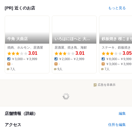
[PR] 近くのお店
もっと見る
牛角 大曲店
いろはにほへと 大曲
鉄板焼き 桜こまち
駅前店
家屋敷店
焼肉、ホルモン、居酒屋
居酒屋、焼き鳥、海鮮
ステーキ、鉄板焼き
3.01
3.01
3.05
￥3,000～￥3,999
￥2,000～￥2,999
￥8,000～￥9,999
Dinner:
Dinner:
Dinner:
-
-
￥3,000～￥3,999
Lunch:
Lunch:
Lunch:
7人
9人
7人
広告を非表示
店舗情報（詳細）
編集
アクセス
住所を編集