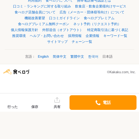
利用規約
食べログについて
携帯電話番号認証とは
口コミ・ランキングに対する取り組み
飲食店・飲食企業様向けサービス
食べログ店舗会員について
広告（メーカー・団体様等向け）について
機能改善要望
口コミガイドライン
食べログプレミアム
食べログプレミアム無料クーポン
ネット予約（リクエスト予約）
個人情報保護方針
外部送信（オプトアウト）
特定商取引法に基づく表記
推奨環境
ヘルプ・お問い合わせ
採用情報
企業情報
キーワード一覧
サイトマップ
チェーン一覧
言語：
English
简体中文
繁體中文
한국어
日本語
©Kakaku.com, Inc.
電話
行った
保存
共有