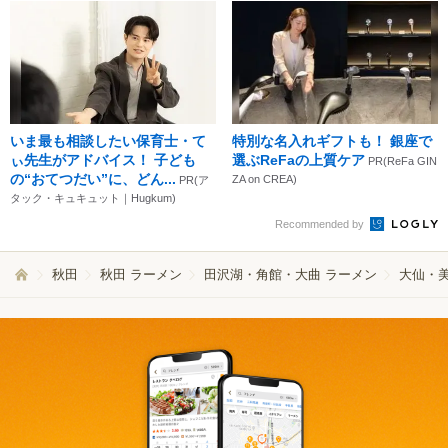
いま最も相談したい保育士・て
特別な名入れギフトも！ 銀座で
ぃ先生がアドバイス！ 子ども
選ぶReFaの上質ケア
PR(ReFa GIN
の“おてつだい”に、どん...
ZA on CREA)
PR(ア
タック・キュキュット｜Hugkum)
Recommended by
秋田
秋田 ラーメン
田沢湖・角館・大曲 ラーメン
大仙・