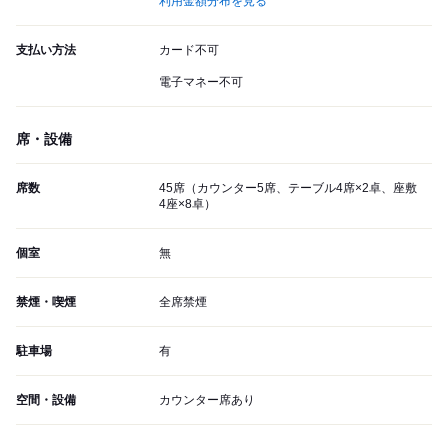
利用金額分布を見る
支払い方法
カード不可
電子マネー不可
席・設備
席数
45席（カウンター5席、テーブル4席×2卓、座敷
4座×8卓）
個室
無
禁煙・喫煙
全席禁煙
駐車場
有
空間・設備
カウンター席あり