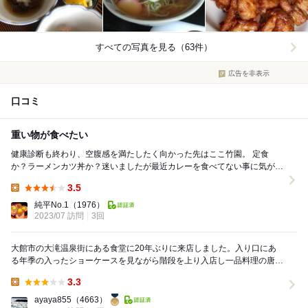
すべての写真を見る（63件）
広告を非表示
口コミ
重い物が食べたい
健康診断も終わり、空腹感を満たしたく向かった先はここ竹園。 定食
か？ラーメンカツ丼か？迷いましたが最近カレーを食べてない事に気がつ
いた！ 重い物♡ 「カツカレー」...
3.5
Lunch:
純平No.1
（1976）
2023/07 訪問
3回
大館市の大滝温泉街にある食堂に20年ぶりに来店しました。入り口にあ
る年季の入ったショーケースを見ながら階段を上り入店し一品料理の唐揚
げ800円にメニューにはついていませんが定食セッ...
3.3
Lunch:
ayaya855
（4663）