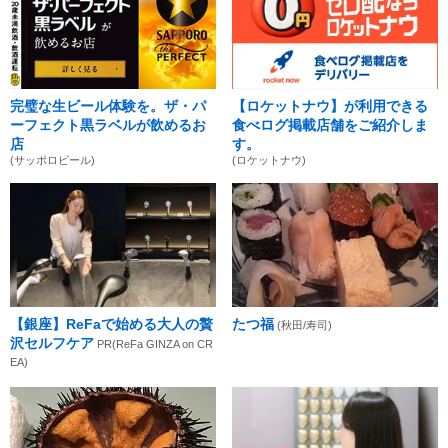
完璧な生ビール体験を。ザ・パ
【ロケットナウ】が利用できる
ーフェクト黒ラベルが飲めるお
食べログ掲載店舗をご紹介しま
店
す。
(サッポロビール)
(ロケットナウ)
【銀座】ReFaで始める大人の贅
たつ福
(秋田/寿司)
沢セルフケア
PR(ReFa GINZA on CR
EA)