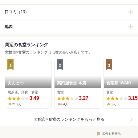
口コミ
（13）
地図
周辺の食堂ランキング
大館市
×
食堂
のランキング（点数の高いお店）です。
1
2
3
えんとつ
高田屋食堂 本店
食茶寮 IWAKI
喫茶店、洋食、食堂
食堂
食堂
3.49
3.27
3.15
218人
64人
8人
大館市×食堂
のランキングをもっと見る
広告を非表示