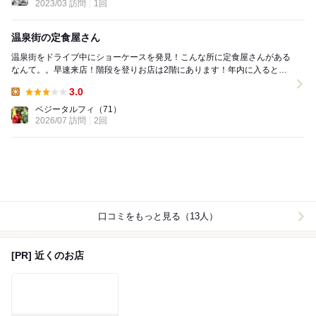
2023/03 訪問
1回
温泉街の定食屋さん
温泉街をドライブ中にショーケースを発見！こんな所に定食屋さんがある
なんて。。早速来店！階段を登りお店は2階にあります！年内に入ると大
賑わいでテーブルが1つしか空いてなかったのでそち...
3.0
Lunch:
ベジータルフィ
（71）
2026/07 訪問
2回
口コミをもっと見る（13人）
[PR] 近くのお店