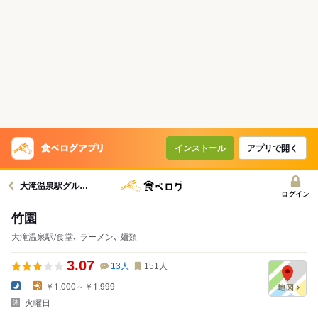
インストール
アプリで開く
大滝温泉駅グルメへ
ログイン
竹園
大滝温泉駅/食堂､ ラーメン､ 麺類
3.07
13
人
151
人
-
￥1,000～￥1,999
火曜日