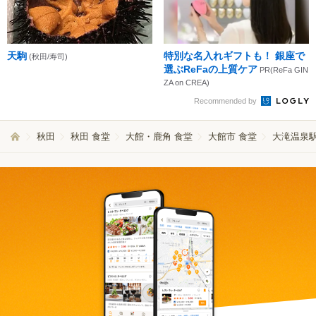
天駒
特別な名入れギフトも！ 銀座で
(秋田/寿司)
選ぶReFaの上質ケア
PR(ReFa GIN
ZA on CREA)
Recommended by
秋田
秋田 食堂
大館・鹿角 食堂
大館市 食堂
大滝温泉駅