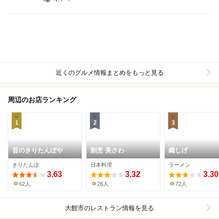
近くのグルメ情報まとめをもっと見る
周辺のお店ランキング
1
2
3
昔のきりたんぽや
割烹 美さわ
織しげ
きりたんぽ
日本料理
ラーメン
3.63
3.32
3.30
62人
26人
72人
大館市
のレストラン情報を見る