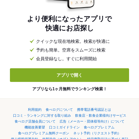
より便利になったアプリで
快適にお店探し
クイックな現在地検索。検索が快適に
予約も簡単。空席をスムーズに検索
会員登録なし。すぐに利用開始
アプリで開く
アプリなら1ヶ月無料でランキング検索！
利用規約
食べログについて
携帯電話番号認証とは
口コミ・ランキングに対する取り組み
飲食店・飲食企業様向けサービス
食べログ店舗会員について
広告（メーカー・団体様等向け）について
機能改善要望
口コミガイドライン
食べログプレミアム
食べログプレミアム無料クーポン
ネット予約（リクエスト予約）
個人情報保護方針
外部送信（オプトアウト）
特定商取引法に基づく表記