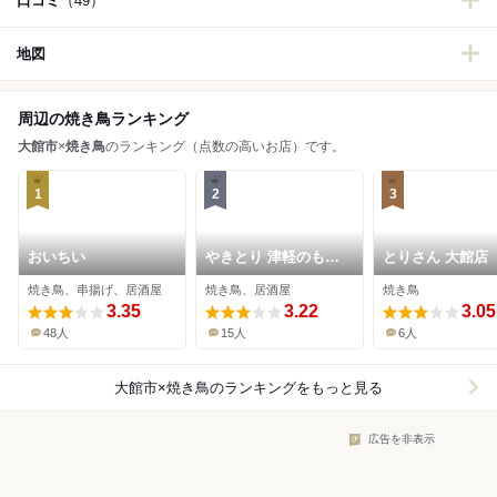
口コミ
（49）
地図
周辺の焼き鳥ランキング
大館市
×
焼き鳥
のランキング（点数の高いお店）です。
1
2
3
おいちい
やきとり 津軽のもつ
とりさん 大館店
け
焼き鳥、串揚げ、居酒屋
焼き鳥、居酒屋
焼き鳥
3.35
3.22
3.05
48人
15人
6人
大館市×焼き鳥
のランキングをもっと見る
広告を非表示