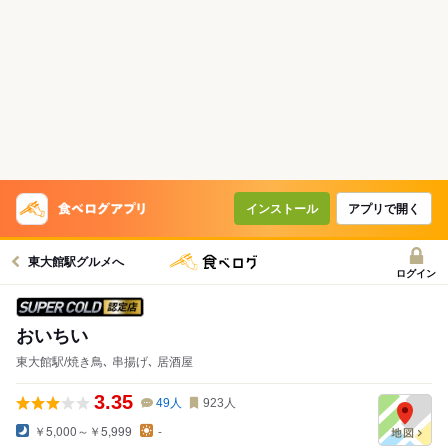
インストール
アプリで開く
東大館駅グルメへ
ログイン
スーパードライ SUPER COLD認定店
おいちい
東大館駅/焼き鳥､ 串揚げ､ 居酒屋
3.35
49
人
923
人
￥5,000～￥5,999
-