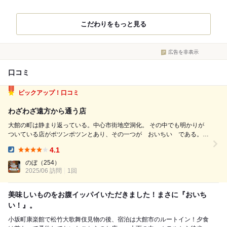
こだわりをもっと見る
広告を非表示
口コミ
ピックアップ！口コミ
わざわざ遠方から通う店
大館の町は静まり返っている。中心市街地空洞化。 その中でも明かりが
ついている店がポツンポツンとあり、その一つが おいちい である。お
いちいとは秋田弁なのか幼児語なのか、よくわからない。この店は秋田県
4.1
大館市だが、青森県の津軽や東京からも通っている人がいる。 ありとあ
Dinner:
らゆるものが提供できる。...
のぼ
（254）
2025/06 訪問
1回
美味しいものをお腹イッパイいただきました！まさに『おいち
い！』。
小坂町康楽館で松竹大歌舞伎見物の後、宿泊は大館市のルートイン！夕食