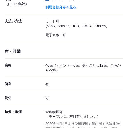
（口コミ集計）
利用金額分布を見る
支払い方法
カード可
（VISA、Master、JCB、AMEX、Diners）
電子マネー可
席・設備
席数
40席（カクンター6席、掘りごたつ12席、こあが
り22席）
個室
有
貸切
可
禁煙・喫煙
全席喫煙可
（テーブルに、灰皿有りました。）
2020年4月1日より受動喫煙対策に関する法律(改