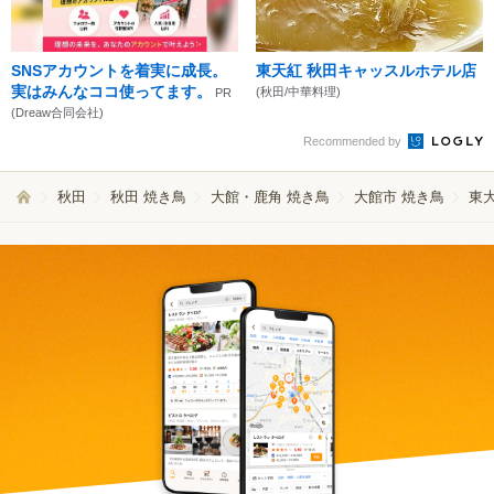
SNSアカウントを着実に成長。
東天紅 秋田キャッスルホテル店
実はみんなココ使ってます。
(秋田/中華料理)
PR
(Dreaw合同会社)
Recommended by
秋田
秋田 焼き鳥
大館・鹿角 焼き鳥
大館市 焼き鳥
東