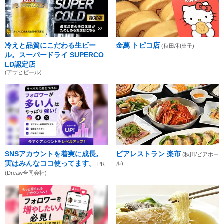
冷えと品質にこだわる生ビー
金萬 トピコ店
(秋田/和菓子)
ル。スーパードライ SUPERCO
LD認定店
(アサヒビール)
SNSアカウントを着実に成長。
ビアレストラン 楽市
(秋田/ビアホー
実はみんなココ使ってます。
ル)
PR
(Dreaw合同会社)