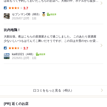
は前もって予約しておいたこちらのお店へ。大雨の中、ホテルから徒歩5
分くらいの場所にありました。予約時刻の午後7時3...
3.7
Dinner:
セブンマンOB
（863）
2026/07 訪問
1回
比内地鶏！
大館出張。夜はこちらの居酒屋さんで過ごしました。 このあたり居酒屋
少ないしいつもはてんてこ舞いだそうですが、この日は大雪のせいか貸切
状態。大将や店員さんとおしゃべりしながら楽しく...
3.7
Dinner:
kai81021
（448）
2026/01 訪問
1回
口コミをもっと見る（49人）
[PR] 近くのお店