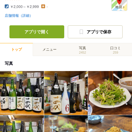
￥2,000～￥2,999
-
店舗情報（詳細）
アプリで開く
アプリで保存
写真
口コミ
トップ
メニュー
2452
259
写真