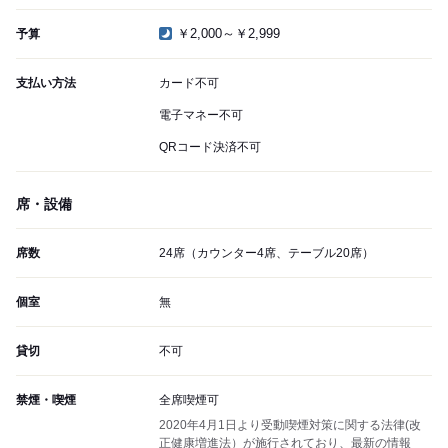
￥2,000～￥2,999
予算
支払い方法
カード不可
電子マネー不可
QRコード決済不可
席・設備
席数
24席（カウンター4席、テーブル20席）
個室
無
貸切
不可
禁煙・喫煙
全席喫煙可
2020年4月1日より受動喫煙対策に関する法律(改
正健康増進法）が施行されており、最新の情報