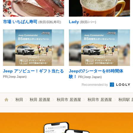
市場 いちばん寿司
Lady
(秋田/回転寿司)
(秋田/バー)
Jeep アソビュー！ギフト当たる
Jeepの7シーターを85時間体
験！
PR(Jeep Japan)
PR(Jeep Japan)
Recommended by
秋田
秋田 居酒屋
秋田市 居酒屋
秋田市 居酒屋
秋田駅 