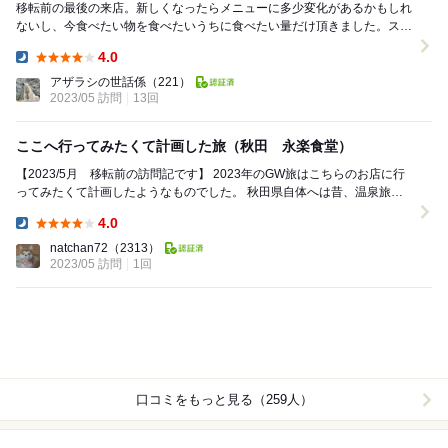
移転前の最後の来店。新しくなったらメニューに多少変化があるかもしれ
ないし、今食べたい物を食べたいうちに食べたい量だけ頂きました。スー
パー満腹♪ 初めて食べた根曲がり竹が凄いお...
4.0
Dinner:
アザラシの世話係
（221）
2023/05 訪問
13回
ここへ行ってみたくて計画した旅（秋田 永楽食堂）
【2023/5月 移転前の訪問記です】 2023年のGW旅はこちらのお店に行
ってみたくて計画したようなものでした。 秋田県自体へは昔、温泉旅マ
ニアをしていた時に何度も車...
4.0
Dinner:
natchan72
（2313）
2023/05 訪問
1回
口コミをもっと見る（259人）