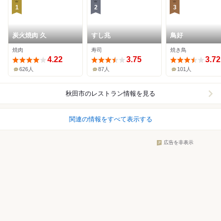
1
2
3
炭火焼肉 久
すし兆
鳥好
焼肉
寿司
焼き鳥
4.22
3.75
3.72
626人
87人
101人
秋田市
のレストラン情報を見る
関連の情報をすべて表示する
広告を非表示