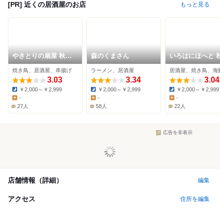
[PR] 近くの居酒屋のお店
もっと見る
やきとりの扇屋 秋田
森のくまさん
いろはにほへと 
新国道店
駅前店
焼き鳥、居酒屋、串揚げ
ラーメン、居酒屋
居酒屋、焼き鳥、海
3.03
3.34
3.04
￥2,000～￥2,999
￥2,000～￥2,999
￥2,000～￥2,999
Dinner:
Dinner:
Dinner:
-
-
-
Lunch:
Lunch:
Lunch:
27人
58人
22人
広告を非表示
店舗情報（詳細）
編集
アクセス
住所を編集