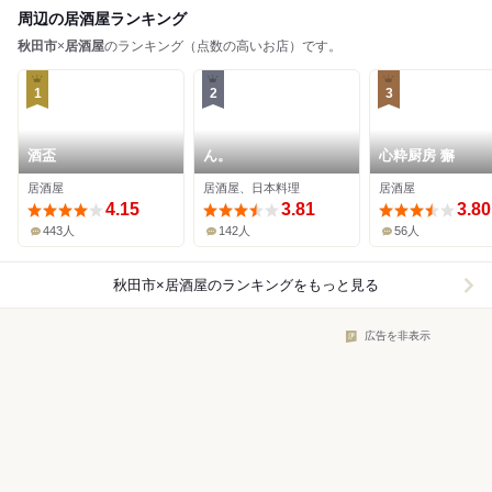
周辺の居酒屋ランキング
秋田市
×
居酒屋
のランキング（点数の高いお店）です。
1
2
3
酒盃
ん。
心粋厨房 獬
居酒屋
居酒屋、日本料理
居酒屋
4.15
3.81
3.80
443人
142人
56人
秋田市×居酒屋
のランキングをもっと見る
広告を非表示