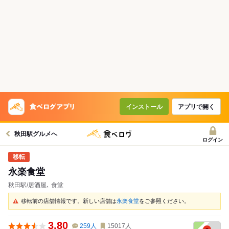
インストール
アプリで開く
秋田駅グルメへ
ログイン
永楽食堂
秋田駅/居酒屋､ 食堂
移転前の店舗情報です。新しい店舗は
永楽食堂
をご参照ください。
3.80
259
人
15017
人