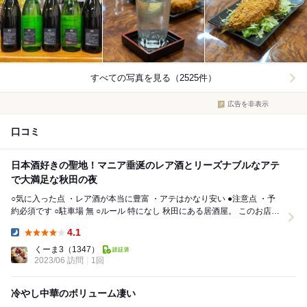
すべての写真を見る（2525件）
広告を非表示
口コミ
日本酒好きの聖地！マニア垂涎のレア酒とリーズナブルなアテ
で大満足な秋田の夜
○気に入った点 ・レア酒が本当に豊富 ・アテはかなり安い ●注意点 ・予
約必須です ○駐車場 無 ○ルール 特になし 秋田にある居酒屋。 このお店は
日本酒好...
4.1
Dinner:
くーま3
（1347）
2023/06 訪問
1回
冷やし中華のボリューム凄い