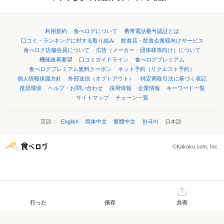
利用規約
食べログについて
携帯電話番号認証とは
口コミ・ランキングに対する取り組み
飲食店・飲食企業様向けサービス
食べログ店舗会員について
広告（メーカー・団体様等向け）について
機能改善要望
口コミガイドライン
食べログプレミアム
食べログプレミアム無料クーポン
ネット予約（リクエスト予約）
個人情報保護方針
外部送信（オプトアウト）
特定商取引法に基づく表記
推奨環境
ヘルプ・お問い合わせ
採用情報
企業情報
キーワード一覧
サイトマップ
チェーン一覧
言語：
English
简体中文
繁體中文
한국어
日本語
©Kakaku.com, Inc.
行った
保存
共有