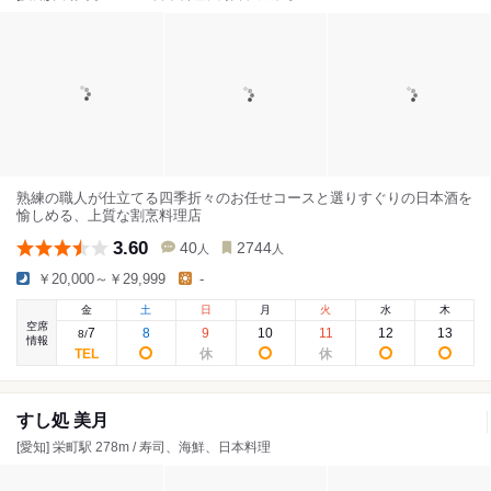
熟練の職人が仕立てる四季折々のお任せコースと選りすぐりの日本酒を
愉しめる、上質な割烹料理店
3.60
40
2744
人
人
￥20,000～￥29,999
-
金
土
日
月
火
水
木
空席
7
8
9
10
11
12
13
8
/
情報
すし処 美月
[愛知] 栄町駅 278m / 寿司、海鮮、日本料理