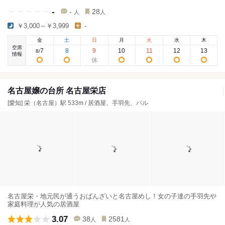
-
-
28
人
人
￥3,000～￥3,999
-
金
土
日
月
火
水
木
空席
7
8
9
10
11
12
13
8
/
情報
名古屋嬢の台所 名古屋栄店
[愛知] 栄（名古屋）駅 533m / 居酒屋、手羽先、バル
名古屋栄・地元民が通うおばんざいと名古屋めし！女の子達の手羽先や
家庭料理が人気の居酒屋
3.07
38
2581
人
人