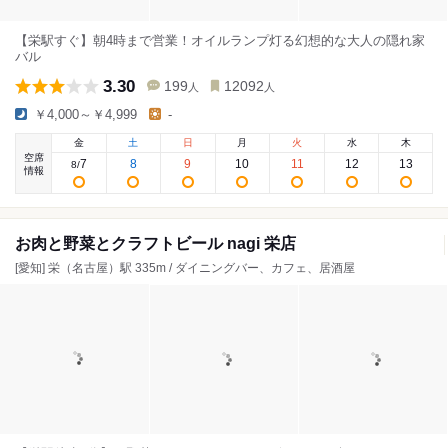
【栄駅すぐ】朝4時まで営業！オイルランプ灯る幻想的な大人の隠れ家
バル
3.30
199
12092
人
人
￥4,000～￥4,999
-
金
土
日
月
火
水
木
空席
7
8
9
10
11
12
13
8
/
情報
お肉と野菜とクラフトビール nagi 栄店
[愛知] 栄（名古屋）駅 335m / ダイニングバー、カフェ、居酒屋