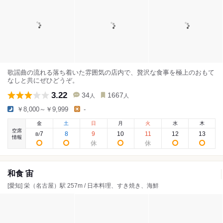
歌謡曲の流れる落ち着いた雰囲気の店内で、贅沢な食事を極上のおもて
なしと共にぜひどうぞ。
3.22
34
1667
人
人
￥8,000～￥9,999
-
金
土
日
月
火
水
木
空席
7
8
9
10
11
12
13
8
/
情報
和食 宙
[愛知] 栄（名古屋）駅 257m / 日本料理、すき焼き、海鮮