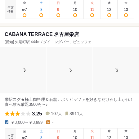
金
土
日
月
火
水
木
空席
7
8
9
10
11
12
13
8
/
情報
CABANA TERRACE 名古屋栄店
[愛知] 矢場町駅 444m / ダイニングバー、ビュッフェ
栄駅スグ★極上肉料理＆石窯ナポリピッツァを好きなだけ召し上がれ！
食べ飲み放題3500円〜♪
3.25
107
8911
人
人
￥3,000～￥3,999
-
金
土
日
月
火
水
木
空席
7
8
9
10
11
12
13
8
/