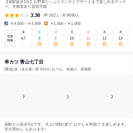
【栄駅徒歩1分】お野菜たっぷりランチとデザートまで楽しめるディナ
ー。半個室あり貸切可能
3.36
162
8690
人
人
￥4,000～￥4,999
￥1,000～￥1,999
金
土
日
月
火
水
木
空席
7
8
9
10
11
12
13
8
/
情報
串カツ 青山七丁目
[愛知] 栄（名古屋）駅 401m / おでん、串揚げ、居酒屋
栄駅から徒歩5分です。大人の隠れ家で おでん＆串揚げ を楽しめます。
名古屋めし もあります♪