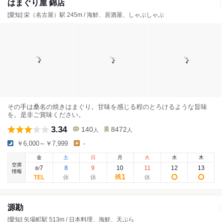
はまぐり屋 錦店
[愛知] 栄（名古屋）駅 245m / 海鮮、居酒屋、しゃぶしゃぶ
その手は桑名の焼きはまぐり。甘味を感じる程のとろけるような旨味
を。是非ご賞味ください。
3.34
140
8472
人
人
￥6,000～￥7,999
-
金
土
日
月
火
水
木
空席
7
8
9
10
11
12
13
8
/
情報
1
残
源勘
[愛知] 矢場町駅 513m / 日本料理、海鮮、天ぷら