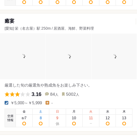
癒宴
[愛知] 栄（名古屋）駅 250m / 居酒屋、海鮮、野菜料理
厳選した旬の厳選魚や熟成魚をお楽しみ下さい。
3.16
84
5002
人
人
￥5,000～￥5,999
-
金
土
日
月
火
水
木
空席
7
8
9
10
11
12
13
8
/
情報