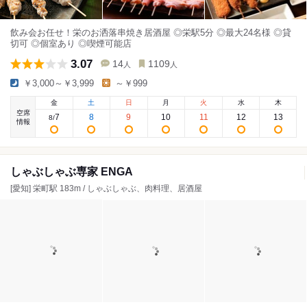
飲み会お任せ！栄のお洒落串焼き居酒屋 ◎栄駅5分 ◎最大24名様 ◎貸
切可 ◎個室あり ◎喫煙可能店
3.07
14
1109
人
人
￥3,000～￥3,999
～￥999
金
土
日
月
火
水
木
空席
7
8
9
10
11
12
13
8
/
情報
しゃぶしゃぶ専家 ENGA
[愛知] 栄町駅 183m / しゃぶしゃぶ、肉料理、居酒屋