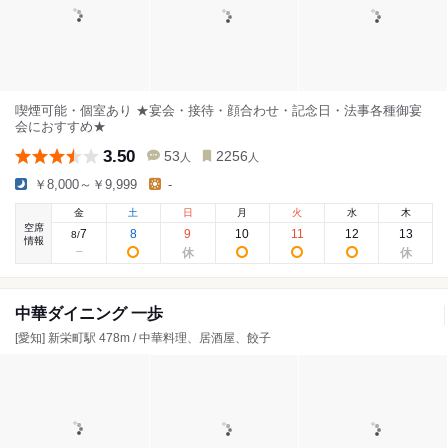
喫煙可能・個室あり ★宴会・接待・顔合わせ・記念日・法事各種御宴
会におすすめ★
3.50
53
2256
人
人
￥8,000～￥9,999
-
金
土
日
月
火
水
木
空席
7
8
9
10
11
12
13
8
/
情報
中華ダイニング 一歩
[愛知] 新栄町駅 478m / 中華料理、居酒屋、餃子