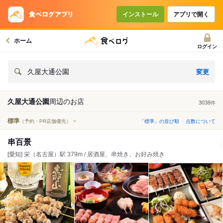
インストール
アプリで開く
ホーム
ログイン
変更
久屋大通公園
久屋大通公園
周辺の
お店
3038
件
標準
（予約・PR店舗優先）
「標準」の並び順
点数について
串百景
[愛知] 栄（名古屋）駅 379m / 居酒屋、串焼き、お好み焼き