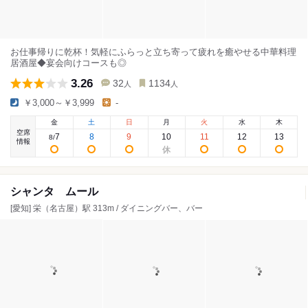
お仕事帰りに乾杯！気軽にふらっと立ち寄って疲れを癒やせる中華料理
居酒屋◆宴会向けコースも◎
3.26
32
1134
人
人
￥3,000～￥3,999
-
金
土
日
月
火
水
木
空席
7
8
9
10
11
12
13
8
/
情報
シャンタ ムール
[愛知] 栄（名古屋）駅 313m / ダイニングバー、バー