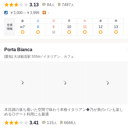
3.13
84
7487
人
人
￥3,000～￥3,999
-
金
土
日
月
火
水
木
空席
7
8
9
10
11
12
13
8
/
情報
Porta Bianca
[愛知] 大須観音駅 555m / イタリアン、カフェ
木目調の落ち着いた空間で味わう本格イタリアン◆乃が美のパンも楽し
める◎デート利用にも最適
3.41
115
6666
人
人