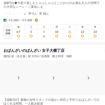
栄駅5分◆大皿で楽しむしゃぶしゃぶとこだわりのお酒を大人の空間で
◎大切なシーン～ご宴会にも
-
5
38
人
人
￥5,000～￥5,999
-
金
土
日
月
火
水
木
空席
7
8
9
10
11
12
13
8
/
情報
おばんざいのばんざい 女子大横丁店
[愛知] 栄（名古屋）駅 325m / 居酒屋、郷土料理、海鮮
【栄駅3分】着物の女性スタッフの温かい対応と手作りおばんざいで心
ほぐれる時間。一人飲み歓迎