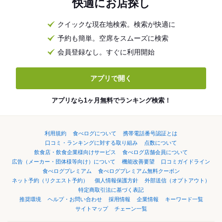
快適にお店探し
クイックな現在地検索。検索が快適に
予約も簡単。空席をスムーズに検索
会員登録なし。すぐに利用開始
アプリで開く
アプリなら1ヶ月無料でランキング検索！
利用規約
食べログについて
携帯電話番号認証とは
口コミ・ランキングに対する取り組み
点数について
飲食店・飲食企業様向けサービス
食べログ店舗会員について
広告（メーカー・団体様等向け）について
機能改善要望
口コミガイドライン
食べログプレミアム
食べログプレミアム無料クーポン
ネット予約（リクエスト予約）
個人情報保護方針
外部送信（オプトアウト）
特定商取引法に基づく表記
推奨環境
ヘルプ・お問い合わせ
採用情報
企業情報
キーワード一覧
サイトマップ
チェーン一覧