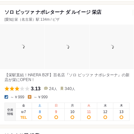
ソロ ピッツァ ナポレターナ ダ ルイージ 栄店
[愛知] 栄（名古屋）駅 134m / ピザ
【栄駅直結！HAERA B2F】百名店『ソロ ピッツァ ナポレターナ』の新
店が栄にOPEN！
3.13
24
340
人
人
～￥999
～￥999
金
土
日
月
火
水
木
空席
7
8
9
10
11
12
13
8
/
情報