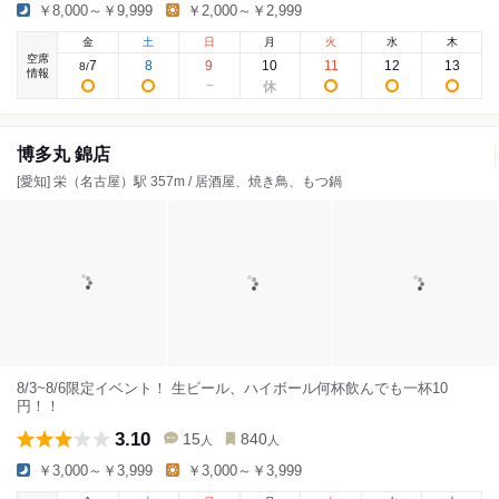
￥8,000～￥9,999
￥2,000～￥2,999
金
土
日
月
火
水
木
空席
7
8
9
10
11
12
13
8
/
情報
博多丸 錦店
[愛知] 栄（名古屋）駅 357m / 居酒屋、焼き鳥、もつ鍋
8/3~8/6限定イベント！ 生ビール、ハイボール何杯飲んでも一杯10
円！！
3.10
15
840
人
人
￥3,000～￥3,999
￥3,000～￥3,999