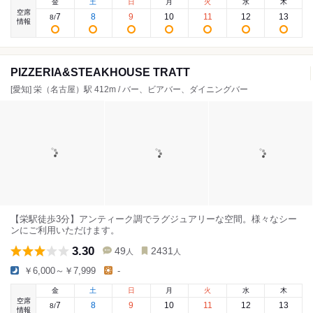
金
土
日
月
火
水
木
空席
7
8
9
10
11
12
13
8
/
情報
PIZZERIA&STEAKHOUSE TRATT
[愛知] 栄（名古屋）駅 412m / バー、ビアバー、ダイニングバー
【栄駅徒歩3分】アンティーク調でラグジュアリーな空間。様々なシー
ンにご利用いただけます。
3.30
49
2431
人
人
￥6,000～￥7,999
-
金
土
日
月
火
水
木
空席
7
8
9
10
11
12
13
8
/
情報