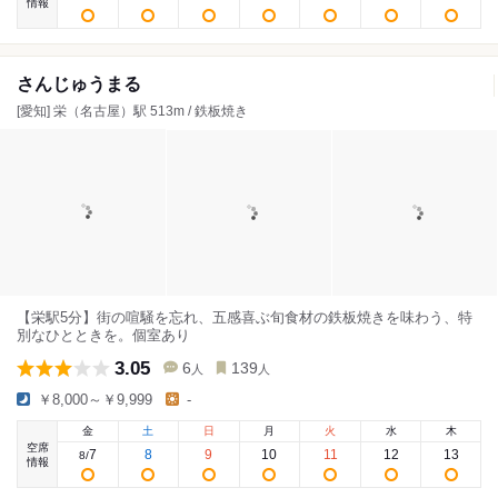
情報
さんじゅうまる
[愛知] 栄（名古屋）駅 513m / 鉄板焼き
【栄駅5分】街の喧騒を忘れ、五感喜ぶ旬食材の鉄板焼きを味わう、特
別なひとときを。個室あり
3.05
6
139
人
人
￥8,000～￥9,999
-
金
土
日
月
火
水
木
空席
7
8
9
10
11
12
13
8
/
情報