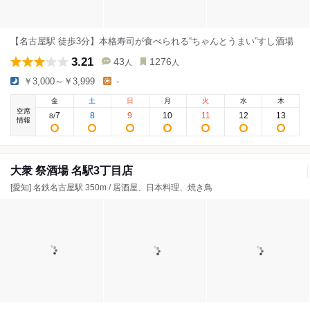
【名古屋駅 徒歩3分】本格寿司が食べられる“ちゃんとうまい”すし酒場
3.21
43
1276
人
人
￥3,000～￥3,999
-
金
土
日
月
火
水
木
空席
7
8
9
10
11
12
13
8
/
情報
大衆 祭酒場 名駅3丁目店
[愛知] 名鉄名古屋駅 350m / 居酒屋、日本料理、焼き鳥