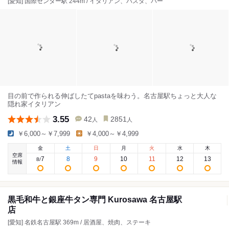
[愛知] 国際センター駅 244m / イタリアン、パスタ、バー
目の前で作られる伸ばしたてpastaを味わう。名古屋駅ちょっと大人な
隠れ家イタリアン
3.55
42
2851
人
人
￥6,000～￥7,999
￥4,000～￥4,999
金
土
日
月
火
水
木
空席
7
8
9
10
11
12
13
8
/
情報
黒毛和牛と銀座牛タン専門 Kurosawa 名古屋駅
店
[愛知] 名鉄名古屋駅 369m / 居酒屋、焼肉、ステーキ