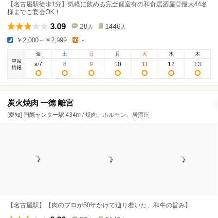
【名古屋駅徒歩1分】気軽に飲める完全個室有の和食居酒屋◎最大44名
様までご宴会OK！
3.09
28
1446
人
人
￥2,000～￥2,999
-
金
土
日
月
火
水
木
空席
7
8
9
10
11
12
13
8
/
情報
炭火焼肉 一徳 離宮
[愛知] 国際センター駅 434m / 焼肉、ホルモン、居酒屋
【名古屋駅】【肉のプロが50年かけて辿り着いた、和牛の旨み】