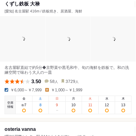
くずし鉄板 大禄
[愛知] 名古屋駅 416m / 鉄板焼き、居酒屋、海鮮
名古屋駅直結で約5分◆京野菜や黒毛和牛、旬の海鮮を鉄板で。和の洗
練空間で味わう大人の一皿
3.50
58
3729
人
人
￥6,000～￥7,999
￥1,000～￥1,999
金
土
日
月
火
水
木
空席
7
8
9
10
11
12
13
8
/
情報
osteria vanna