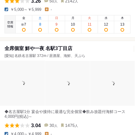
3.26
50
2142
人
人
￥5,000～￥5,999
-
金
土
日
月
火
水
木
空席
7
8
9
10
11
12
13
8
/
情報
全席個室 鮮や一夜 名駅3丁目店
[愛知] 名鉄名古屋駅 372m / 居酒屋、海鮮、天ぷら
◆名古屋駅1分 宴会や接待に最適な完全個室◆飲み放題付海鮮コース
4,000円(税込)～
3.04
30
1475
人
人
￥4,000～￥4,999
-