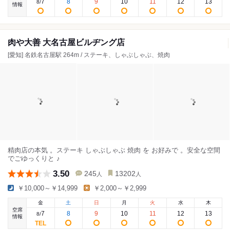
7
8
9
10
11
12
13
8
/
情報
肉や大善 大名古屋ビルヂング店
[愛知] 名鉄名古屋駅 264m / ステーキ、しゃぶしゃぶ、焼肉
精肉店の本気 。ステーキ しゃぶしゃぶ 焼肉 を お好みで 。安全な空間
でごゆっくりと ♪
3.50
245
13202
人
人
￥10,000～￥14,999
￥2,000～￥2,999
金
土
日
月
火
水
木
空席
7
8
9
10
11
12
13
8
/
情報