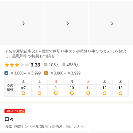
≪名古屋駅徒歩3分≫個室で厚切り牛タンや霜降り牛ひつまぶしを贅沢
に。黒毛和牛や特製もつ鍋も
3.33
103
4589
人
人
￥3,000～￥3,999
￥3,000～￥3,999
金
土
日
月
火
水
木
空席
7
8
9
10
11
12
13
8
/
情報
口々
[愛知] 国際センター駅 387m / 居酒屋、鍋、天ぷら