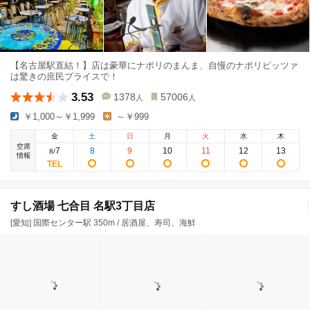
【名古屋駅直結！】店は豪華にナポリのまんま、自慢のナポリピッツァ
は驚きの庶民プライスで！
3.53
1378
57006
人
人
￥1,000～￥1,999
～￥999
金
土
日
月
火
水
木
空席
7
8
9
10
11
12
13
8
/
情報
すし酒場 七合目 名駅3丁目店
[愛知] 国際センター駅 350m / 居酒屋、寿司、海鮮