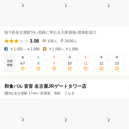
地下鉄名古屋駅3分♪気軽に寄れる大衆酒場♪団体歓迎◎
3.08
106
2606
人
人
￥2,000～￥2,999
￥1,000～￥1,999
金
土
日
月
火
水
木
空席
7
8
9
10
11
12
13
8
/
情報
和食バル 音音 名古屋JRゲートタワー店
[愛知] 名古屋駅 174m / 居酒屋、海鮮、うなぎ