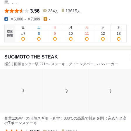
間。。。
3.56
234
13615
人
人
￥6,000～￥7,999
-
金
土
日
月
火
水
木
空席
7
8
9
10
11
12
13
8
/
情報
SUGIMOTO THE STEAK
[愛知] 国際センター駅 271m / ステーキ、ダイニングバー、ハンバーガー
創業120余年の老舗スギモト直営！800℃の高温で旨みを閉じ込めた至高
のTボーンステーキ