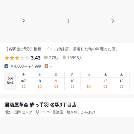
【名駅徒歩5分】柳橋「ドメ」姉妹店。厳選した旬の料理とお酒。
3.43
278
19996
人
人
￥4,000～￥4,999
-
金
土
日
月
火
水
木
空席
7
8
9
10
11
12
13
8
/
情報
居酒屋革命 酔っ手羽 名駅3丁目店
[愛知] 国際センター駅 350m / 居酒屋、焼き鳥、からあげ