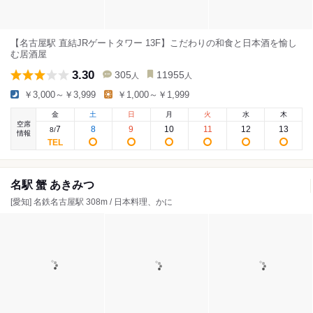
【名古屋駅 直結JRゲートタワー 13F】こだわりの和食と日本酒を愉し
む居酒屋
3.30
305
11955
人
人
￥3,000～￥3,999
￥1,000～￥1,999
金
土
日
月
火
水
木
空席
7
8
9
10
11
12
13
8
/
情報
名駅 蟹 あきみつ
[愛知] 名鉄名古屋駅 308m / 日本料理、かに