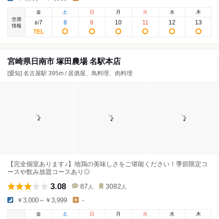
金
土
日
月
火
水
木
空席
7
8
9
10
11
12
13
8
/
情報
宮崎県日南市 塚田農場 名駅本店
[愛知] 名古屋駅 395m / 居酒屋、鳥料理、肉料理
【完全個室あります♪】地鶏の美味しさをご堪能ください！季節限定コ
ースや飲み放題コースあり◎
3.08
87
3082
人
人
￥3,000～￥3,999
-
金
土
日
月
火
水
木