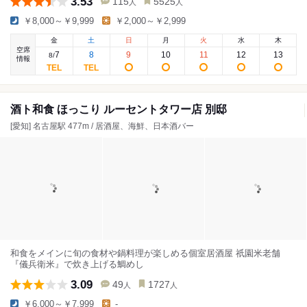
3.53
115
5525
人
人
￥8,000～￥9,999
￥2,000～￥2,999
金
土
日
月
火
水
木
空席
7
8
9
10
11
12
13
8
/
情報
酒ト和食 ほっこり ルーセントタワー店 別邸
[愛知] 名古屋駅 477m / 居酒屋、海鮮、日本酒バー
和食をメインに旬の食材や鍋料理が楽しめる個室居酒屋 祇園米老舗
『儀兵衛米』で炊き上げる鯛めし
3.09
49
1727
人
人
￥6,000～￥7,999
-