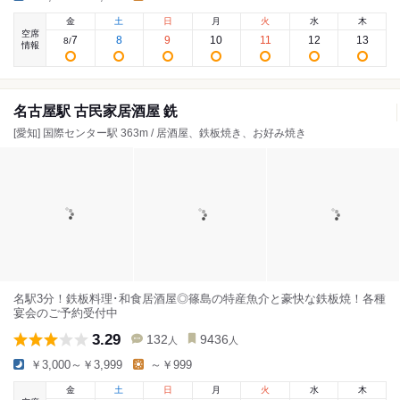
金
土
日
月
火
水
木
空席
7
8
9
10
11
12
13
8
/
情報
名古屋駅 古民家居酒屋 銑
[愛知] 国際センター駅 363m / 居酒屋、鉄板焼き、お好み焼き
名駅3分！鉄板料理･和食居酒屋◎篠島の特産魚介と豪快な鉄板焼！各種
宴会のご予約受付中
3.29
132
9436
人
人
￥3,000～￥3,999
～￥999
金
土
日
月
火
水
木