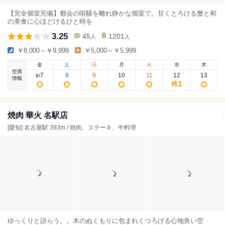
【完全個室完備】都会の喧騒を離れ静かな個室で。甘くとろける蟹と和
の美食に心ほどけるひと時を
3.25
45
1201
人
人
￥8,000～￥9,999
￥5,000～￥5,999
金
土
日
月
火
水
木
空席
7
8
9
10
11
12
13
8
/
情報
1
残
焼肉 華火 名駅店
[愛知] 名古屋駅 393m / 焼肉、ステーキ、牛料理
ゆっくりと語らう。。木のぬくもりに包まれくつろげる心地良い空