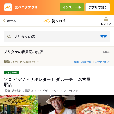
インストール
アプリで開く
ホーム
ログイン
変更
ノリタケの森
ノリタケの森
周辺の
お店
998
件
標準
（予約・PR店舗優先）
「標準」の並び順
点数について
ソロ ピッツァ ナポレターナ ダ ルーチョ 名古屋
駅店
[愛知] 名鉄名古屋駅 318m / ピザ、イタリアン、カフェ