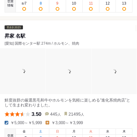
空席
7
8
9
10
11
12
13
8
/
情報
昇家 名駅
[愛知] 国際センター駅 274m / ホルモン、焼肉
鮮度抜群の厳選黒毛和牛やホルモンを気軽に楽しめる“進化系焼肉店”と
して生まれ変わりました。
3.50
445
21495
人
人
￥5,000～￥5,999
￥3,000～￥3,999
金
土
日
月
火
水
木
空席