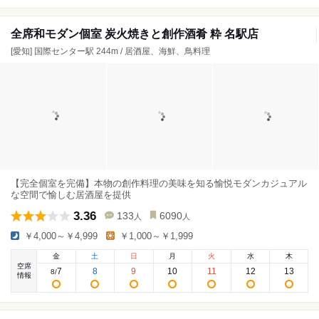
全席和モダン個室 炭火焼きと創作酒肴 粋 名駅店
[愛知] 国際センター駅 244m / 居酒屋、海鮮、鳥料理
【完全個室を完備】本物の創作料理の美味を知る愉悦モダンカジュアル
な空間で愉しむ居酒屋を提供
3.36
133
6090
人
人
￥4,000～￥4,999
￥1,000～￥1,999
金
土
日
月
火
水
木
空席
7
8
9
10
11
12
13
8
/
情報