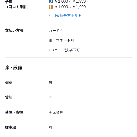
￥1,000～￥1,999
予算
（口コミ集計）
￥1,000～￥1,999
利用金額分布を見る
支払い方法
カード不可
電子マネー不可
QRコード決済不可
席・設備
個室
無
貸切
不可
禁煙・喫煙
全席禁煙
駐車場
有