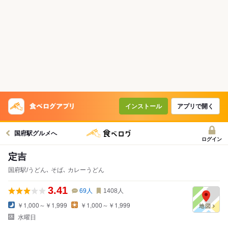
インストール
アプリで開く
国府駅グルメへ
ログイン
定吉
国府駅/うどん､ そば､ カレーうどん
3.41
69
人
1408
人
￥1,000～￥1,999
￥1,000～￥1,999
水曜日