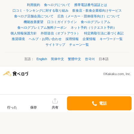
利用規約
食べログについて
携帯電話番号認証とは
口コミ・ランキングに対する取り組み
飲食店・飲食企業様向けサービス
食べログ店舗会員について
広告（メーカー・団体様等向け）について
機能改善要望
口コミガイドライン
食べログプレミアム
食べログプレミアム無料クーポン
ネット予約（リクエスト予約）
個人情報保護方針
外部送信（オプトアウト）
特定商取引法に基づく表記
推奨環境
ヘルプ・お問い合わせ
採用情報
企業情報
キーワード一覧
サイトマップ
チェーン一覧
言語：
English
简体中文
繁體中文
한국어
日本語
©Kakaku.com, Inc.
電話
行った
保存
共有