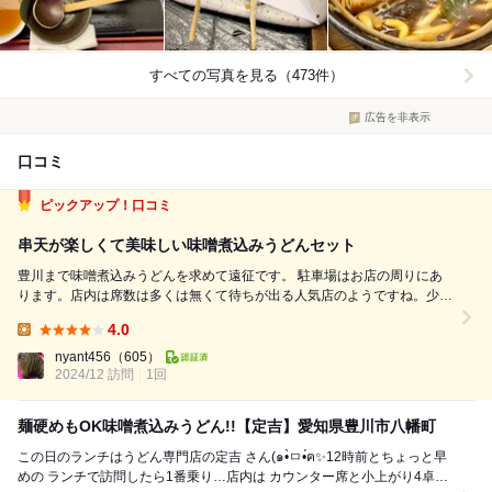
すべての写真を見る（473件）
広告を非表示
口コミ
ピックアップ！口コミ
串天が楽しくて美味しい味噌煮込みうどんセット
豊川まで味噌煮込みうどんを求めて遠征です。 駐車場はお店の周りにあ
ります。店内は席数は多くは無くて待ちが出る人気店のようですね。少し
待ちましたがカウンター席もあって便利です。 ★味噌煮込みうどん、串
4.0
天2本付きのセットを注文 麺は硬めか選べたのでもちろん硬めで。 待っ
Lunch:
ている間天ぷらを揚げる...
nyant456
（605）
2024/12 訪問
1回
麺硬めもOK味噌煮込みうどん!!【定吉】愛知県豊川市八幡町
この日のランチはうどん専門店の定吉 さん(๑•̀ㅁ•́ฅ✨12時前とちょっと早
めの ランチで訪問したら1番乗り…店内は カウンター席と小上がり4卓と