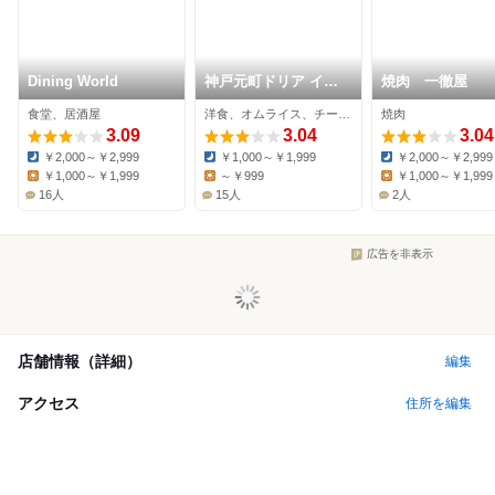
Dining World
神戸元町ドリア イオ
焼肉 一徹屋
ンモール豊川店
食堂、居酒屋
洋食、オムライス、チーズ料理
焼肉
3.09
3.04
3.04
￥2,000～￥2,999
￥1,000～￥1,999
￥2,000～￥2,999
Dinner:
Dinner:
Dinner:
￥1,000～￥1,999
～￥999
￥1,000～￥1,999
Lunch:
Lunch:
Lunch:
16人
15人
2人
広告を非表示
店舗情報（詳細）
編集
アクセス
住所を編集