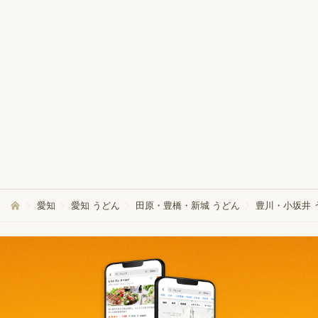
愛知
愛知 うどん
田原・豊橋・新城 うどん
豊川・小坂井 