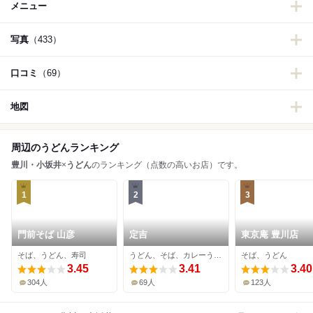
メニュー
写真
（433）
口コミ
（69）
地図
周辺のうどんランキング
豊川・小坂井
×
うどん
のランキング（点数の高いお店）です。
1
2
3
門前そば 山彦
定吉
東京庵 豊川店
そば、うどん、寿司
うどん、そば、カレーうどん
そば、うどん
3.45
3.41
3.40
304人
69人
123人