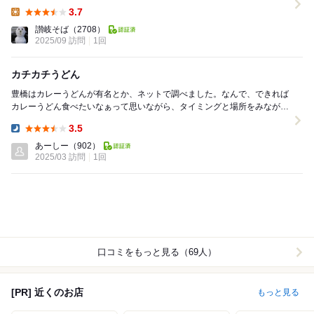
テーブル席 があ...
3.7
Lunch:
讃岐そば
（2708）
2025/09 訪問
1回
カチカチうどん
豊橋はカレーうどんが有名とか、ネットで調べました。なんで、できれば
カレーうどん食べたいなぁって思いながら、タイミングと場所をみながら
ウロウロしてたら、良さげなお店を発見しました(⁠...
3.5
Dinner:
あーしー
（902）
2025/03 訪問
1回
口コミをもっと見る（69人）
[PR] 近くのお店
もっと見る