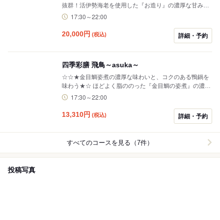
抜群！活伊勢海老を使用した『お造り』の濃厚な甘み、
コリコリとした食感と凝縮された旨みを堪能する『鮑の
17:30～22:00
お造り』をお楽しみいただけます。
20,000
円
(税込)
詳細・予約
四季彩膳 飛鳥～asuka～
☆☆★金目鯛姿煮の濃厚な味わいと、コクのある鴨鍋を
味わう★☆ ほどよく脂ののった『金目鯛の姿煮』の濃厚
な味わいと、 弾力があり噛むほどに味わいを増していく
17:30～22:00
『鴨鍋』をお楽しみいただけます。
13,310
円
(税込)
詳細・予約
すべてのコースを見る（7件）
投稿写真