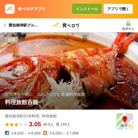
インストール
アプリで開く
愛知御津駅グルメへ
ログイン
公式
三河湾を一望に、山の上に佇む老舗料理旅館
料理旅館呑龍
愛知御津駅/日本料理､ 料理旅館
3.05
9
人
189
人
￥8,000～￥9,999
￥6,000～￥7,999