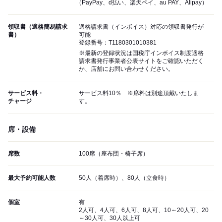
（PayPay、d払い、楽天ペイ、au PAY、Alipay）
領収書（適格簡易請求
適格請求書（インボイス）対応の領収書発行が
書）
可能
登録番号：T1180301010381
※最新の登録状況は国税庁インボイス制度適格
請求書発行事業者公表サイトをご確認いただく
か、店舗にお問い合わせください。
サービス料・
サービス料10％ ※席料は別途頂戴いたしま
チャージ
す。
席・設備
席数
100席（座布団・椅子席）
最大予約可能人数
50人（着席時）、80人（立食時）
個室
有
2人可、4人可、6人可、8人可、10～20人可、20
～30人可、30人以上可