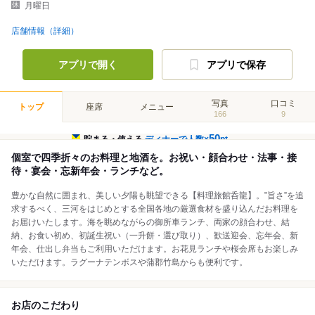
月曜日
店舗情報（詳細）
アプリで開く
アプリで保存
写真
口コミ
トップ
座席
メニュー
166
9
50
貯まる・使える
ディナーで人数×
pt
個室で四季折々のお料理と地酒を。お祝い・顔合わせ・法事・接
待・宴会・忘新年会・ランチなど。
豊かな自然に囲まれ、美しい夕陽も眺望できる【料理旅館呑龍】。‟旨さ”を追
求するべく、三河をはじめとする全国各地の厳選食材を盛り込んだお料理を
お届けいたします。海を眺めながらの御所車ランチ、両家の顔合わせ、結
納、お食い初め、初誕生祝い（一升餅・選び取り）、歓送迎会、忘年会、新
年会、仕出し弁当もご利用いただけます。お花見ランチや桜会席もお楽しみ
いただけます。ラグーナテンボスや蒲郡竹島からも便利です。
お店のこだわり