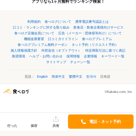
アプリなら1ヶ月無料でランキング検索！
利用規約
食べログについて
携帯電話番号認証とは
口コミ・ランキングに対する取り組み
飲食店・飲食企業様向けサービス
食べログ店舗会員について
広告（メーカー・団体様等向け）について
機能改善要望
口コミガイドライン
食べログプレミアム
食べログプレミアム無料クーポン
ネット予約（リクエスト予約）
個人情報保護方針
外部送信（オプトアウト）
特定商取引法に基づく表記
推奨環境
ヘルプ・お問い合わせ
採用情報
企業情報
キーワード一覧
サイトマップ
チェーン一覧
言語：
English
简体中文
繁體中文
한국어
日本語
©Kakaku.com, Inc.
電話・ネット予約
行った
保存
共有