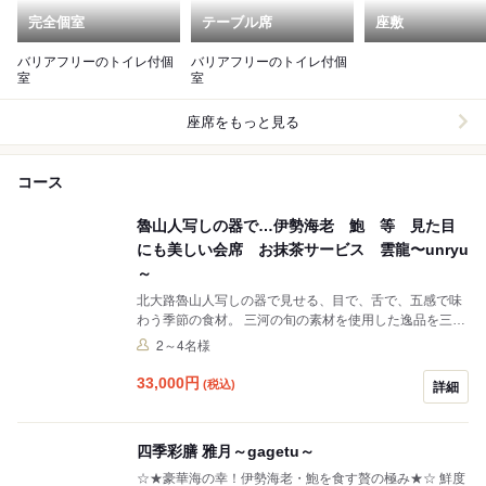
完全個室
テーブル席
座敷
バリアフリーのトイレ付個
バリアフリーのトイレ付個
室
室
座席をもっと見る
コース
魯山人写しの器で…伊勢海老 鮑 等 見た目
にも美しい会席 お抹茶サービス 雲龍〜unryu
～
北大路魯山人写しの器で見せる、目で、舌で、五感で味
わう季節の食材。 三河の旬の素材を使用した逸品を三河
湾一望の個室でお楽しみ下さい。 大切なご接待・おもて
2～4名様
なしや記念日、お誕生日などを祝うご会食に最適です。
特典：加藤隆生（安加比古窯）の茶碗でお抹茶を振舞い
33,000
円
(税込)
詳細
ます
四季彩膳 雅月～gagetu～
☆★豪華海の幸！伊勢海老・鮑を食す贅の極み★☆ 鮮度