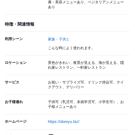
康・美容メニューあり、ベジタリアンメニュー
あり
特徴・関連情報
利用シーン
家族・子供と
こんな時によく使われます。
ロケーション
景色がきれい、夜景が見える、海が見える、隠
れ家レストラン、一軒家レストラン
サービス
お祝い・サプライズ可、ドリンク持込可、テイ
クアウト、デリバリー
お子様連れ
子供可（乳児可、未就学児可、小学生可）、お
子様メニューあり
ホームページ
https://donryu.biz/