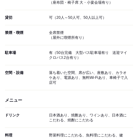
（座布団・椅子席 大・小宴会場有り）
貸切
可（20人～50人可、50人以上可）
禁煙・喫煙
全席禁煙
（屋外に喫煙所有り）
駐車場
有（50台完備 大型バス駐車場有り 送迎マイ
クロバス2台有り）
空間・設備
落ち着いた空間、席が広い、座敷あり、カラオ
ケあり、電源あり、無料Wi-Fiあり、車椅子で入
店可
メニュー
ドリンク
日本酒あり、焼酎あり、ワインあり、日本酒に
こだわる、焼酎にこだわる
料理
野菜料理にこだわる、魚料理にこだわる、健