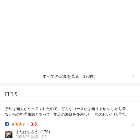
すべての写真を見る（178件）
口コミ
予約は知人がやってくれたので どんなコースかは知りません しかし昔
ながらの料理旅館とあって 地元の海鮮を多用した 気の利いた料理でも
てなしを受けました 女将も気さくな人柄で 温...
3.5
Dinner:
またはちろう
（179）
2023/05 訪問
1回