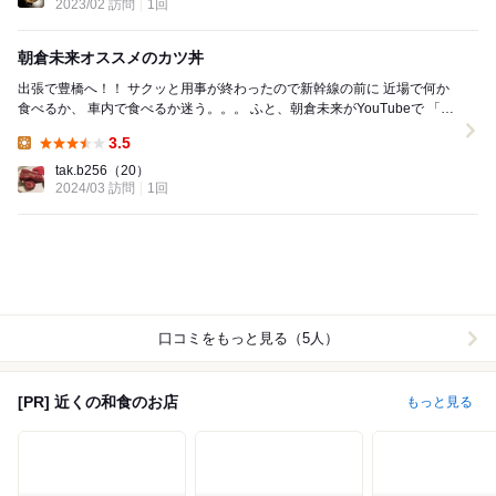
2023/02 訪問
1回
朝倉未来オススメのカツ丼
出張で豊橋へ！！ サクッと用事が終わったので新幹線の前に 近場で何か
食べるか、 車内で食べるか迷う。。。 ふと、朝倉未来がYouTubeで 「豊
橋の『かつさと』のカツ丼が...
3.5
Lunch:
tak.b256
（20）
2024/03 訪問
1回
口コミをもっと見る（5人）
[PR] 近くの和食のお店
もっと見る