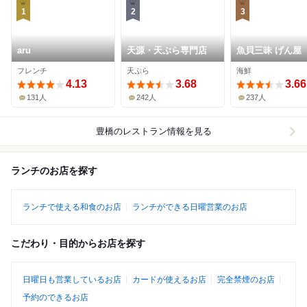
1
2
3
aru
天源・天ぷら専門店
魚貝三昧 げん屋
フレンチ
天ぷら
海鮮
4.13
3.68
3.66
131人
242人
237人
豊橋
のレストラン情報を見る
ランチのお店を探す
ランチで使える和食のお店
ランチができる日曜営業のお店
こだわり・目的からお店を探す
日曜日も営業しているお店
カードが使えるお店
完全禁煙のお店
予約のできるお店