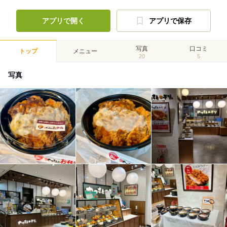
アプリで開く
アプリで保存
写真
口コミ
トップ
メニュー
20
5
写真