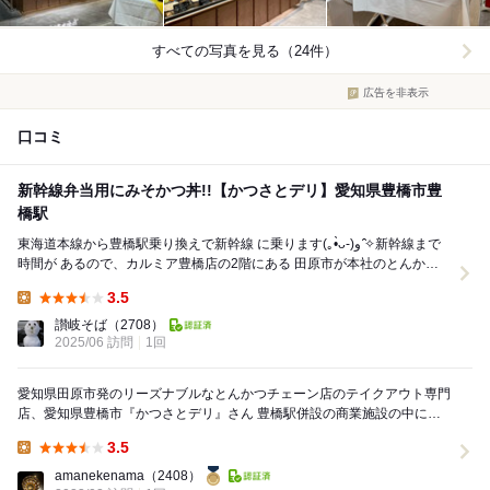
すべての写真を見る（24件）
広告を非表示
口コミ
新幹線弁当用にみそかつ丼!!【かつさとデリ】愛知県豊橋市豊
橋駅
東海道本線から豊橋駅乗り換えで新幹線 に乗ります(｡•̀ᴗ-)و ̑̑✧新幹線まで
時間が あるので、カルミア豊橋店の2階にある 田原市が本社のとんかつ
屋チェーン店の ...
3.5
Lunch:
讃岐そば
（2708）
2025/06 訪問
1回
愛知県田原市発のリーズナブルなとんかつチェーン店のテイクアウト専門
店、愛知県豊橋市『かつさとデリ』さん 豊橋駅併設の商業施設の中にあ
るとんかつを中心にしたテイクアウトのお店で...
3.5
Lunch:
amanekenama
（2408）