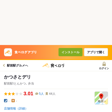
インストール
アプリで開く
駅前駅グルメへ
ログイン
かつさとデリ
駅前駅/とんかつ､ 弁当
3.01
5
人
44
人
-
-
店舗情報（詳細）