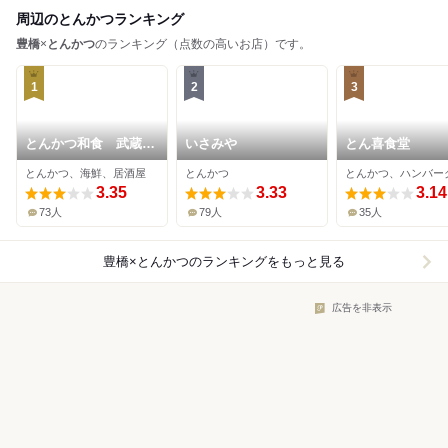
周辺のとんかつランキング
豊橋
×
とんかつ
のランキング（点数の高いお店）です。
1
2
3
とんかつ和食 武蔵総
いさみや
とん喜食堂
本店
とんかつ、海鮮、居酒屋
とんかつ
3.35
3.33
3.14
73人
79人
35人
豊橋×とんかつ
のランキングをもっと見る
広告を非表示