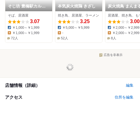
そじ坊 豊橋駅カルミ
本気炭火焼鶏 きざし
炭火焼鳥 まんまる
ア店
橋駅前店
そば、居酒屋
焼き鳥、居酒屋、ラーメン
居酒屋、焼き鳥、も
3.07
3.25
3.00
￥1,000～￥1,999
￥5,000～￥5,999
￥2,000～￥2,999
Dinner:
Dinner:
Dinner:
￥1,000～￥1,999
-
￥2,000～￥2,999
Lunch:
Lunch:
Lunch:
72人
52人
8人
広告を非表示
店舗情報（詳細）
編集
アクセス
住所を編集