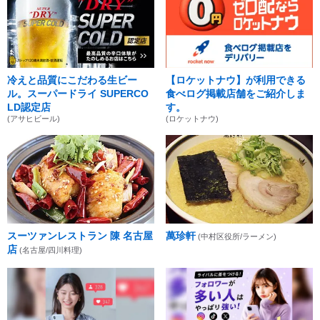
冷えと品質にこだわる生ビー
【ロケットナウ】が利用できる
ル。スーパードライ SUPERCO
食べログ掲載店舗をご紹介しま
LD認定店
す。
(アサヒビール)
(ロケットナウ)
スーツァンレストラン 陳 名古屋
萬珍軒
(中村区役所/ラーメン)
店
(名古屋/四川料理)