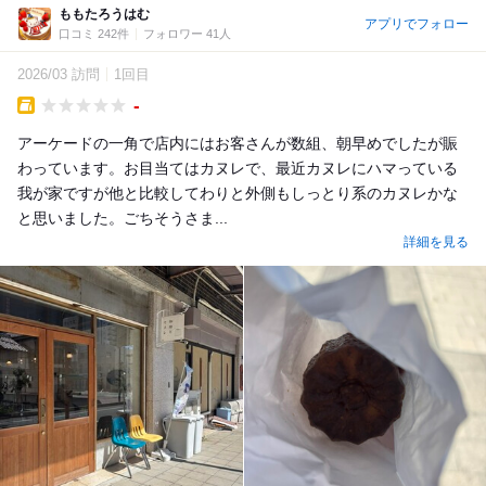
ももたろうはむ
アプリでフォロー
口コミ 242件
フォロワー 41人
2026/03 訪問
1回目
-
Takeout
アーケードの一角で店内にはお客さんが数組、朝早めでしたが賑
わっています。お目当てはカヌレで、最近カヌレにハマっている
我が家ですが他と比較してわりと外側もしっとり系のカヌレかな
と思いました。ごちそうさま...
詳細を見る