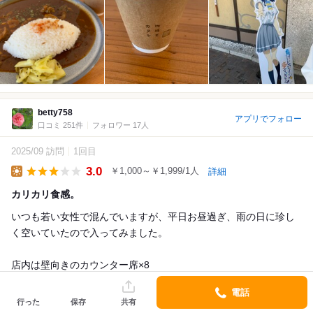
betty758
アプリでフォロー
口コミ 251件
フォロワー 17人
2025/09 訪問
1回目
3.0
￥1,000～￥1,999/1人
詳細
Lunch
カリカリ食感。
いつも若い女性で混んでいますが、平日お昼過ぎ、雨の日に珍し
く空いていたので入ってみました。
店内は壁向きのカウンター席×8
4人がけテーブル席×1
電話
3人がけテーブル席×1
行った
保存
共有