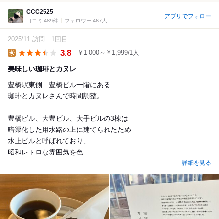
CCC2525
アプリでフォロー
口コミ 489件
フォロワー 467人
2025/11 訪問
1回目
3.8
￥1,000～￥1,999/1人
Lunch
美味しい珈琲とカヌレ
豊橋駅東側 豊橋ビル一階にある
珈琲とカヌレさんで時間調整。
豊橋ビル、大豊ビル、大手ビルの3棟は
暗渠化した用水路の上に建てられたため
水上ビルと呼ばれており、
昭和レトロな雰囲気を色...
詳細を見る