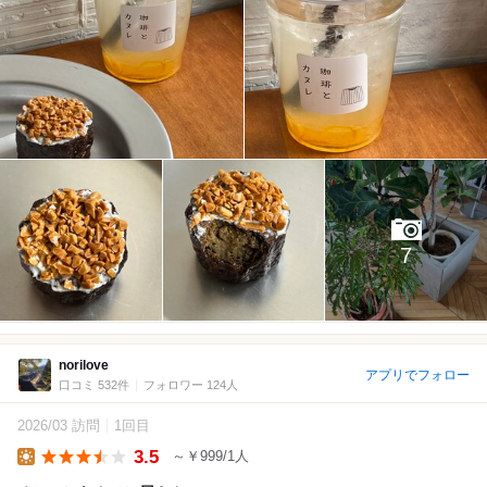
7
norilove
アプリでフォロー
口コミ 532件
フォロワー 124人
2026/03 訪問
1回目
3.5
～￥999/1人
Lunch