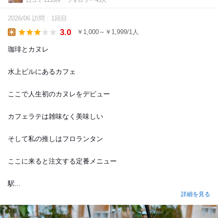
口コミ 1133件
フォロワー 45人
2026/06 訪問
1回目
3.0
￥1,000～￥1,999/1人
Lunch
珈琲とカヌレ
水上ビルにあるカフェ
ここで人生初のカヌレをデビュー
カフェラテは雑味なく美味しい
そして私の推しはフロランタン
ここに来ると注文する定番メニュー
駅...
詳細を見る