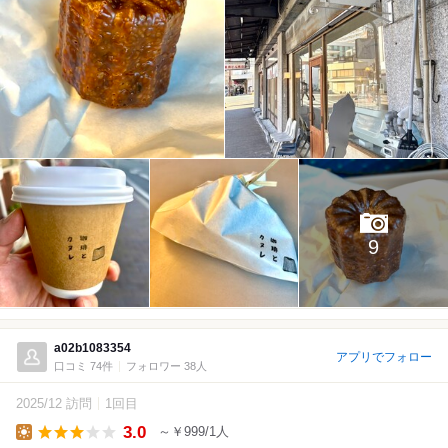
9
a02b1083354
アプリでフォロー
口コミ 74件
フォロワー 38人
2025/12 訪問
1回目
3.0
～￥999/1人
Lunch