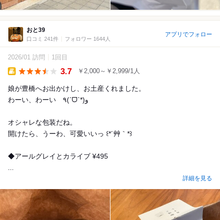
おと39
アプリでフォロー
口コミ 241件
フォロワー 1644人
2026/01 訪問
1回目
3.7
￥2,000～￥2,999/1人
Takeout
娘が豊橋へお出かけし、お土産くれました。
わーい、わーい ٩(ˊᗜˋ*)و
オシャレな包装だね。
開けたら、うーわ、可愛いいっ ꒰*´艸｀*꒱
◆アールグレイとカライブ ¥495
...
詳細を見る