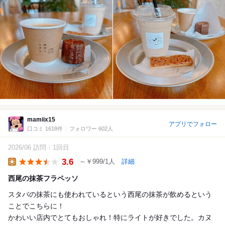
mamiix15
アプリでフォロー
口コミ 1618件
フォロワー 602人
2026/06 訪問
1回目
3.6
～￥999/1人
詳細
Lunch
西尾の抹茶フラペッソ
スタバの抹茶にも使われているという西尾の抹茶が飲めるという
ことでこちらに！
かわいい店内でとてもおしゃれ！特にライトが好きでした。カヌ