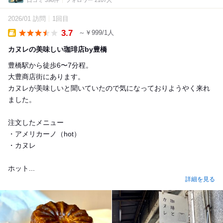
口コミ 398件
フォロワー 2107人
2026/01 訪問
1回目
3.7
～￥999/1人
Takeout
カヌレの美味しい珈琲店by豊橋
豊橋駅から徒歩6〜7分程。
大豊商店街にあります。
カヌレが美味しいと聞いていたので気になっておりようやく来れ
ました。
注文したメニュー
・アメリカーノ（hot）
・カヌレ
ホット...
詳細を見る