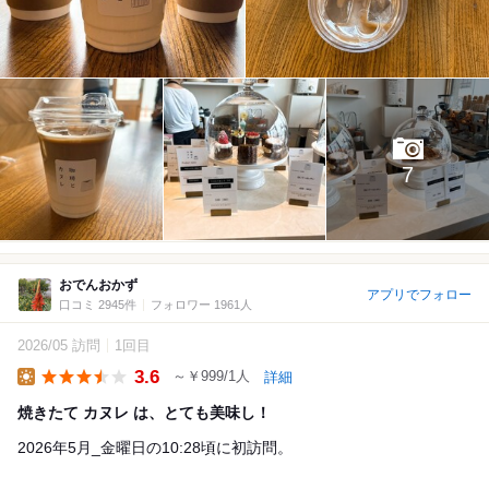
7
おでんおかず
アプリでフォロー
口コミ 2945件
フォロワー 1961人
2026/05 訪問
1回目
3.6
～￥999/1人
詳細
Lunch
焼きたて カヌレ は、とても美味し！
2026年5月_金曜日の10:28頃に初訪問。