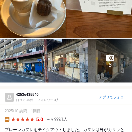
6
4253e435540
アプリでフォロー
口コミ 46件
フォロワー 4人
2025/10 訪問
1回目
5.0
～￥999/1人
Lunch
プレーンカヌレをテイクアウトしました。カヌレは外がカリッと