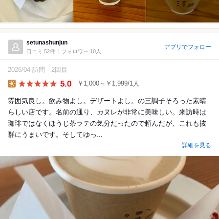
setunashunjun
アプリでフォロー
口コミ 52件
フォロワー 10人
2026/04 訪問
2回目
5.0
￥1,000～￥1,999/1人
Lunch
雰囲気良し。飲み物よし。デザートよし。の三調子そろった素晴
らしい店です。名前の通り、カヌレが非常に美味しい。来訪時は
珈琲ではなくほうじ茶ラテの気分だったので頼んだが、これも抜
群にうまいです。そしてゆっ...
詳細を見る