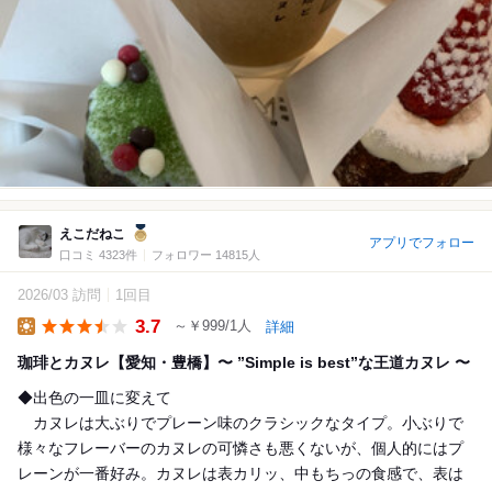
えこだねこ
アプリでフォロー
口コミ 4323件
フォロワー 14815人
2026/03 訪問
1回目
3.7
～￥999/1人
詳細
Lunch
珈琲とカヌレ【愛知・豊橋】〜 ”Simple is best”な王道カヌレ 〜
◆出色の一皿に変えて
カヌレは大ぶりでプレーン味のクラシックなタイプ。小ぶりで
様々なフレーバーのカヌレの可憐さも悪くないが、個人的にはプ
レーンが一番好み。カヌレは表カリッ、中もちっの食感で、表は