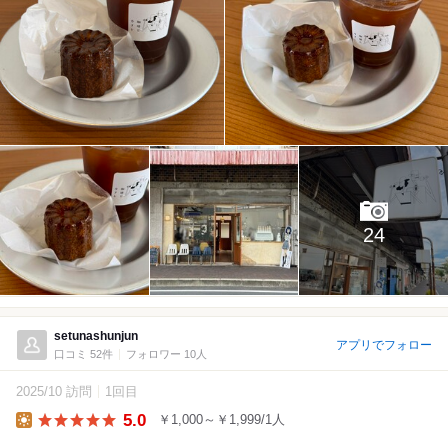
24
setunashunjun
アプリでフォロー
口コミ 52件
フォロワー 10人
2025/10 訪問
1回目
5.0
￥1,000～￥1,999/1人
Lunch