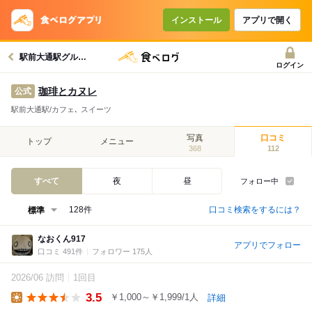
インストール
アプリで開く
駅前大通駅グルメへ
ログイン
珈琲とカヌレ
公式
駅前大通駅/カフェ､ スイーツ
写真
口コミ
トップ
メニュー
368
112
すべて
夜
昼
フォロー中
口コミ検索をするには？
128件
なおくん917
アプリでフォロー
口コミ 491件
フォロワー 175人
2026/06 訪問
1回目
3.5
￥1,000～￥1,999/1人
詳細
Lunch