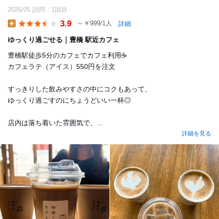
2026/05 訪問
1回目
3.9
～￥999/1人
詳細
Lunch
ゆっくり過ごせる｜豊橋 駅近カフェ
豊橋駅徒歩5分のカフェでカフェ利用☕️
カフェラテ（アイス）550円を注文
すっきりした飲みやすさの中にコクもあって、
ゆっくり過ごすのにちょうどいい一杯◎
店内は落ち着いた雰囲気で、...
詳細を見る