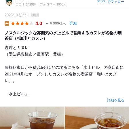
アプリでフォロー
口コミ 2429件
フォロワー 1950人
2025/10 訪問
1回目
4.0
～￥999/1人
詳細
Lunch
ノスタルジックな雰囲気の水上ビルで営業するカヌレが名物の喫
茶店（#珈琲とカヌレ）
珈琲とカヌレ
（愛知県豊橋市／最寄駅：豊橋）
豊橋駅東口から徒歩5分ほどの場所にある「水上ビル」の商店街に
2021年4月にオープンしたカヌレが名物の喫茶店「珈琲とカヌ
レ」。
「水上ビル」...
詳細を見る