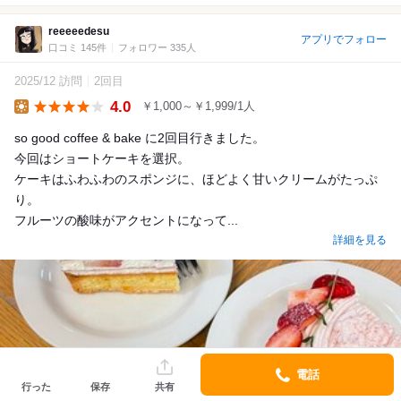
reeeeedesu
アプリでフォロー
口コミ 145件
フォロワー 335人
2025/12 訪問
2回目
4.0
￥1,000～￥1,999/1人
Lunch
so good coffee & bake に2回目行きました。
今回はショートケーキを選択。
ケーキはふわふわのスポンジに、ほどよく甘いクリームがたっぷ
り。
フルーツの酸味がアクセントになって...
詳細を見る
電話
行った
保存
共有