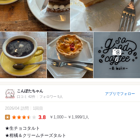
6
こんぽたちゃん
アプリでフォロー
口コミ 42件
フォロワー 5人
2026/04 訪問
1回目
3.8
￥1,000～￥1,999/1人
Lunch
★生チョコタルト
★柑橘＆クリームチーズタルト