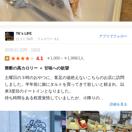
TK's LIFE
アプリでフォロー
口コミ 56件
フォロワー 4人
2025/12 訪問
1回目
4.1
￥1,000～￥1,999/1人
Lunch
禁断の高カロリー ＜ 甘味への欲望
土曜日の３時のおやつに、客足の途絶えないこちらのお店に訪問
しました。半年前に娘にタルトを買ってきて欲しいと頼まれ、以
来3度目のイートインとなりました。
待ち時間をある程度覚悟していましたが、小降りの...
詳細を見る