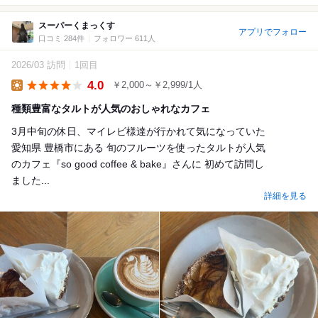
スーパーくまっくす
アプリでフォロー
口コミ 284件
フォロワー 611人
2026/03 訪問
1回目
4.0
￥2,000～￥2,999/1人
Lunch
種類豊富なタルトが人気のおしゃれなカフェ
3月中旬の休日、マイレビ様達が行かれて気になっていた
愛知県 豊橋市にある 旬のフルーツを使ったタルトが人気
のカフェ『so good coffee & bake』さんに 初めて訪問し
ました...
詳細を見る