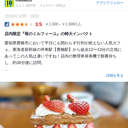
mikawa10
アプリでフォロー
口コミ 1827件
フォロワー 1603人
2026/02 訪問
1回目
3.5
￥1,000～￥1,999/1人
Dinner
店内限定『苺のミルフィーユ』の特大インパクト
愛知県豊橋市において平日にも関わらず行列が絶えない人気カフ
ェ。東海道新幹線の停車駅【豊橋駅】から徒歩12〜13分の立地に
あってこの人気は凄いですね！店内の整理券発券機で順番待ち
し、約30分後に訪問。
...
詳細を見る