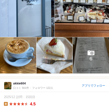
6
akkie604
アプリでフォロー
口コミ 561件
フォロワー 122人
2025/12 訪問
15回目
4.5
Lunch