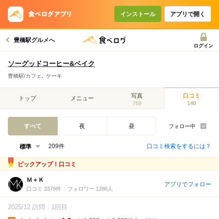
インストール
アプリで開く
豊橋駅グルメへ
ログイン
ソーグッドコーヒー&ベイク
豊橋駅/カフェ､ ケーキ
写真
口コミ
トップ
メニュー
769
140
すべて
夜
昼
フォロー中
口コミ検索をするには？
209件
ピックアップ！口コミ
Ｍ＋Ｋ
アプリでフォロー
口コミ 3379件
フォロワー 1286人
2025/12 訪問
1回目