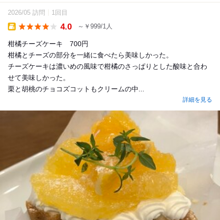
2026/05 訪問
1回目
4.0
～￥999/1人
Takeout
柑橘チーズケーキ 700円
柑橘とチーズの部分を一緒に食べたら美味しかった。
チーズケーキは濃いめの風味で柑橘のさっぱりとした酸味と合わ
せて美味しかった。
栗と胡桃のチョコズコットもクリームの中...
詳細を見る