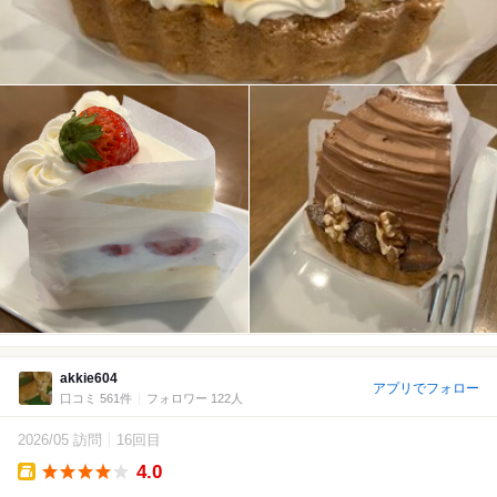
akkie604
アプリでフォロー
口コミ 561件
フォロワー 122人
2026/05 訪問
16回目
4.0
Takeout