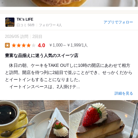
TK's LIFE
アプリでフォロー
口コミ 56件
フォロワー 4人
2026/05 訪問
2回目
4.0
￥1,000～￥1,999/1人
Lunch
豊富な品揃えに迷う人気のスイーツ店
休日の朝、ケーキをTAKE OUTしに10時の開店にあわせて相方
と訪問。開店を待つ列に2組目で並ぶことができ、せっかくだから
とイートインもすることになりました。
イートインスペースは、2人掛けテ...
詳細を見る