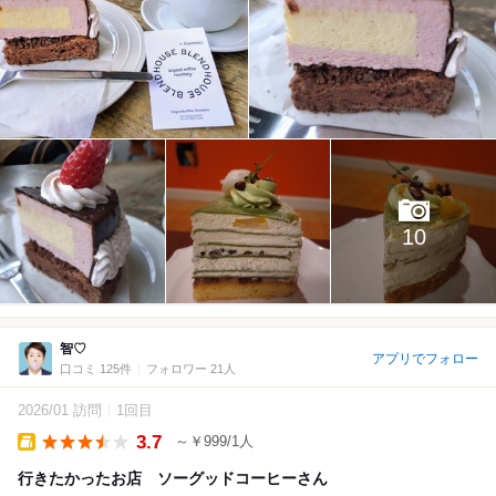
10
智♡
アプリでフォロー
口コミ 125件
フォロワー 21人
2026/01 訪問
1回目
3.7
～￥999/1人
Takeout
行きたかったお店 ソーグッドコーヒーさん