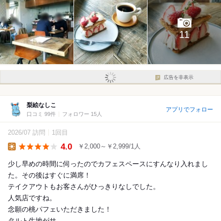
11
広告を非表示
梨絵なしこ
アプリでフォロー
口コミ 99件
フォロワー 15人
2026/07 訪問
1回目
4.0
￥2,000～￥2,999/1人
Lunch
少し早めの時間に伺ったのでカフェスペースにすんなり入れまし
た。その後はすぐに満席！
テイクアウトもお客さんがひっきりなしでした。
人気店ですね。
念願の桃パフェいただきました！
タルト生地がサ...