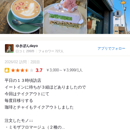
ゆきぽんdayo
アプリでフォロー
口コミ 299件
フォロワー 727人
2026/02 訪問
2回目
3.7
￥3,000～￥3,999/1人
Takeout
平日の１３時頃訪店
イートインに待ちが３組ほどありましたので
今回はテイクアウトにて
毎度目移りする
珈琲とチャイもテイクアウトしました
注文したモノ↓↓
・ミモザフロマージュ（２種の...