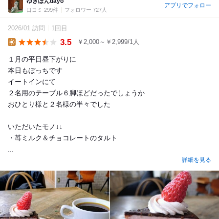
ゆきぽんdayo
アプリでフォロー
口コミ 299件
フォロワー 727人
2026/01 訪問
1回目
3.5
￥2,000～￥2,999/1人
Lunch
１月の平日昼下がりに
本日もぼっちです
イートインにて
２名用のテーブル６脚ほどだったでしょうか
おひとり様と２名様の半々でした
いただいたモノ↓↓
・苺ミルク＆チョコレートのタルト
...
詳細を見る