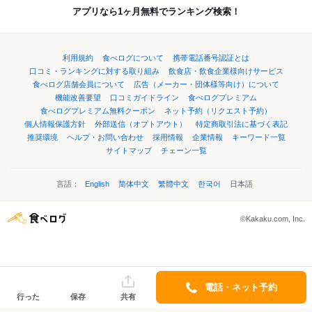
アプリなら1ヶ月無料でランキング検索！
利用規約
食べログについて
携帯電話番号認証とは
口コミ・ランキングに対する取り組み
飲食店・飲食企業様向けサービス
食べログ店舗会員について
広告（メーカー・団体様等向け）について
機能改善要望
口コミガイドライン
食べログプレミアム
食べログプレミアム無料クーポン
ネット予約（リクエスト予約）
個人情報保護方針
外部送信（オプトアウト）
特定商取引法に基づく表記
推奨環境
ヘルプ・お問い合わせ
採用情報
企業情報
キーワード一覧
サイトマップ
チェーン一覧
言語：
English
简体中文
繁體中文
한국어
日本語
©Kakaku.com, Inc.
電話・ネット予約
行った
保存
共有