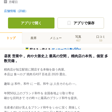
月曜日
店舗情報（詳細）
アプリで開く
アプリで保存
写真
口コミ
トップ
座席
メニュー
467
59
50
貯まる・使える
ディナーで人数×
pt
昼夜 営業中 。肉や大善史上 最高の空間 。精肉店の本気 。個室 多
数完備 。
精肉店が知立駅前に開店する本物を扱う肉屋。
本店は 食べログ 焼肉 EAST 百名店 2020 選出。
趣味 は 和牛。和牛 に 一筋。和牛 は 人生そのもの ―。
年間50以上のブランド和牛を 全国各地より取り寄せ
確かな目利きで その時々に最高のブランド和牛を提供。
生産者の顔が見えるブランド和牛を いかに安く 美味しく