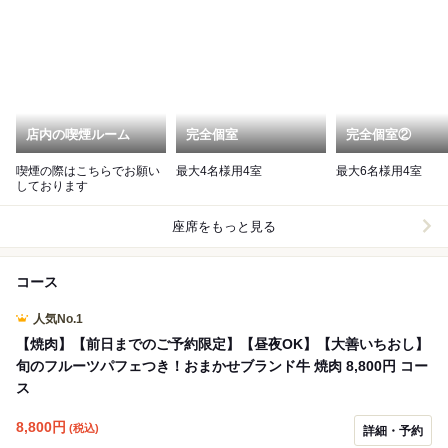
店内の喫煙ルーム
完全個室
完全個室②
喫煙の際はこちらでお願い
最大4名様用4室
最大6名様用4室
しております
座席をもっと見る
コース
人気No.1
【焼肉】【前日までのご予約限定】【昼夜OK】【大善いちおし】
旬のフルーツパフェつき！おまかせブランド牛 焼肉 8,800円 コー
ス
8,800
円
(税込)
詳細・予約