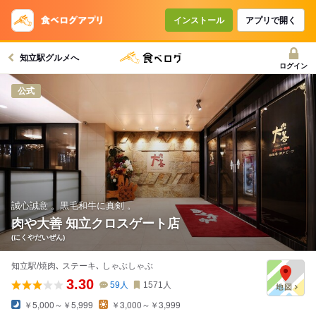
インストール
アプリで開く
知立駅グルメへ
ログイン
公式
誠心誠意 。黒毛和牛に真剣 。
肉や大善 知立クロスゲート店
(にくやだいぜん)
知立駅/焼肉､ ステーキ､ しゃぶしゃぶ
3.30
59
人
1571
人
￥5,000～￥5,999
￥3,000～￥3,999