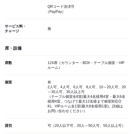
QRコード決済可
（PayPay）
サービス料・
無
チャージ
席・設備
席数
124席（カウンター・BOX・テーブル個室・VIP
ルーム）
個室
有
2人可、4人可、6人可、8人可、10～20人可、20
～30人可、30人以上可
（テーブル個室全8室(最大4名様用4室・最大6名
様用4室。つなげて最大12名様まで個室対応O
K)。VIPルーム全1室(最大8名様用1室)。詳細は
お問い合わせください）
貸切
可（20人以下可、20人～50人可、50人以上可）