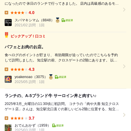
になったので 休日のランチで行ってきました。 店内は高級感のあるモダ
ンな雰囲気。 予約なしでしたが、個室に案内されました。 早速、スペシ
4.0
ャルランチメニューの中から 3,000円の焼肉ランチを注文。 ◆料理長お
Lunch:
まかせブランド牛盛り合わせ ◇エビスマイスター（680円） リブロー
スパマキシマム
（8848）
ス、カル...
2021/02 訪問
1回
ピックアップ！口コミ
パフェとお肉のお店。
食べログのポイントが貯まり、 有効期限が迫っていたのでこちらを予約
して訪問しました。 知立駅の前、クロスゲートの2階にあります。 以前
はもう1店ありましたが、今はココだけ。 精肉店の方はありますけどね。
4.3
予約したのは 「旬のフルーツパフェ付 おまかせブランド牛焼肉コース」
Lunch:
8800...
yoakenoao
（3075）
2025/05 訪問
1回
ランチの、A-5ブランド牛 サーロイン丼と肉すい♪
2025年3月_火曜日の11:30頃に初訪問。 コチラの「肉や大善 知立クロス
ゲート店」さんは、知立駅北口直ぐの新しいビル2階に位置する、知立で
は有名な焼肉店。ランチ営業して...
3.7
Lunch:
おでんおかず
（1959）
2025/03 訪問
1回