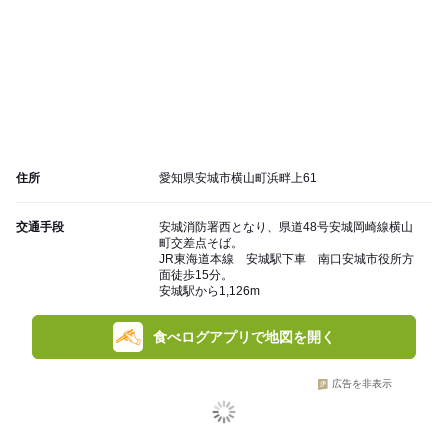
住所
愛知県安城市横山町浜畔上61
交通手段
安城消防署西となり、県道48号安城岡崎線横山
町交差点そば。
JR東海道本線 安城駅下車 南口安城市役所方
面徒歩15分。
安城駅から1,126m
食べログアプリで地図を開く
広告を非表示