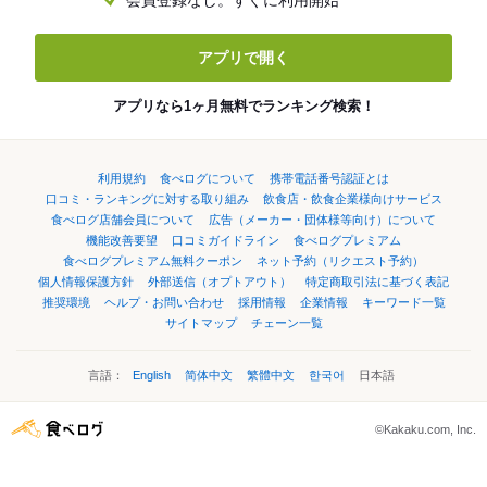
会員登録なし。すぐに利用開始
アプリで開く
アプリなら1ヶ月無料でランキング検索！
利用規約
食べログについて
携帯電話番号認証とは
口コミ・ランキングに対する取り組み
飲食店・飲食企業様向けサービス
食べログ店舗会員について
広告（メーカー・団体様等向け）について
機能改善要望
口コミガイドライン
食べログプレミアム
食べログプレミアム無料クーポン
ネット予約（リクエスト予約）
個人情報保護方針
外部送信（オプトアウト）
特定商取引法に基づく表記
推奨環境
ヘルプ・お問い合わせ
採用情報
企業情報
キーワード一覧
サイトマップ
チェーン一覧
言語：
English
简体中文
繁體中文
한국어
日本語
©Kakaku.com, Inc.