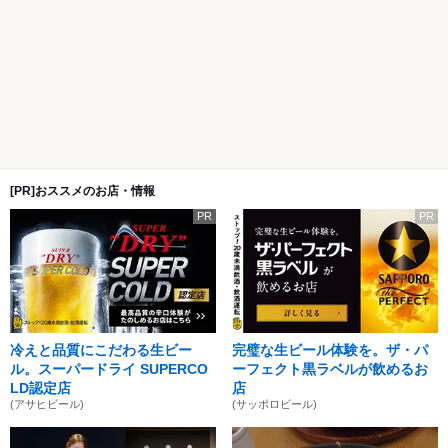
[PR]おススメのお店・情報
PR
PR
冷えと品質にこだわる生ビー
完璧な生ビール体験を。ザ・パ
ル。スーパードライ SUPERCO
ーフェクト黒ラベルが飲めるお
LD認定店
店
(アサヒビール)
(サッポロビール)