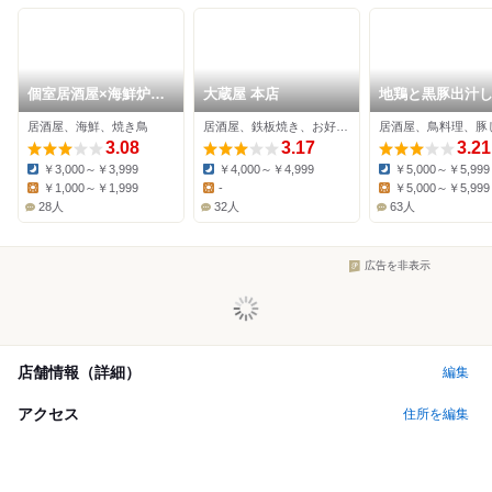
個室居酒屋×海鮮炉端
大蔵屋 本店
地鶏と黒豚出汁
焼き 喰海 刈谷駅前店
しゃぶ 個室居酒屋
居酒屋、海鮮、焼き鳥
居酒屋、鉄板焼き、お好み焼き
居酒屋、鳥料理、豚
凛 刈谷本店
3.08
3.17
3.21
￥3,000～￥3,999
￥4,000～￥4,999
￥5,000～￥5,999
Dinner:
Dinner:
Dinner:
￥1,000～￥1,999
-
￥5,000～￥5,999
Lunch:
Lunch:
Lunch:
28人
32人
63人
広告を非表示
店舗情報（詳細）
編集
アクセス
住所を編集