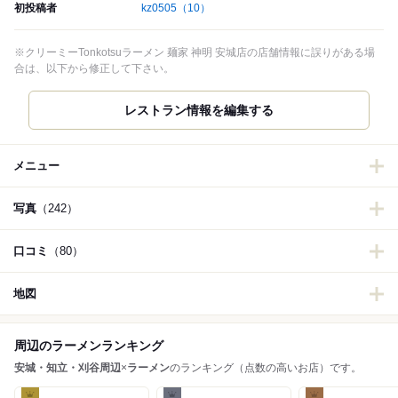
初投稿者
kz0505
（10）
※クリーミーTonkotsuラーメン 麺家 神明 安城店の店舗情報に誤りがある場
合は、以下から修正して下さい。
レストラン情報を編集する
メニュー
写真
（242）
口コミ
（80）
地図
周辺のラーメンランキング
安城・知立・刈谷周辺
×
ラーメン
のランキング（点数の高いお店）です。