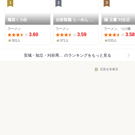
1
2
3
麺屋くろ松
自家製麺 ら～めん か
麺 玉響 刈谷店
り屋
ラーメン
ラーメン
ラーメン、つけ麺
3.60
3.59
3.58
301人
371人
533人
安城・知立・刈谷周辺×ラーメン
のランキングをもっと見る
広告を非表示