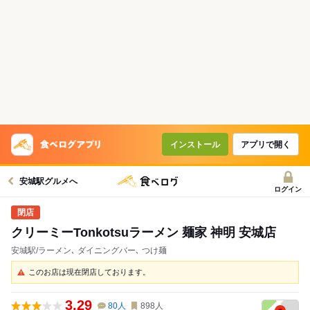
インストール
アプリで開く
安城駅グルメへ
ログイン
クリーミーTonkotsuラーメン 麺家 神明 安城店
安城駅/ラーメン､ ダイニングバー､ つけ麺
このお店は現在閉店しております。
3.29
80
人
898
人