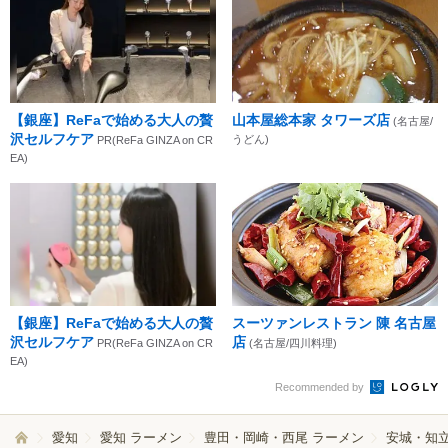
【銀座】ReFaで始める大人の贅
山本屋総本家 タワーズ店
(名古屋/
沢セルフケア
うどん)
PR(ReFa GINZA on CR
EA)
【銀座】ReFaで始める大人の贅
スーツァンレストラン 陳 名古屋
沢セルフケア
店
PR(ReFa GINZA on CR
(名古屋/四川料理)
EA)
Recommended by
愛知
愛知 ラーメン
豊田・岡崎・西尾 ラーメン
安城・知立