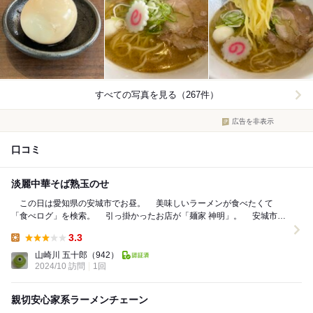
すべての写真を見る（267件）
広告を非表示
口コミ
淡麗中華そば熟玉のせ
この日は愛知県の安城市でお昼。 美味しいラーメンが食べたくて
「食べログ」を検索。 引っ掛かったお店が「麺家 神明」。 安城市横
山町に有るラーメン専門店です。 ...
3.3
Lunch:
山崎川 五十郎
（942）
2024/10 訪問
1回
親切安心家系ラーメンチェーン