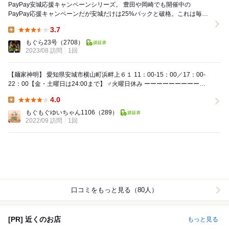
PayPay安城応援キャンペーンシリーズ。 豊田や岡崎でも開催中の
PayPay応援キャンペーンだが安城だけは25%バックと破格。これは毎日
安城でランチするしかないよね。 ...
3.7
Lunch:
もぐら23号
（2708）
2023/08 訪問
1回
【麺家神明】 愛知県安城市横山町浜畔上６１ 11：00-15：00／17：00-
22：00【金・土曜日は24:00まで】 ‍♂️火曜日休み ーーーーーーーーーー
ーーーー...
4.0
Lunch:
もぐもぐゆいちゃん1106
（289）
2022/09 訪問
1回
口コミをもっと見る（80人）
[PR] 近くのお店
もっと見る