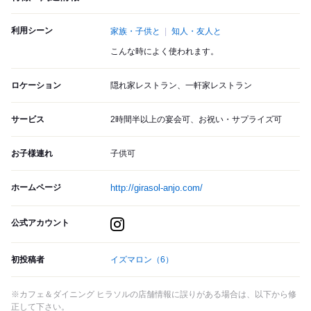
利用シーン
家族・子供と
知人・友人と
こんな時によく使われます。
ロケーション
隠れ家レストラン、一軒家レストラン
サービス
2時間半以上の宴会可、お祝い・サプライズ可
お子様連れ
子供可
ホームページ
http://girasol-anjo.com/
公式アカウント
初投稿者
イズマロン
（6）
※カフェ＆ダイニング ヒラソルの店舗情報に誤りがある場合は、以下から修
正して下さい。