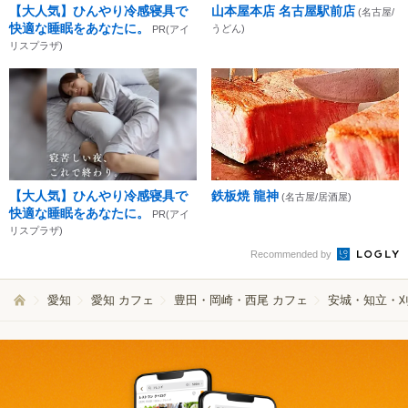
【大人気】ひんやり冷感寝具で
山本屋本店 名古屋駅前店
(名古屋/
快適な睡眠をあなたに。
うどん)
PR(アイ
リスプラザ)
【大人気】ひんやり冷感寝具で
鉄板焼 龍神
(名古屋/居酒屋)
快適な睡眠をあなたに。
PR(アイ
リスプラザ)
Recommended by
愛知
愛知 カフェ
豊田・岡崎・西尾 カフェ
安城・知立・刈