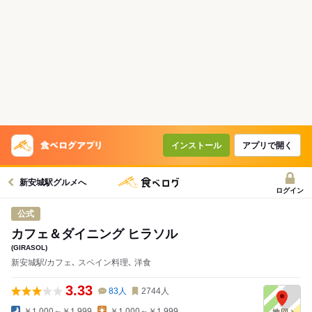
インストール
アプリで開く
新安城駅グルメへ
ログイン
公式
カフェ＆ダイニング ヒラソル
(GIRASOL)
新安城駅/カフェ､ スペイン料理､ 洋食
3.33
83
人
2744
人
￥1,000～￥1,999
￥1,000～￥1,999