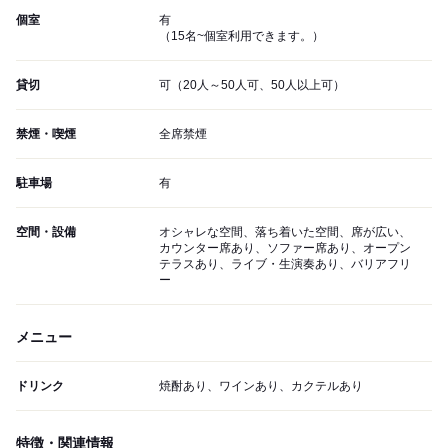
個室
有
（15名~個室利用できます。）
貸切
可（20人～50人可、50人以上可）
禁煙・喫煙
全席禁煙
駐車場
有
空間・設備
オシャレな空間、落ち着いた空間、席が広い、
カウンター席あり、ソファー席あり、オープン
テラスあり、ライブ・生演奏あり、バリアフリ
ー
メニュー
ドリンク
焼酎あり、ワインあり、カクテルあり
特徴・関連情報