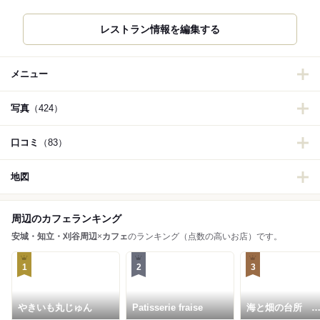
レストラン情報を編集する
メニュー
写真
（424）
口コミ
（83）
地図
周辺のカフェランキング
安城・知立・刈谷周辺
×
カフェ
のランキング（点数の高いお店）です。
1
2
3
やきいも丸じゅん
Patisserie fraise
海と畑の台所
Cocopelli Shrim