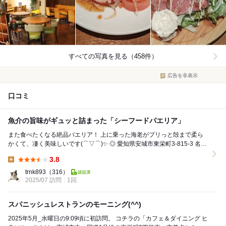
すべての写真を見る（458件）
広告を非表示
口コミ
魚介の旨味がギュッと詰まった「シーフードパエリア」
また食べたくなる絶品パエリア！ 上に乗った海老がプリっと殻まで柔ら
かくて、凄く美味しいです(⌒▽⌒)✨️ ◎ 愛知県安城市東栄町3-815-3 名鉄
新安城駅より徒歩10...
3.8
Lunch:
trnk893
（316）
2025/07 訪問
1回
スパニッシュレストランのモーニング(^^)
2025年5月_水曜日の9:09頃に初訪問。 コチラの「カフェ＆ダイニング ヒ