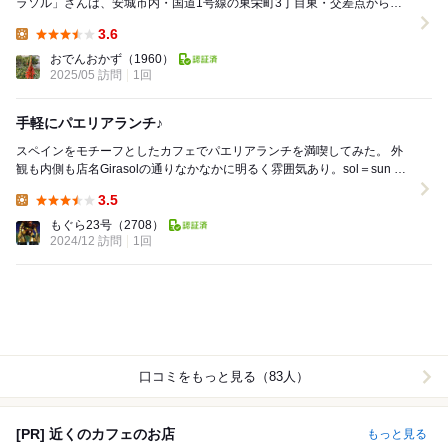
ラソル」さんは、安城市内・国道1号線の東栄町3丁目東・交差点から、
少し北に入ったところに位置する...
3.6
Lunch:
おでんおかず
（1960）
2025/05 訪問
1回
手軽にパエリアランチ♪
スペインをモチーフとしたカフェでパエリアランチを満喫してみた。 外
観も内側も店名Girasolの通りなかなかに明るく雰囲気あり。sol＝sun は
誰でも知ってるけどgiraの...
3.5
Lunch:
もぐら23号
（2708）
2024/12 訪問
1回
口コミをもっと見る（83人）
[PR] 近くのカフェのお店
もっと見る