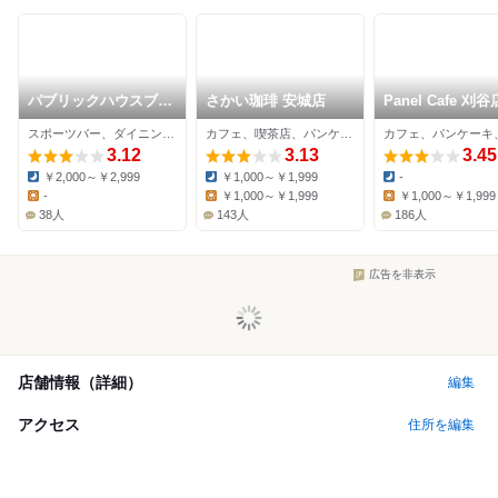
パブリックハウスブー
さかい珈琲 安城店
Panel Cafe 刈谷
ビーズ 刈谷店
スポーツバー、ダイニングバー、カフェ
カフェ、喫茶店、パンケーキ
3.12
3.13
3.45
￥2,000～￥2,999
￥1,000～￥1,999
-
Dinner:
Dinner:
Dinner:
-
￥1,000～￥1,999
￥1,000～￥1,999
Lunch:
Lunch:
Lunch:
38人
143人
186人
広告を非表示
店舗情報（詳細）
編集
アクセス
住所を編集