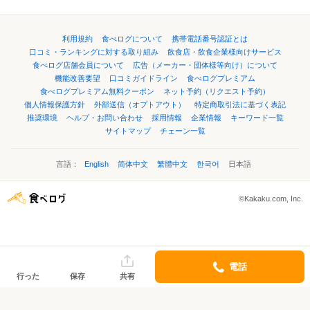
利用規約
食べログについて
携帯電話番号認証とは
口コミ・ランキングに対する取り組み
飲食店・飲食企業様向けサービス
食べログ店舗会員について
広告（メーカー・団体様等向け）について
機能改善要望
口コミガイドライン
食べログプレミアム
食べログプレミアム無料クーポン
ネット予約（リクエスト予約）
個人情報保護方針
外部送信（オプトアウト）
特定商取引法に基づく表記
推奨環境
ヘルプ・お問い合わせ
採用情報
企業情報
キーワード一覧
サイトマップ
チェーン一覧
言語：
English
简体中文
繁體中文
한국어
日本語
©Kakaku.com, Inc.
電話
行った
保存
共有