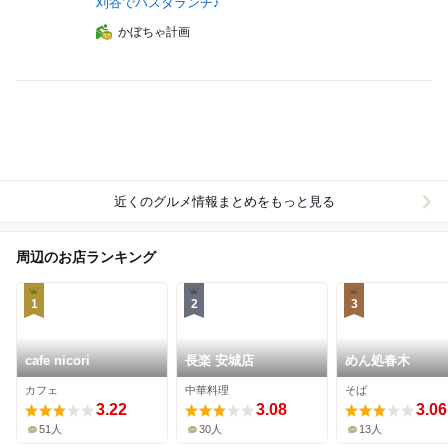
刈谷でパスタランチ♪
かぼちゃ計画
近くのグルメ情報まとめをもっと見る
周辺のお店ランキング
1
2
3
cafe nicori
長楽 安城店
めん処春木
カフェ
中華料理
そば
3.22
3.08
3.06
51人
30人
13人