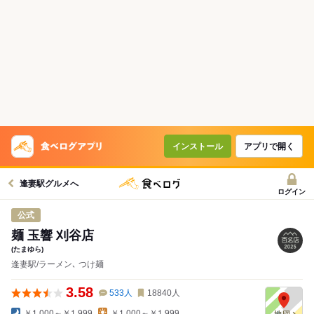
インストール
アプリで開く
逢妻駅グルメへ
ログイン
公式
麺 玉響 刈谷店
(たまゆら)
逢妻駅/ラーメン､ つけ麺
3.58
533
人
18840
人
￥1,000～￥1,999
￥1,000～￥1,999