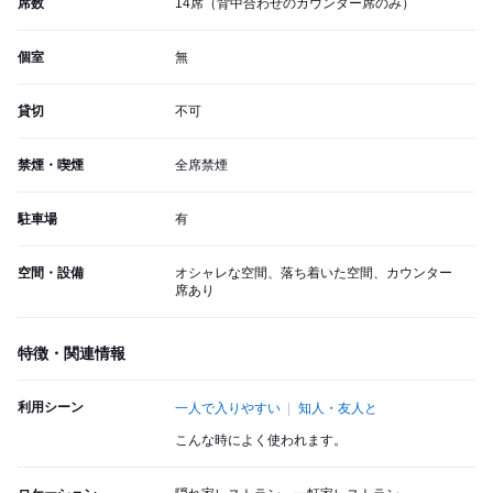
席数
14席（背中合わせのカウンター席のみ）
個室
無
貸切
不可
禁煙・喫煙
全席禁煙
駐車場
有
空間・設備
オシャレな空間、落ち着いた空間、カウンター
席あり
特徴・関連情報
利用シーン
一人で入りやすい
知人・友人と
こんな時によく使われます。