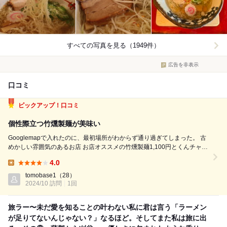
すべての写真を見る（1949件）
広告を非表示
口コミ
ピックアップ！口コミ
個性際立つ竹燻製麺が美味い
Googlemapで入れたのに、最初場所がわからず通り過ぎてしまった。 古
めかしい雰囲気のあるお店 お店オススメの竹燻製麺1,100円とくんチャ漬
け（梅）350円(ランチタイムのみ、普段は600円)を注文 待つこと数分で
4.0
提供 ラーメンは手作り感のある器で提供 スープも麺も透き通っていて綺
Lunch:
麗...
tomobase1
（28）
2024/10 訪問
1回
旅ラー〜未だ愛を知ることの叶わない私に君は言う「ラーメン
が足りてないんじゃない？」なるほど。そしてまた私は旅に出