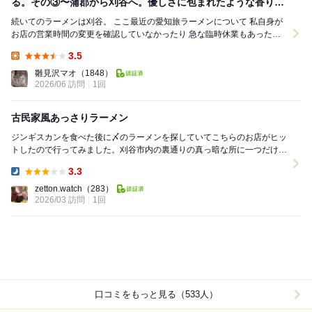
る。その③〜蒲郡から刈谷へ。優しさに包まれたような香りの
１杯とは。
続いてのラーメンは刈谷。 ここ最近の愛知旅ラーメンについて 私自身が
お店の営業時間の変更を確認していなかったり 急な臨時休業もあったり
で 見えないところでは結構な予定変...
3.5
Lunch:
雛見沢マオ
（1848）
2026/06 訪問
1回
古民家風あっさりラーメン
ジンギスカンを食べた後に〆のラーメンを探していてこちらのお店がヒッ
トしたので行ってみました。刈谷市内の裏通りの真っ暗な所に一つだけ小
さな灯りが目印です。こんな所に一軒家？の様なラー...
3.3
Dinner:
zetton.watch
（283）
2026/03 訪問
1回
口コミをもっと見る（533人）