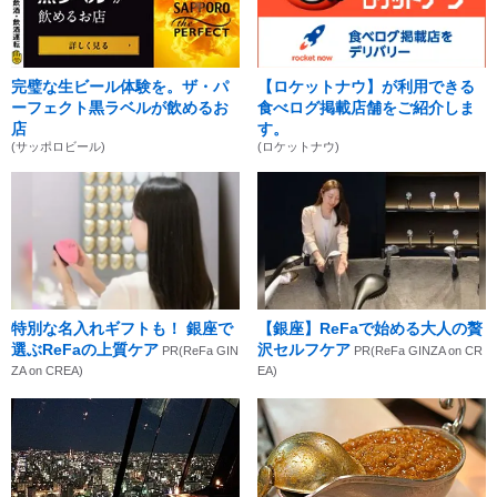
完璧な生ビール体験を。ザ・パ
【ロケットナウ】が利用できる
ーフェクト黒ラベルが飲めるお
食べログ掲載店舗をご紹介しま
店
す。
(サッポロビール)
(ロケットナウ)
特別な名入れギフトも！ 銀座で
【銀座】ReFaで始める大人の贅
選ぶReFaの上質ケア
沢セルフケア
PR(ReFa GIN
PR(ReFa GINZA on CR
ZA on CREA)
EA)