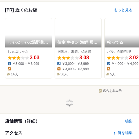
[PR] 近くのお店
もっと見る
しゃぶしゃぶ温野菜
個室 牛タン 海鮮 居酒
松ってる
東刈谷店
屋 飲み放題 東北商店
しゃぶしゃぶ
居酒屋、海鮮、焼き鳥
バル、創作料理
知立駅前店
3.03
3.08
3.02
￥3,000～￥3,999
￥3,000～￥3,999
￥4,000～￥4,999
Dinner:
Dinner:
Dinner:
-
￥3,000～￥3,999
-
Lunch:
Lunch:
Lunch:
14人
30人
5人
広告を非表示
店舗情報（詳細）
編集
アクセス
住所を編集