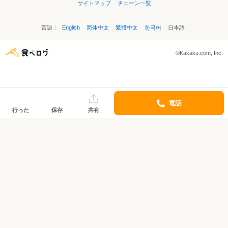
サイトマップ
チェーン一覧
言語：
English
简体中文
繁體中文
한국어
日本語
©Kakaku.com, Inc.
電話
行った
保存
共有