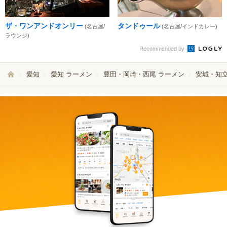
ザ・ワンアンドオンリー
タンドゥール
(名古屋/
(名古屋/インドカレー)
ラウンジ)
Recommended by
愛知
愛知 ラーメン
豊田・岡崎・西尾 ラーメン
安城・知立