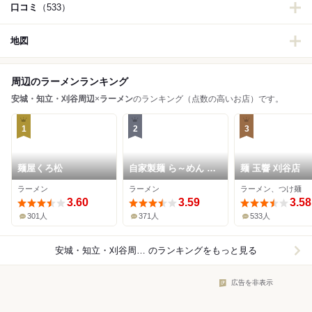
口コミ
（533）
地図
周辺のラーメンランキング
安城・知立・刈谷周辺
×
ラーメン
のランキング（点数の高いお店）です。
1
2
3
麺屋くろ松
自家製麺 ら～めん か
麺 玉響 刈谷店
り屋
ラーメン
ラーメン
ラーメン、つけ麺
3.60
3.59
3.58
301人
371人
533人
安城・知立・刈谷周辺×ラーメン
のランキングをもっと見る
広告を非表示