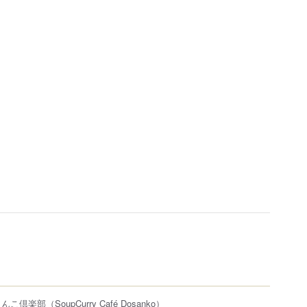
さんこ倶楽部
（SoupCurry Café Dosanko）