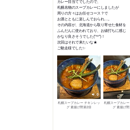
カレー目当てでしたので、
札幌名物のスープカレーにしましたが
周りの方々はお任せコース？で
お酒とともに楽しんでおられ…。
その内容が、北海道から取り寄せた食材を
ふんだんに使われており、お値打ちに感じ
かなり良さそうでした(*^^*)！
次回はそれで来たいな★
ご馳走様でした✨️
0
札幌スープカレー チキンレッ
札幌スープカレー
グ 素揚げ野菜2倍
グ 素揚げ野