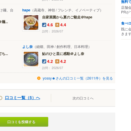
無料
店舗
つけ麺、台
hape
（高蔵寺、神領 / フレンチ、イノベーティブ）
PRが
自家菜園から夏のご馳走＠hape
...
食べ
4.6
4.4
既に
訪問： 2026/07
きま
よし奈
（細畑、田神 / 創作料理、日本料理）
...
鮎のひと皿に感動＠よし奈
4.2
4.2
訪問： 2026/07
yossy☻さんの口コミ一覧（2611件）を見る
口コミ一覧（5）へ
次の口コミへ
口コミを投稿する