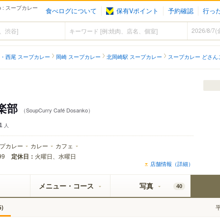
o : スープカレー
食べログについて
保有Vポイント
予約確認
行っ
・西尾 スープカレー
岡崎 スープカレー
北岡崎駅 スープカレー
スープカレー どさん
楽部
（SoupCurry Café Dosanko）
1
人
プカレー
カレー
カフェ
定休日：
火曜日、水曜日
99
店舗情報（詳細）
メニュー・コース
写真
40
)
5