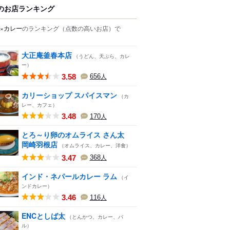
のお店ランキング
×カレー
のランキング
（点数の高いお店）
で
大正庵釜春本店
（うどん、天ぷら、カレ
ー）
3.58
656
人
カリーショップ スパイスマン
（カ
レー、カフェ）
3.48
170
人
とろ～り卵のオムライス さん太
岡崎羽根店
（オムライス、カレー、洋食）
3.47
368
人
インド・ネパールカレー ラム
（イ
ンドカレー）
3.46
116
人
ENCとしば太
（とんかつ、カレー、バ
ル）