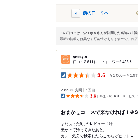
前の口コミへ
この口コミは、yossy☻さんが訪問した当時の主
最新の情報とは異なる可能性がありますので、お
yossy☻
口コミ2,611件
フォロワー2,438人
3.6
￥1,000～￥1,99
2025/08訪問
1
回目
3.6
料理・味
4.0
サービス
おまかせコースで来なければ！＠Soup 
まだあった8月のレビュー！汗
出かけて帰ってきたあと、
カレー気分で検索したらこちらがヒット★