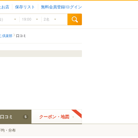
たお店
保存リスト
無料会員登録/ログイン
こ倶楽部
口コミ
口コミ
クーポン・地図
5
平均・分布