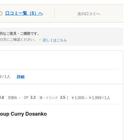
口コミ一覧（5）へ
次の口コミへ
観的なご意見・ご感想です。
店の方にご確認ください。
詳しくはこちら
詳細
9
1人
3.8
雰囲気
-
CP
3.3
酒・ドリンク
3.5
￥1,000～￥1,999
1人
Curry Dosanko