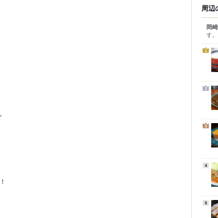
周辺
岡崎
す。
1
2
。
3
4
！
5