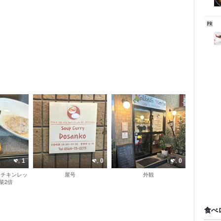
1
0
0
 チキンレッ
屋号
外観
菜2倍
食べ