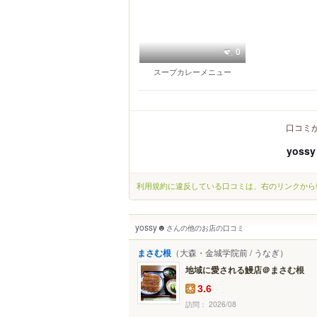
0
スープカレーメニュー
口コミ
yoss
利用規約に違反している口コミは、右のリンクから
yossy☻
さんの他のお店の口コミ
まさむ根
（大森・金城学院前 / うなぎ）
地域に愛される鰻店＠まさむ根
3.6
訪問： 2026/08