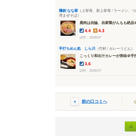
麺創 なな家
（上挙母、新上挙母 / ラーメン、
湾まぜそば）
鹿肉は勿論、自家製がんもも絶品＠麺
4.4
4.3
訪問： 2026/07
手打ちめん処 しら川
（竹村 / カレーうどん）
こっくり和出汁カレーが美味＠手打ち
3.6
訪問： 2026/07
前の口コミへ