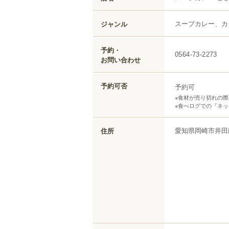
スープカレー、カ
ジャンル
予約・
0564-73-2273
お問い合わせ
予約可否
予約可
※食材が売り切れの
※食べログでの『ネ
愛知県
岡崎市
井田
住所