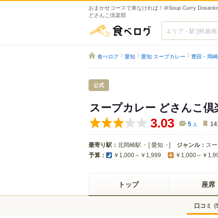
おまかせコースで来なければ！＠Soup Curry Dosank
どさんこ倶楽部
食べログ
食べログ
愛知
愛知 スープカレー
豊田・岡崎
公式
スープカレー どさんこ倶
3.03
5
人
14
最寄り駅：
北岡崎駅
[
愛知
]
ジャンル：
スー
予算：
￥1,000～￥1,999
￥1,000～￥1,9
トップ
座席
口コミ
(