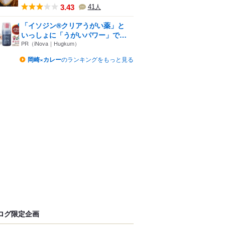
3.43
41
人
「イソジン®クリアうがい薬」と
いっしょに「うがいパワー」で
一...
PR（iNova｜Hugkum）
岡崎×カレー
のランキングをもっと見る
ログ限定企画