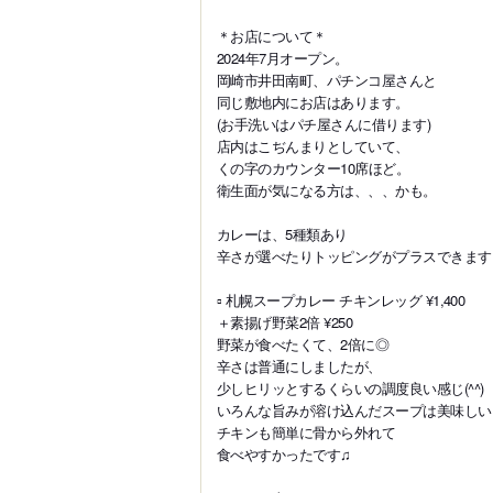
＊お店について＊
2024年7月オープン。
岡崎市井田南町、パチンコ屋さんと
同じ敷地内にお店はあります。
(お手洗いはパチ屋さんに借ります)
店内はこぢんまりとしていて、
くの字のカウンター10席ほど。
衛生面が気になる方は、、、かも。
カレーは、5種類あり
辛さが選べたりトッピングがプラスできます
▫️ 札幌スープカレー チキンレッグ ¥1,400
＋素揚げ野菜2倍 ¥250
野菜が食べたくて、2倍に◎
辛さは普通にしましたが、
少しヒリッとするくらいの調度良い感じ(^^)
いろんな旨みが溶け込んだスープは美味しい
チキンも簡単に骨から外れて
食べやすかったです♫