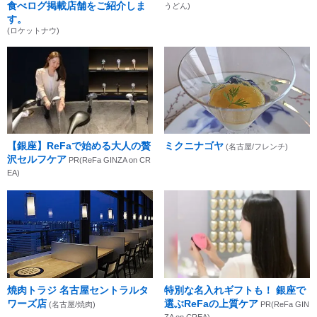
食べログ掲載店舗をご紹介しま
うどん)
す。
(ロケットナウ)
【銀座】ReFaで始める大人の贅
ミクニナゴヤ
(名古屋/フレンチ)
沢セルフケア
PR(ReFa GINZA on CR
EA)
焼肉トラジ 名古屋セントラルタ
特別な名入れギフトも！ 銀座で
ワーズ店
選ぶReFaの上質ケア
(名古屋/焼肉)
PR(ReFa GIN
ZA on CREA)