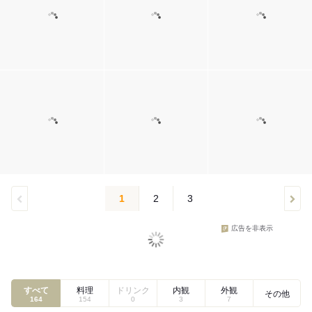
1
2
3
広告を非表示
すべて
料理
ドリンク
内観
外観
その他
164
154
0
3
7