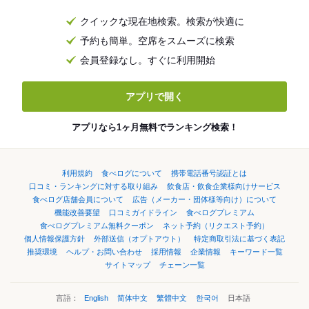
クイックな現在地検索。検索が快適に
予約も簡単。空席をスムーズに検索
会員登録なし。すぐに利用開始
アプリで開く
アプリなら1ヶ月無料でランキング検索！
利用規約
食べログについて
携帯電話番号認証とは
口コミ・ランキングに対する取り組み
飲食店・飲食企業様向けサービス
食べログ店舗会員について
広告（メーカー・団体様等向け）について
機能改善要望
口コミガイドライン
食べログプレミアム
食べログプレミアム無料クーポン
ネット予約（リクエスト予約）
個人情報保護方針
外部送信（オプトアウト）
特定商取引法に基づく表記
推奨環境
ヘルプ・お問い合わせ
採用情報
企業情報
キーワード一覧
サイトマップ
チェーン一覧
言語：
English
简体中文
繁體中文
한국어
日本語