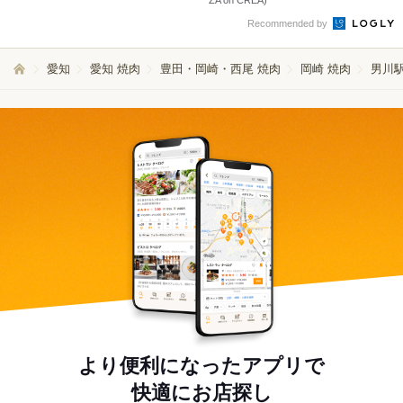
Recommended by
愛知
愛知 焼肉
豊田・岡崎・西尾 焼肉
岡崎 焼肉
男川駅
より便利になったアプリで
快適にお店探し