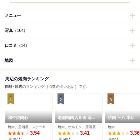
メニュー
写真
（164）
口コミ
（14）
地図
周辺の焼肉ランキング
岡崎
×
焼肉
のランキング（点数の高いお店）です。
1
2
3
和牛焼肉わ
老舗精肉店直送 岡崎
焼肉 三八 本店
焼肉 飛騨牛の奴隷 岡
焼肉、居酒屋、ステーキ
焼肉、ホルモン、居酒屋
焼肉
崎店
3.54
3.41
3.36
187人
148人
82人