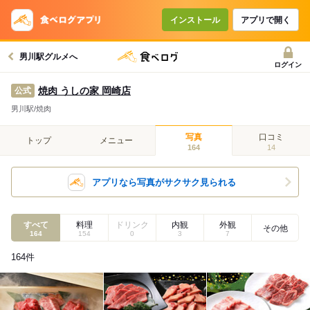
インストール
アプリで開く
男川駅グルメへ
ログイン
焼肉 うしの家 岡崎店
公式
男川駅/焼肉
写真
口コミ
トップ
メニュー
164
14
アプリなら写真がサクサク見られる
すべて
料理
ドリンク
内観
外観
その他
164
154
0
3
7
164
件