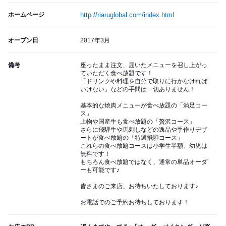
ホームページ
http://riaruglobal.com/index.html
オープン日
2017年3月
備考
座ったまま注文、届いたメニューを召し上がっ
ていただく食べ放題です！
「ドリンクや料理を自分で取りに行かなければ
いけない」などの手間は一切ありません！
基本的な焼肉メニューが食べ放題の「満足コー
ス」
上物や国産牛も食べ放題の「贅沢コース」
さらに飛騨牛や馬刺しなどの逸品や手作りデザ
ートが食べ放題の「特選飛騨コース」
これらの食べ放題コースは小学生半額、幼児は
無料です！
もちろん食べ放題ではなく、通常の単品オーダ
ーも可能です♪
皆さまのご来店、お待ちいたしております♪
お電話でのご予約お待ちしております！