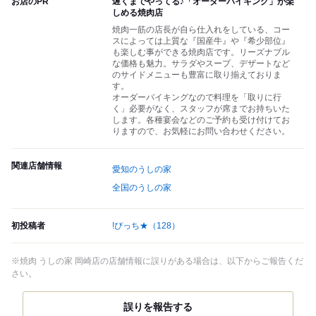
お店のPR
遅くまでやってる♪「オーダーバイキング」が楽
しめる焼肉店
焼肉一筋の店長が自ら仕入れをしている、コー
スによっては上質な『国産牛』や『希少部位』
も楽しむ事ができる焼肉店です。リーズナブル
な価格も魅力。サラダやスープ、デザートなど
のサイドメニューも豊富に取り揃えておりま
す。
オーダーバイキングなので料理を「取りに行
く」必要がなく、スタッフが席までお持ちいた
します。各種宴会などのご予約も受け付けてお
りますので、お気軽にお問い合わせください。
関連店舗情報
愛知のうしの家
全国のうしの家
初投稿者
!ぴっち★
（128）
※焼肉 うしの家 岡崎店の店舗情報に誤りがある場合は、以下からご報告くだ
さい。
誤りを報告する