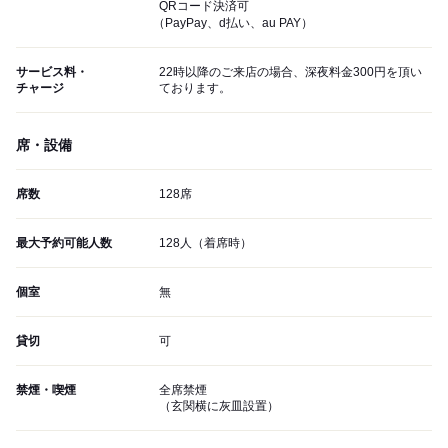
QRコード決済可
（PayPay、d払い、au PAY）
サービス料・
22時以降のご来店の場合、深夜料金300円を頂い
チャージ
ております。
席・設備
席数
128席
最大予約可能人数
128人（着席時）
個室
無
貸切
可
禁煙・喫煙
全席禁煙
（玄関横に灰皿設置）