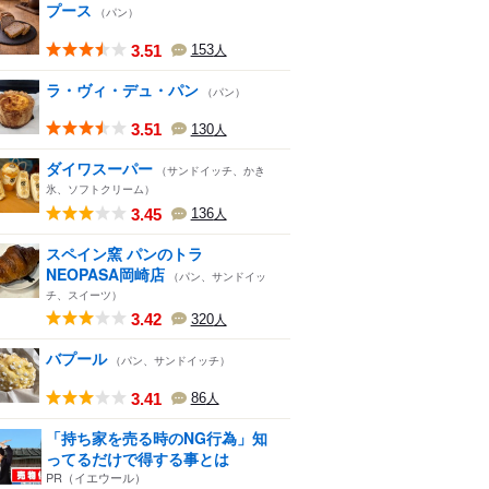
プース
（パン）
3.51
153
人
ラ・ヴィ・デュ・パン
（パン）
3.51
130
人
ダイワスーパー
（サンドイッチ、かき
氷、ソフトクリーム）
3.45
136
人
スペイン窯 パンのトラ
NEOPASA岡崎店
（パン、サンドイッ
チ、スイーツ）
3.42
320
人
バプール
（パン、サンドイッチ）
3.41
86
人
「持ち家を売る時のNG行為」知
ってるだけで得する事とは
PR（イエウール）