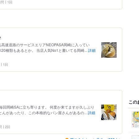
 訪問
1回
ん
高速道路のサービスエリアNEOPASA岡崎に入ってい
0種類もあるとか。 当店人気No1と書いてる岡崎...
詳細
1回
この
毎回岡崎SAに立ち寄ります。 何度か来てますが久しぶり
とんがあったり、この本格的なパン屋さんがあるの...
詳細
問
2回