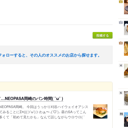
1
2
投稿する
3
フォローすると、その人のオススメのお店から探せます。
4
5
EOPASA岡崎のパン時間( ˘ω˘ )
EOPASA岡崎。 今回はうっかり刈谷ハイウェイオアシス
とにΣ≡(((⊃’ω’)⊃ わぁ〜⸜(ˊᗜˋ)⸝ 昼のSAってこん
くて「初めて見たかも」なんて話しながらウロウロ( ˊ