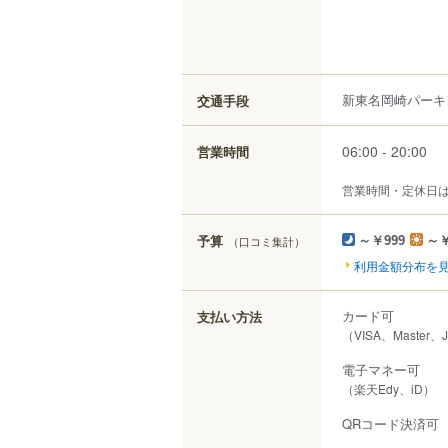
新東名岡崎パーキ
交通手段
06:00 - 20:00
営業時間
営業時間・定休日
予算
（口コミ集計）
～￥999
～￥
利用金額分布を
カード可
支払い方法
（VISA、Master、
電子マネー可
（楽天Edy、iD）
QRコード決済可