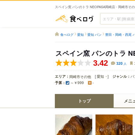
スペイン窯 パンのトラ NEOPASA岡崎店 - 岡崎市そ
食べログ
食べログ
愛知
愛知 パン
豊田・岡崎・西尾 
スペイン窯 パンのトラ N
3.42
320
人
エリア：
[
愛知
]
ジャンル：
パ
岡崎市その他
予算：
～￥999
-
トップ
メニ