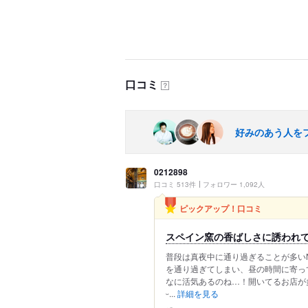
口コミ
？
好みのあう人を
0212898
口コミ 513件
フォロワー 1,092人
ピックアップ！口コミ
スペイン窯の香ばしさに誘われて…N
普段は真夜中に通り過ぎることが多いN
を通り過ぎてしまい、昼の時間に寄ってみるこ
なに活気あるのね…！開いてるお店が多
ᵕ...
詳細を見る