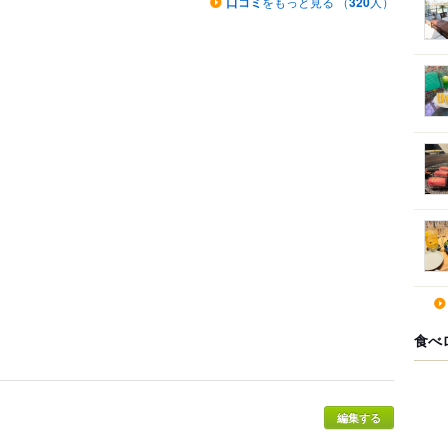
口コミ
をもっと見る （
320
人）
食べ