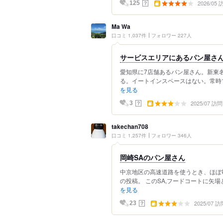
2026/05
？
125
Ma Wa
口コミ 1,037件
フォロワー 227人
サービスエリアにあるパン屋さ
愛知県に7店舗あるパン屋さん。新東名
る。イートインスペースはない。常時12
を見る
2025/07 訪問
？
3
takechan708
口コミ 1,257件
フォロワー 346人
岡崎SAのパン屋さん
中京地区の高速道路を使うとき、ほぼ
の投稿。 このSA,フードコートに矢場
を見る
2025/07 訪
？
23