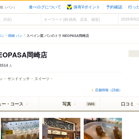
食べログについて
保有Vポイント
予約確認
行っ
の他（パン）
パン
岡崎 パン
スペイン窯 パンのトラ NEOPASA岡崎店
EOPASA岡崎店
3514
人
ン
サンドイッチ
スイーツ
店舗情報（詳細）
ュー・コース
写真
口コミ
1501