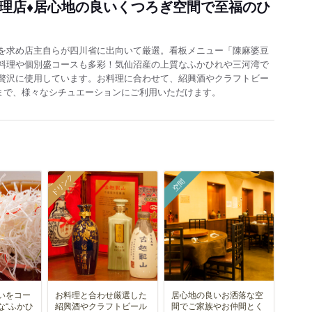
料理店♦居心地の良いくつろぎ空間で至福のひ
を求め店主自らが四川省に出向いて厳選。看板メニュー「陳麻婆豆
料理や個別盛コースも多彩！気仙沼産の上質なふかひれや三河湾で
贅沢に使用しています。お料理に合わせて、紹興酒やクラフトビー
まで、様々なシチュエーションにご利用いただけます。
ドリンク
空間
いをコー
お料理と合わせ厳選した
居心地の良いお洒落な空
な“ふかひ
紹興酒やクラフトビール
間でご家族やお仲間とく