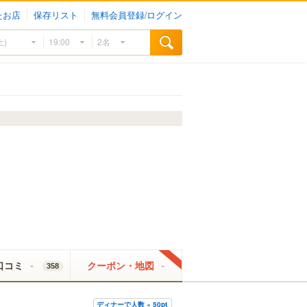
たお店
保存リスト
無料会員登録/ログイン
口コミ
クーポン・地図
358
ディナーで人数 × 50pt