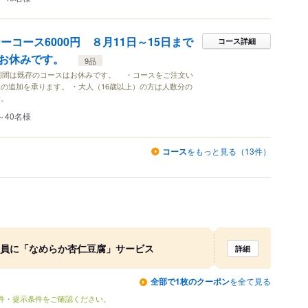
ナーコース6000円 ８月11日～15日まで
コース詳細
はお休みです。
9品
の期間は既存のコースはお休みです。 ・コースをご注文い
の追加を承ります。 ・大人（16歳以上）の方は人数分の
す。
～40名様
コース
をもっと見る（13件）
全員に「なめらか杏仁豆腐」サービス
詳細
全部で1枚のクーポン
を全て見る
条件・提示条件をご確認ください。