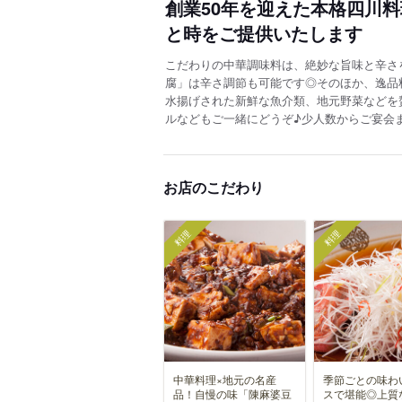
創業50年を迎えた本格四川
と時をご提供いたします
こだわりの中華調味料は、絶妙な旨味と辛さ
腐」は辛さ調節も可能です◎そのほか、逸品
水揚げされた新鮮な魚介類、地元野菜などを
ルなどもご一緒にどうぞ♪少人数からご宴会
お店のこだわり
料理
料理
中華料理×地元の名産
季節ごとの味わ
品！自慢の味「陳麻婆豆
スで堪能◎上質