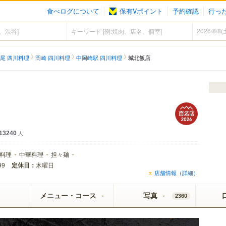
食べログについて
保有Vポイント
予約確認
行っ
尾 四川料理
岡崎 四川料理
中岡崎駅 四川料理
城北飯店
13240
人
料理
中華料理
担々麺
定休日：
木曜日
99
店舗情報（詳細）
メニュー・コース
写真
2360