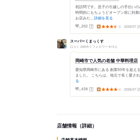
初訪問です。息子の引越しの手伝いの
時間的にもちょうどオープン前に到着
お店みた...
詳細を見る
2026/07
？
202
スーパーくまっくす
口コミ 286件
フォロワー 615人
岡崎市で人気の老舗 中華料理店
愛知県岡崎市にある 創業50年を超え
ました。 こちらは、地元で長く愛され
る
2026/07
？
439
店舗情報（詳細）
店舗基本情報