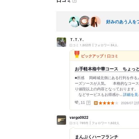
？
好みのあう人を
Ｔ.Ｔ.Ｙ.
口コミ 1,602件
フォロワー 84人
ピックアップ！口コミ
お手軽本格中華コース ちょっ
■所感 岡崎城北側にある行列を作る
ーズソースが人気。 本格的なコース
り値段以上の内容となっております。
などサービスもお得感か...
詳細を見
2026/07 訪
？
11
vargo0922
口コミ 785件
フォロワー 1,622人
まんぷくハーフランチ