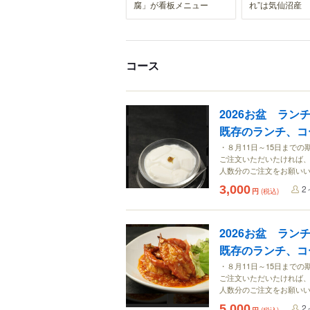
腐」が看板メニュー
れ”は気仙沼産
コース
2026お盆 ラン
既存のランチ、
・８月11日～15日まで
ご注文いただいたければ、
人数分のご注文をお願い
3,000
2
円
(税込)
2026お盆 ラン
既存のランチ、
・８月11日～15日まで
ご注文いただいたければ、
人数分のご注文をお願い
5,000
2