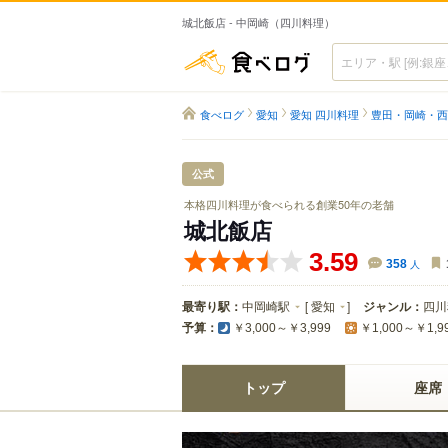
城北飯店 - 中岡崎（四川料理）
食べログ
食べログ
愛知
愛知 四川料理
豊田・岡崎・西
公式
本格四川料理が食べられる創業50年の老舗
城北飯店
3.59
358
人
最寄り駅：
中岡崎駅
[
愛知
]
ジャンル：
四川
予算：
￥3,000～￥3,999
￥1,000～￥1,9
トップ
座席