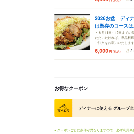
円
(税込)
2026お盆 ディ
は既存のコース
・８月11日～15日まで
ただいたければ、単品料理
ご注文をお願いいたしま
6,000
2
円
(税込)
お得なクーポン
クーポン
ディナーに使える グループ
※ クーポンごとに条件が異なりますので、必ず利用