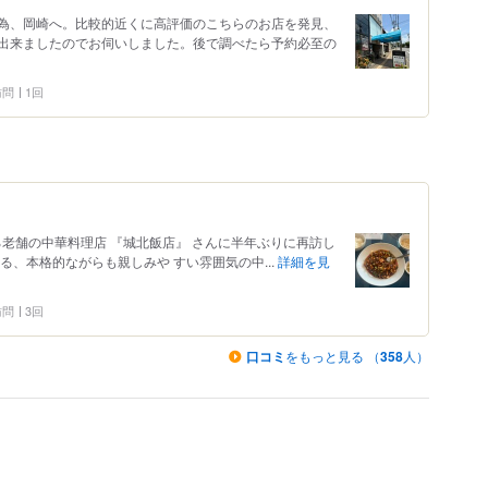
為、岡崎へ。比較的近くに高評価のこちらのお店を発見、
出来ましたのでお伺いしました。後で調べたら予約必至の
 訪問
1回
る老舗の中華料理店 『城北飯店』 さんに半年ぶりに再訪し
る、本格的ながらも親しみや すい雰囲気の中...
詳細を見
 訪問
3回
口コミ
をもっと見る （
358
人）