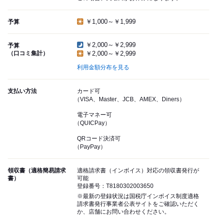
￥1,000～￥1,999
予算
￥2,000～￥2,999
予算
（口コミ集計）
￥2,000～￥2,999
利用金額分布を見る
支払い方法
カード可
（VISA、Master、JCB、AMEX、Diners）
電子マネー可
（QUICPay）
QRコード決済可
（PayPay）
領収書（適格簡易請求
適格請求書（インボイス）対応の領収書発行が
書）
可能
登録番号：T8180302003650
※最新の登録状況は国税庁インボイス制度適格
請求書発行事業者公表サイトをご確認いただく
か、店舗にお問い合わせください。