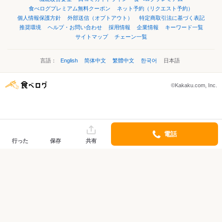
食べログプレミアム無料クーポン
ネット予約（リクエスト予約）
個人情報保護方針
外部送信（オプトアウト）
特定商取引法に基づく表記
推奨環境
ヘルプ・お問い合わせ
採用情報
企業情報
キーワード一覧
サイトマップ
チェーン一覧
言語：
English
简体中文
繁體中文
한국어
日本語
©Kakaku.com, Inc.
電話
行った
保存
共有