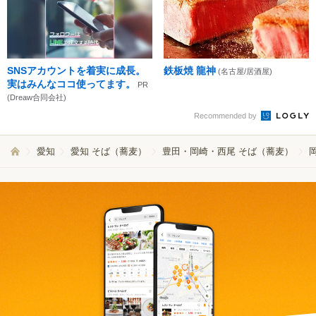
SNSアカウントを着実に成長。
鉄板焼 龍神
(名古屋/居酒屋)
実はみんなココ使ってます。
PR
(Dreaw合同会社)
Recommended by
愛知
愛知 そば（蕎麦）
豊田・岡崎・西尾 そば（蕎麦）