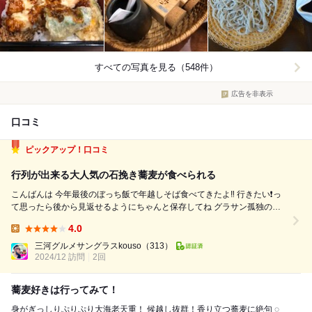
すべての写真を見る（548件）
広告を非表示
口コミ
ピックアップ！口コミ
行列が出来る大人気の石挽き蕎麦が食べられる
こんばんは 今年最後のぼっち飯で年越しそば食べてきたよ‼️ 行きたい❗️っ
て思ったら後から見返せるようにちゃんと保存してね グラサン孤独のぼ
っち飯100 .31日の大晦日なので年越しそば食べてきたした‼️ . お店は岡崎
4.0
市の旧額田郡にあるお店‼️ 千里十里 本店 11時オープ...
Lunch:
三河グルメサングラスkouso
（313）
2024/12 訪問
2回
蕎麦好きは行ってみて！
身がぎっしりぷりぷり大海老天重！ 候越し抜群！香り立つ蕎麦に絶句 ◌