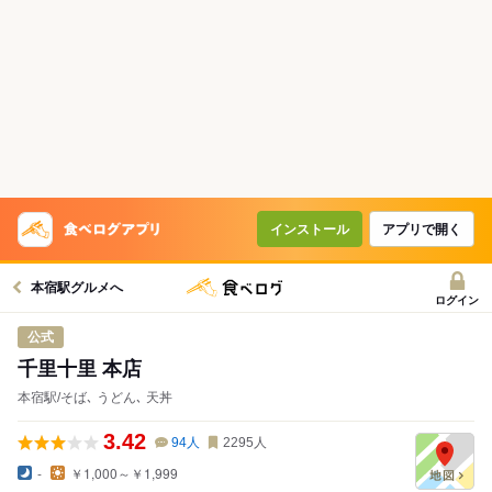
インストール
アプリで開く
本宿駅グルメへ
ログイン
公式
千里十里 本店
本宿駅/そば､ うどん､ 天丼
3.42
94
人
2295
人
-
￥1,000～￥1,999