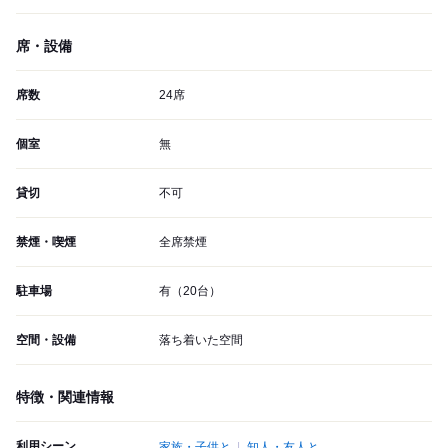
席・設備
席数
24席
個室
無
貸切
不可
禁煙・喫煙
全席禁煙
駐車場
有（20台）
空間・設備
落ち着いた空間
特徴・関連情報
利用シーン
家族・子供と
知人・友人と