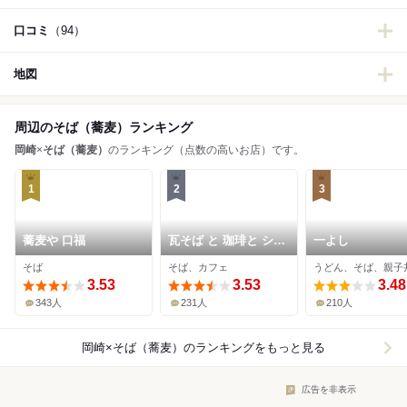
口コミ
（94）
地図
周辺のそば（蕎麦）ランキング
岡崎
×
そば（蕎麦）
のランキング（点数の高いお店）です。
1
2
3
蕎麦や 口福
瓦そば と 珈琲と シガ
一よし
食堂
そば
そば、カフェ
うどん、そば、親子
3.53
3.53
3.48
343人
231人
210人
岡崎×そば（蕎麦）
のランキングをもっと見る
広告を非表示