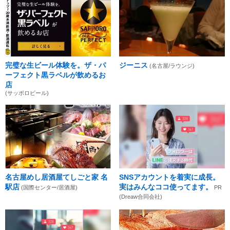
完璧な生ビール体験を。ザ・パ
ジーニス
(名古屋/ラウンジ)
ーフェクト黒ラベルが飲めるお
店
(サッポロビール)
名古屋めし居酒屋てしごと家 名
SNSアカウントを着実に成長。
駅店
実はみんなココ使ってます。
(国際センター/居酒屋)
PR
(Dreaw合同会社)