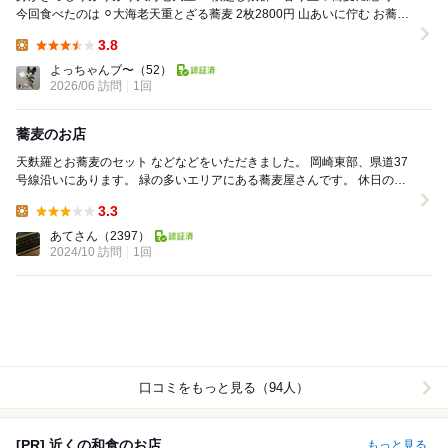
今回食べたのは ⚪︎大海老天重とざる蕎麦 2枚2800円 山あいに佇む お蕎麦
屋さ...
3.8
Lunch:
よっちゃんブ〜
（52）
2026/06 訪問
1回
蕎麦のお店
天麩羅とお蕎麦のセット などなどをいただきました。 岡崎東部、県道37
号線沿いにあります。 緑の多いエリアにある蕎麦屋さんです。 休日の昼
に前を通ると、お店の前に多数の...
3.3
Lunch:
あてさん
（2397）
2024/10 訪問
1回
口コミをもっと見る（94人）
[PR] 近くの和食のお店
もっと見る