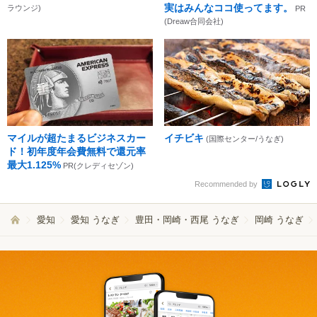
実はみんなココ使ってます。
ラウンジ)
PR
(Dreaw合同会社)
マイルが超たまるビジネスカー
イチビキ
(国際センター/うなぎ)
ド！初年度年会費無料で還元率
最大1.125%
PR(クレディセゾン)
Recommended by
愛知
愛知 うなぎ
豊田・岡崎・西尾 うなぎ
岡崎 うなぎ