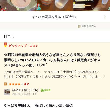
すべての写真を見る（1398件）
広告を非表示
口コミ
ピックアップ！口コミ
☆昭和14年創業☆老舗人気うなぎ屋さん／さり気ない気配りも
素晴らしい٩(๑❛ᴗ❛๑)۶✨️／食いしん坊さんには✧鶴定食✧がオス
スメ(⋈◍＞◡＜◍)。✧♡✨.ﾟ
この日は所用で岡崎へ°・*:.。.☆ ランチは 〖土用の丑】(2026年度は7／
26（日）)を兼ねて 〖はせべ〗さんに初訪問٩(๑❛ᴗ❛๑)۶✨️ ☻【8／31】まで
予約は 不可☻ 平日11:50の訪問でしたが 既に満席Σ੧(❛□❛✿) 20分程待ちま
4.2
した(｡☌ᴗ☌｡) ✩.｡……...
Lunch:
猫の王子様
（1826）
2026/07 訪問
1回
やっぱり美味しい 香ばしく味わい深い蒲焼