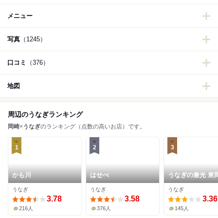
メニュー
写真
（1245）
口コミ
（376）
地図
周辺のうなぎランキング
岡崎
×
うなぎ
のランキング（点数の高いお店）です。
1
2
3
かも川
はせべ
うなぎの兼光 東
店
うなぎ
うなぎ
うなぎ
3.78
3.58
3.36
216人
376人
145人