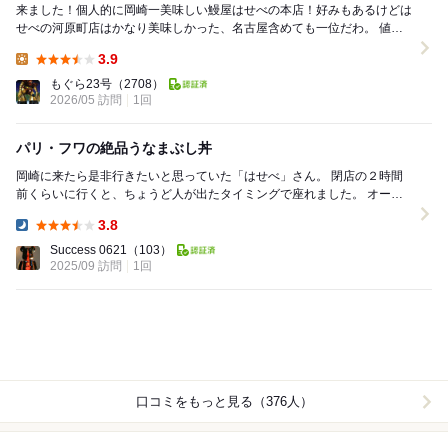
来ました！個人的に岡崎一美味しい鰻屋はせべの本店！好みもあるけどは
せべの河原町店はかなり美味しかった、名古屋含めても一位だわ。 値段
もお手頃で悪く無いし是非来てみたかった本店...
3.9
Lunch:
もぐら23号
（2708）
2026/05 訪問
1回
パリ・フワの絶品うなまぶし丼
岡崎に来たら是非行きたいと思っていた「はせべ」さん。 閉店の２時間
前くらいに行くと、ちょうど人が出たタイミングで座れました。 オーダ
ーしたのはまぶし丼。 せっかく愛知県に...
3.8
Dinner:
Success 0621
（103）
2025/09 訪問
1回
口コミをもっと見る（376人）