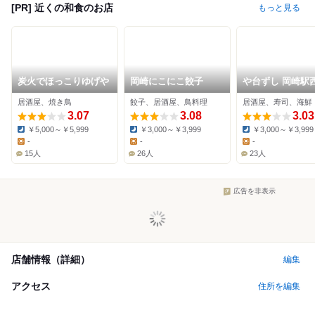
[PR] 近くの和食のお店
もっと見る
炭火でほっこりゆげや
岡崎にこにこ餃子
や台ずし 岡崎駅
町
居酒屋、焼き鳥
餃子、居酒屋、鳥料理
居酒屋、寿司、海鮮
3.07
3.08
3.03
￥5,000～￥5,999
￥3,000～￥3,999
￥3,000～￥3,999
Dinner:
Dinner:
Dinner:
-
-
-
Lunch:
Lunch:
Lunch:
15人
26人
23人
広告を非表示
店舗情報（詳細）
編集
アクセス
住所を編集