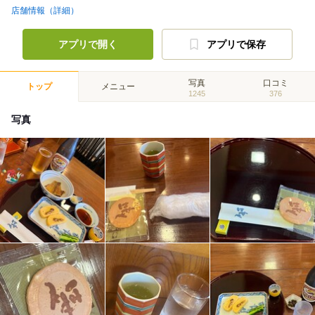
店舗情報（詳細）
アプリで開く
アプリで保存
写真
口コミ
トップ
メニュー
1245
376
写真