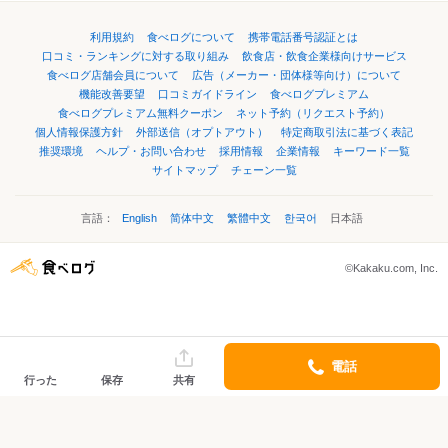
利用規約
食べログについて
携帯電話番号認証とは
口コミ・ランキングに対する取り組み
飲食店・飲食企業様向けサービス
食べログ店舗会員について
広告（メーカー・団体様等向け）について
機能改善要望
口コミガイドライン
食べログプレミアム
食べログプレミアム無料クーポン
ネット予約（リクエスト予約）
個人情報保護方針
外部送信（オプトアウト）
特定商取引法に基づく表記
推奨環境
ヘルプ・お問い合わせ
採用情報
企業情報
キーワード一覧
サイトマップ
チェーン一覧
言語：
English
简体中文
繁體中文
한국어
日本語
©Kakaku.com, Inc.
電話
行った
保存
共有