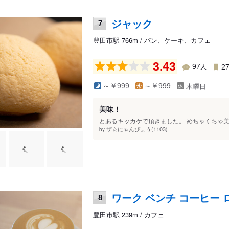
ジャック
7
豊田市駅 766m / パン、ケーキ、カフェ
3.43
人
97
2
木曜日
～￥999
～￥999
美味！
とあるキッカケで頂きました。 めちゃくちゃ美味
ザ☆にゃんぴょう(1103)
by
ワーク ベンチ コーヒー
8
豊田市駅 239m / カフェ