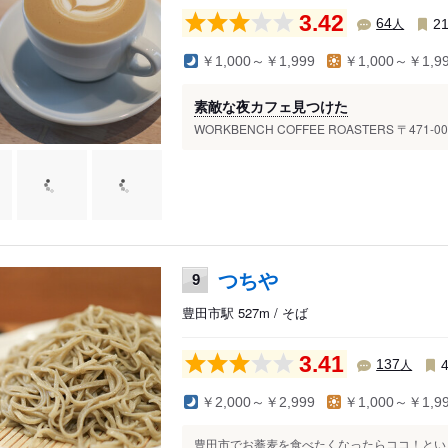
3.42
人
64
2
￥1,000～￥1,999
￥1,000～￥1,9
素敵な夜カフェ見つけた
WORKBENCH COFFEE ROASTERS 〒471-
つちや
9
豊田市駅 527m / そば
3.41
人
137
￥2,000～￥2,999
￥1,000～￥1,9
豊田市でお蕎麦を食べたくなったらココ！という