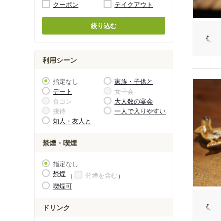
クーポン
テイクアウト
絞り込む
利用シーン
指定なし
家族・子供と
デート
女子会
合コン
大人数の宴会
接待
一人で入りやすい
知人・友人と
禁煙・喫煙
指定なし
禁煙
分煙を含む
喫煙可
ドリンク