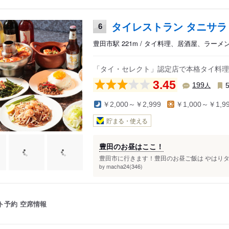
タイレストラン タニサラ
6
豊田市駅 221m / タイ料理、居酒屋、ラーメ
「タイ・セレクト」認定店で本格タイ料理
3.45
人
199
￥2,000～￥2,999
￥1,000～￥1,9
貯まる・使える
豊田のお昼はここ！
豊田市に行きます！豊田のお昼ご飯は やはりタ
macha24(346)
by
ト予約
空席情報