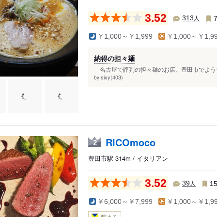
3.52
人
313
￥1,000～￥1,999
￥1,000～￥1,9
納得の担々麺
名古屋で評判の担々麺のお店、豊田市でようや
sixy(403)
by
RICOmoco
2
豊田市駅 314m / イタリアン
3.52
人
39
1
￥6,000～￥7,999
￥1,000～￥1,9