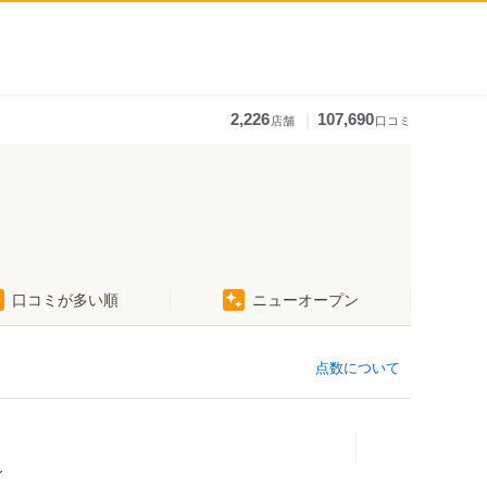
｜
2,226
107,690
店舗
口コミ
口コミが多い順
ニューオープン
点数について
ン