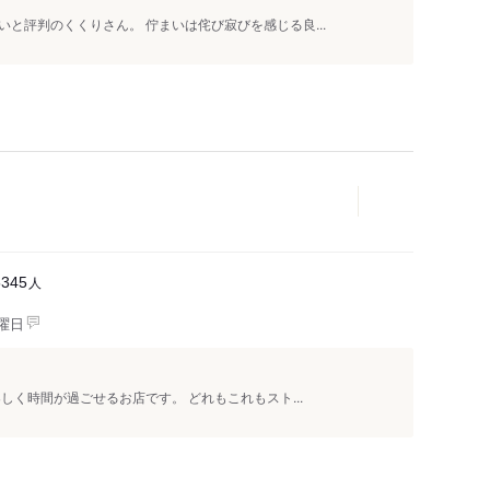
と評判のくくりさん。 佇まいは侘び寂びを感じる良...
人
5345
曜日
しく時間が過ごせるお店です。 どれもこれもスト...