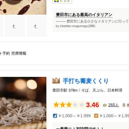
貯まる
豊田市にある最高のイタリアン
⸻ 豊田市にある小さなイタリアンに行ってきま
cheetan-mogumogu(288)
by
ト予約
空席情報
手打ち蕎麦くくり
3
豊田市駅 378m / そば、天ぷら、日本料理
3.46
人
265
￥1,000～￥1,999
￥1,000～￥1,9
一番乗り！初訪問です！！