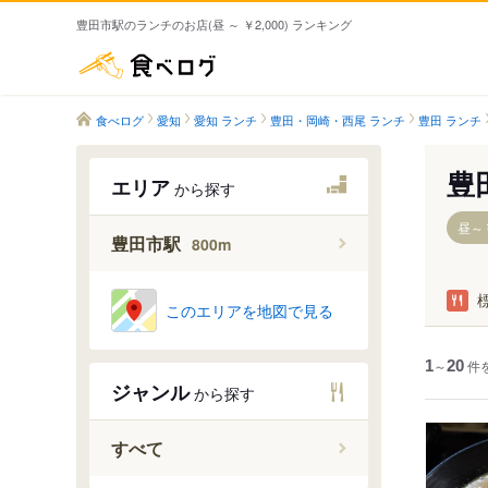
豊田市駅のランチのお店(昼 ～ ￥2,000) ランキング
食べログ
食べログ
愛知
愛知 ランチ
豊田・岡崎・西尾 ランチ
豊田 ランチ
豊
エリア
から探す
昼～￥
豊田市駅
800m
このエリアを地図で見る
1
～
20
件
ジャンル
から探す
すべて