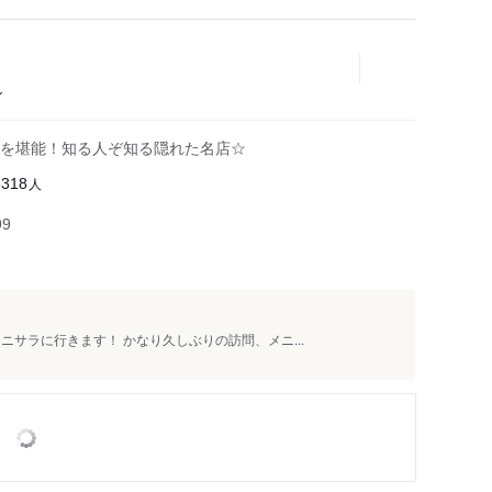
ン
を堪能！知る人ぞ知る隠れた名店☆
人
5318
99
ニサラに行きます！ かなり久しぶりの訪問、メニ...