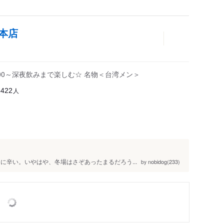
本店
:00～深夜飲みまで楽しむ☆ 名物＜台湾メン＞
人
3422
に辛い。いやはや、冬場はさぞあったまるだろう...
nobidog(233)
by