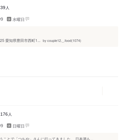
人
139
水曜日
99
0025 愛知県豊田市西町1...
couple12._.food(1074)
by
人
4176
日曜日
99
ことで「つちや」さんに行ってきました。 日本酒も...