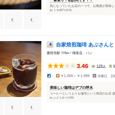
気になっていたお店の一つで、お蕎麦が美味しい
トモ3571(215)
by
自家焙煎珈琲 あぶさんと
4
豊田市駅 775m / 喫茶店、パン
3.46
人
129
月曜日、日
-
￥1,000～￥1,999
美味しい珈琲はデブの呼水
コーヒーというよりも珈琲という単語のお店 楽
ふどうみつ(100)
by