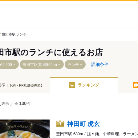
豊田市駅 ランチ
田市駅のランチに使えるお店
詳細条件
2,000
豊田市駅(周辺800m)
ランチ
標準
ランキング
【予約・PR店舗優先順】
を表示
／
全
130
件
神田町 虎玄
1
豊田市駅 630m / 担々麺、中華料理、ラーメ