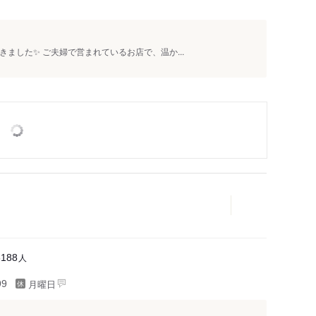
した✨ ご夫婦で営まれているお店で、温か...
人
8188
月曜日
99