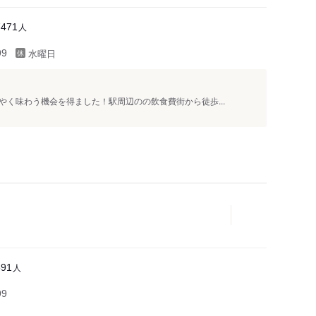
人
7471
水曜日
99
く味わう機会を得ました！駅周辺のの飲食費街から徒歩...
人
591
99