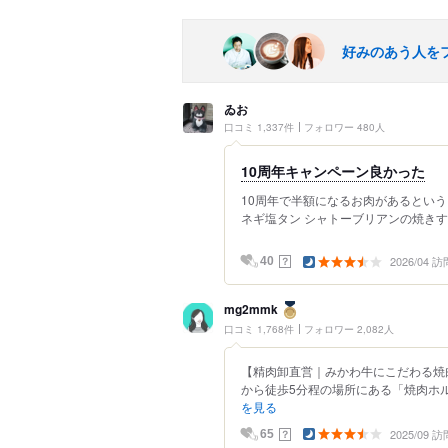
好みのあう人を
ゐお
口コミ 1,337件
フォロワー 480人
10周年キャンペーン良かった
10周年で半額になるお肉があるという
ネギ塩タン シャトーブリアンの焼きすき 
2026/04 訪
？
40
mg2mmk
口コミ 1,768件
フォロワー 2,082人
【精肉卸直営｜みかわ牛にこだわる焼
から徒歩5分程の場所にある「焼肉ホル
を見る
2025/09 訪
？
65