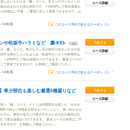
お楽しみいただける「舞」コース。生タンやサーロインの
コース詳細
組み込まれたお得な内容です。＋2000円にて飲み放題お
スの内容はご予算・ご要望に応じて変更できますので、お
～14名様
このコース予約で使えるクーポン（1）
や松坂牛ハラミなど 慶-KEI-
予約する
14品
んの「慶」コース。希少なタン元の厚切り塩タンやその日
コース詳細
提供する焼きしゃぶをはじめ、松坂牛のハラミや肉寿司な
。＋2000円にて飲み放題おつけできます。 宴会コースの
応じて変更できますので、お気軽にご相談ください。
～14名様
このコース予約で使えるクーポン（1）
】希少部位も楽しむ厳選5種盛りなど
予約する
コース詳細
が良い「極」コース。メインは特選部位を楽しむ「せがれ
霜降り肉など特徴ある部位をバランスよく、食べ合わせも
もちろん、厚切り塩タンや焼きすきなどせがれの基本はお
0円にて飲み放題おつけできます。 宴会コースの内容はご予
できますので、お気軽にご相談ください。