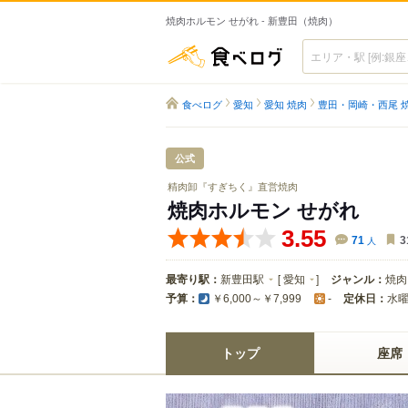
焼肉ホルモン せがれ - 新豊田（焼肉）
食べログ
食べログ
愛知
愛知 焼肉
豊田・岡崎・西尾 
公式
精肉卸『すぎちく』直営焼肉
焼肉ホルモン せがれ
3.55
71
人
3
最寄り駅：
新豊田駅
[
愛知
]
ジャンル：
焼肉
予算：
定休日：
水
￥6,000～￥7,999
-
トップ
座席