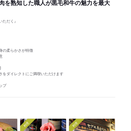
肉を熟知した職人が黒毛和牛の魅力を最大
いただく』
身の柔らかさが特徴
意
円
さをダイレクトにご満喫いただけます
ップ
料理
料理