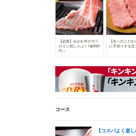
【必食】みかわ牛のサー
【生へのこだわ
ロイン焼しゃぶ＜1枚990
に手切りする生
円＞
コース
【コスパよく楽しむ