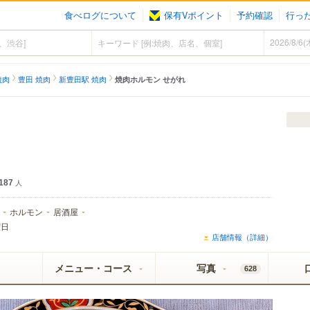
食べログについて
保有Vポイント
予約確認
行っ
焼肉
豊田 焼肉
新豊田駅 焼肉
焼肉ホルモン せがれ
187
人
ホルモン
居酒屋
曜日
店舗情報（詳細）
メニュー・コース
写真
628