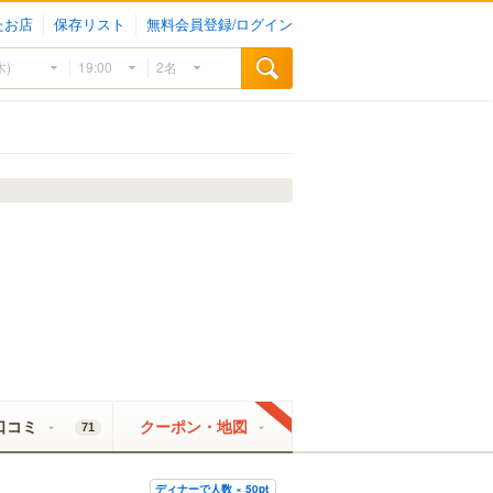
たお店
保存リスト
無料会員登録/ログイン
口コミ
クーポン・地図
71
ディナーで人数 × 50pt