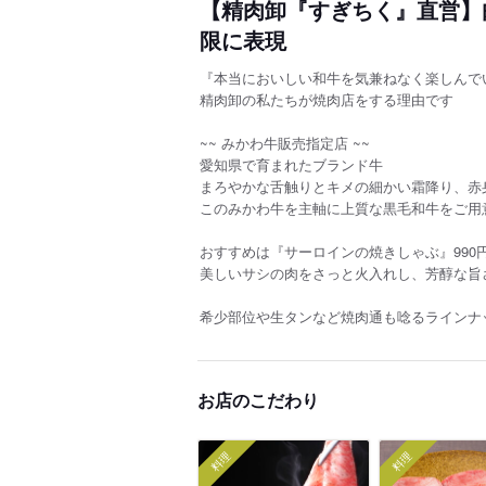
【精肉卸『すぎちく』直営】
限に表現
『本当においしい和牛を気兼ねなく楽しんで
精肉卸の私たちが焼肉店をする理由です
~~ みかわ牛販売指定店 ~~
愛知県で育まれたブランド牛
まろやかな舌触りとキメの細かい霜降り、赤
このみかわ牛を主軸に上質な黒毛和牛をご用
おすすめは『サーロインの焼きしゃぶ』990
美しいサシの肉をさっと火入れし、芳醇な旨
希少部位や生タンなど焼肉通も唸るラインナ
お店のこだわり
料理
料理