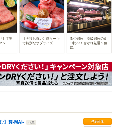
り】丁寧
【各種お祝い】肉ケーキ
希少部位・高級部位の食
タン
で特別なサプライズ
べ比べ！せがれ厳選５種
盛。
】舞-MAI-
予約する
13品