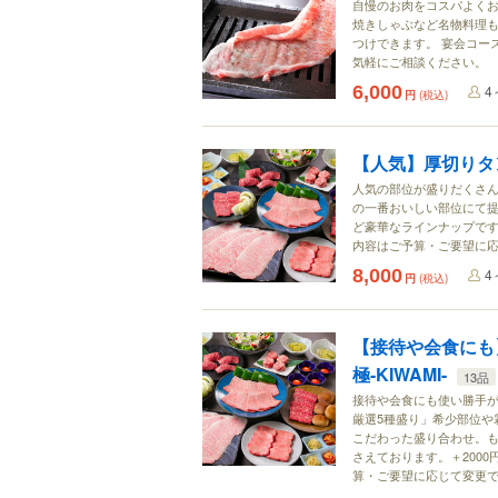
自慢のお肉をコスパよく
焼きしゃぶなど名物料理も
つけできます。 宴会コー
気軽にご相談ください。
6,000
4
円
(税込)
【人気】厚切りタン
人気の部位が盛りだくさ
の一番おいしい部位にて
ど豪華なラインナップです
内容はご予算・ご要望に
8,000
4
円
(税込)
【接待や会食にも
極-KIWAMI-
13品
接待や会食にも使い勝手
厳選5種盛り」希少部位や
こだわった盛り合わせ。
さえております。＋200
算・ご要望に応じて変更