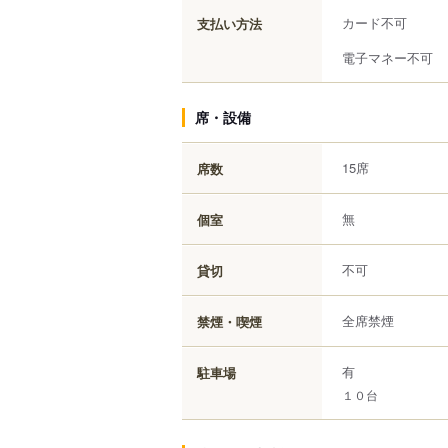
カード不可
支払い方法
電子マネー不可
席・設備
15席
席数
無
個室
不可
貸切
全席禁煙
禁煙・喫煙
有
駐車場
１０台