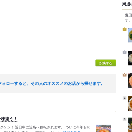
周辺
豊田
す。
1
2
投稿する
3
フォローすると、その人のオススメのお店から探せます。
4
一味違う！
5
クケン！ 近日中に近所へ移転されます。 ついに今年も味