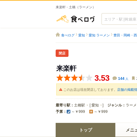
来楽軒 - 土橋（ラーメン）
食べログ
食べログ
愛知
愛知 ラーメン
豊田・岡崎・西
閉店
来楽軒
3.53
144
人
このお店は現在閉店しております。
店舗の掲載
最寄り駅：
土橋駅
[
愛知
]
ジャンル：
ラーメ
予算：
～￥999
～￥999
トップ
メニ