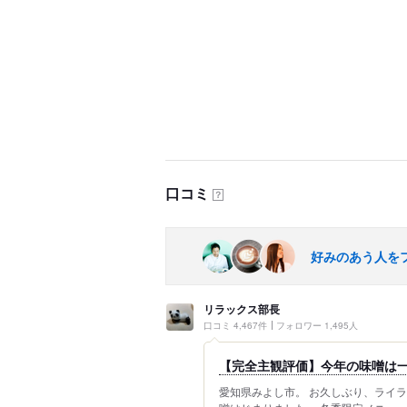
口コミ
？
好みのあう人を
リラックス部長
口コミ 4,467件
フォロワー 1,495人
【完全主観評価】今年の味噌は
愛知県みよし市。 お久しぶり、ライラ