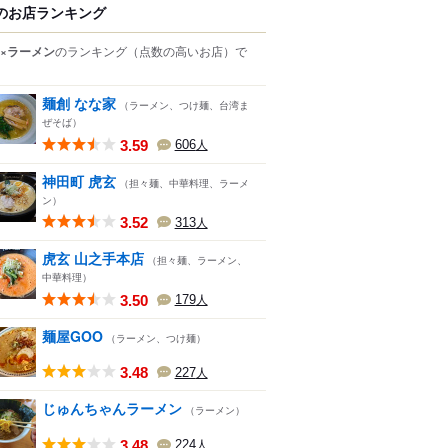
のお店ランキング
×ラーメン
のランキング
（点数の高いお店）
で
麺創 なな家
（ラーメン、つけ麺、台湾ま
ぜそば）
3.59
606
人
神田町 虎玄
（担々麺、中華料理、ラーメ
ン）
3.52
313
人
虎玄 山之手本店
（担々麺、ラーメン、
中華料理）
3.50
179
人
麺屋GOO
（ラーメン、つけ麺）
3.48
227
人
じゅんちゃんラーメン
（ラーメン）
3.48
224
人