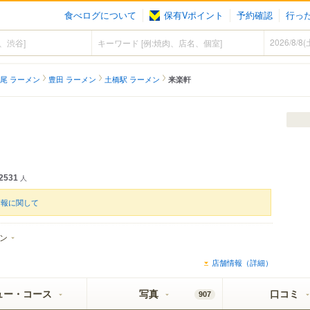
食べログについて
保有Vポイント
予約確認
行っ
尾 ラーメン
豊田 ラーメン
土橋駅 ラーメン
来楽軒
2531
人
情報に関して
ン
店舗情報（詳細）
ュー・コース
写真
口コミ
907