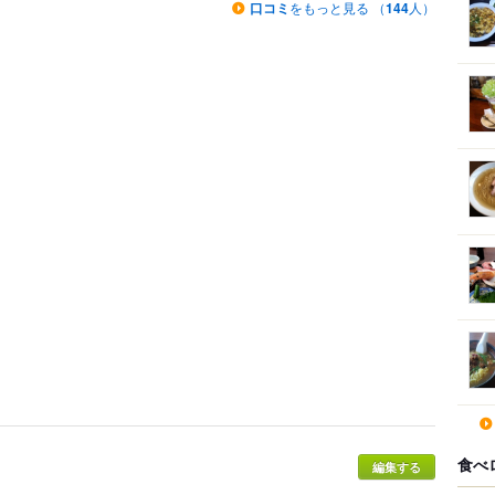
口コミ
をもっと見る （
144
人）
食べ
編集する