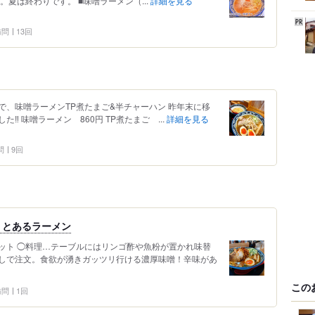
夏は終わりです。 ■味噌ラーメン（...
詳細を見る
 訪問
13回
、味噌ラーメンTP煮たまご&半チャーハン 昨年末に移
️ 味噌ラーメン 860円 TP煮たまご ...
詳細を見る
問
9回
りとあるラーメン
ット ◯料理…テーブルにはリンゴ酢や魚粉が置かれ味替
しで注文。食欲が湧きガッツリ行ける濃厚味噌！辛味があ
この
 訪問
1回