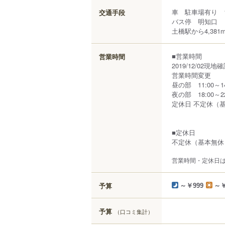
車 駐車場有り 
交通手段
バス停 明知口
土橋駅から4,381
■営業時間
営業時間
2019/12/02現地
営業時間変更
昼の部 11:00～14
夜の部 18:00～22
定休日 不定休（
■定休日
不定休（基本無休
営業時間・定休日
予算
～￥999
～￥
予算
（口コミ集計）