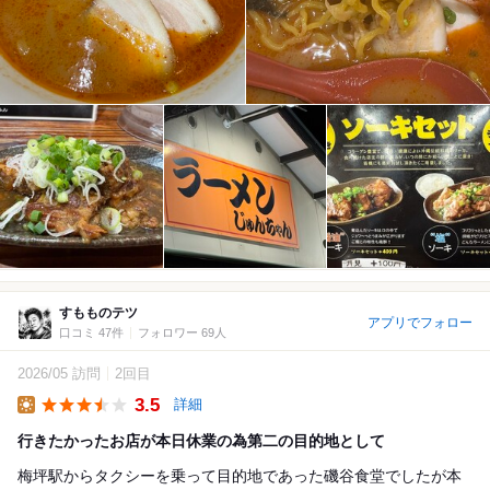
すもものテツ
アプリでフォロー
口コミ 47件
フォロワー 69人
2026/05 訪問
2回目
3.5
詳細
Lunch
行きたかったお店が本日休業の為第二の目的地として
梅坪駅からタクシーを乗って目的地であった磯谷食堂でしたが本