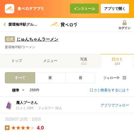
インストール
アプリで開く
愛環梅坪駅グルメへ
ログイン
じゅんちゃんラーメン
公式
愛環梅坪駅/ラーメン
写真
口コミ
トップ
メニュー
610
224
すべて
夜
昼
フォロー中
口コミ検索をするには？
268件
魔人プーさん
アプリでフォロー
口コミ 16件
フォロワー 32人
2026/07 訪問
1回目
4.0
Lunch