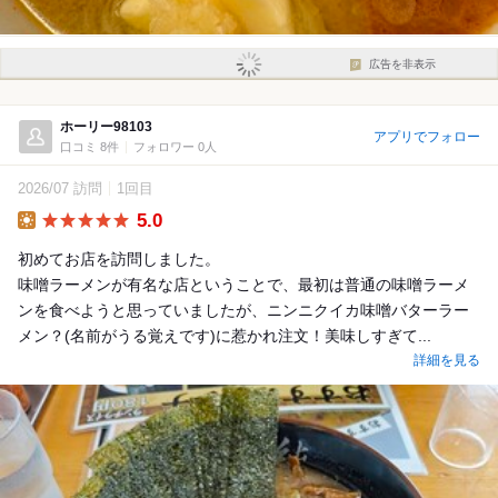
広告を非表示
ホーリー98103
アプリでフォロー
口コミ 8件
フォロワー 0人
2026/07 訪問
1回目
5.0
Lunch
初めてお店を訪問しました。
味噌ラーメンが有名な店ということで、最初は普通の味噌ラーメ
ンを食べようと思っていましたが、ニンニクイカ味噌バターラー
メン？(名前がうる覚えです)に惹かれ注文！美味しすぎて...
詳細を見る