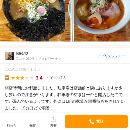
bde143
アプリでフォロー
口コミ 230件
フォロワー 44人
2025/11 訪問
1回目
3.4
～￥999/1人
Lunch
開店時間にお邪魔しました。駐車場は店舗前と隣にありますが少
し狭いので注意がいります。駐車場の空きは一台と開店したてで
すが混んでいるようです。外には1組の家族が順番待ちをされてい
ました。15分ほどで順番...
詳細を見る
電話
行った
保存
共有