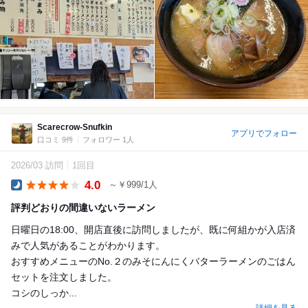
Scarecrow-Snufkin
アプリでフォロー
口コミ 9件
フォロワー 1人
2026/03 訪問
1回目
4.0
～￥999/1人
Dinner
評判どおりの間違いないラーメン
日曜日の18:00、開店直後に訪問しましたが、既に何組かが入店済
みで人気があることがわかります。
おすすめメニューのNo.２のみそにんにくバターラーメンのごはん
セットを注文しました。
コシのしっか...