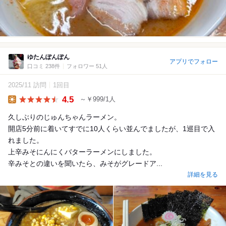
ゆたんぽんぽん
アプリでフォロー
口コミ 238件
フォロワー 51人
2025/11 訪問
1回目
4.5
～￥999/1人
Lunch
久しぶりのじゅんちゃんラーメン。
開店5分前に着いてすでに10人くらい並んでましたが、1巡目で入
れました。
上辛みそにんにくバターラーメンにしました。
辛みそとの違いを聞いたら、みそがグレードア...
詳細を見る