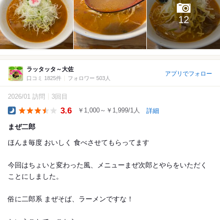
12
ラッタッタ～大佐
アプリでフォロー
口コミ 1825件
フォロワー 503人
2026/01 訪問
3回目
3.6
￥1,000～￥1,999/1人
詳細
Dinner
まぜ二郎
ほんま毎度 おいしく 食べさせてもらってます
今回はちょいと変わった風、メニューまぜ次郎とやらをいただく
ことにしました。
俗に二郎系 まぜそば、ラーメンですな！