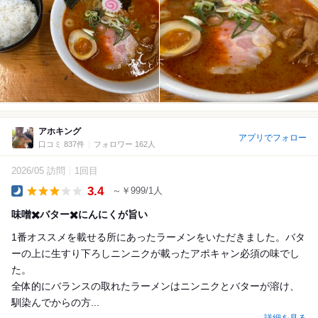
アホキング
アプリでフォロー
口コミ 837件
フォロワー 162人
2026/05 訪問
1回目
3.4
～￥999/1人
Dinner
味噌✖️バター✖️にんにくが旨い
1番オススメを載せる所にあったラーメンをいただきました。バタ
ーの上に生すり下ろしニンニクが載ったアポキャン必須の味でし
た。
全体的にバランスの取れたラーメンはニンニクとバターが溶け、
馴染んでからの方...