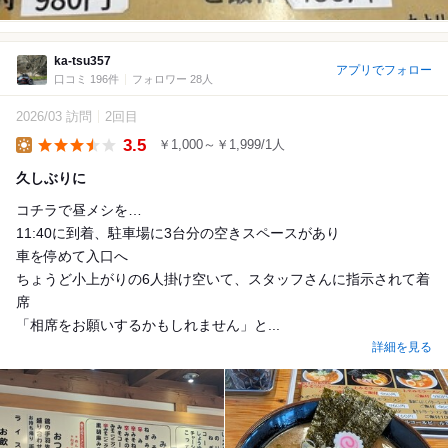
ka-tsu357
アプリでフォロー
口コミ 196件
フォロワー 28人
2026/03 訪問
2回目
3.5
￥1,000～￥1,999/1人
Lunch
久しぶりに
コチラで昼メシを…
11:40に到着、駐車場に3台分の空きスペースがあり
車を停めて入口へ
ちょうど小上がりの6人掛け空いて、スタッフさんに指示されて着
席
「相席をお願いするかもしれません」と...
詳細を見る