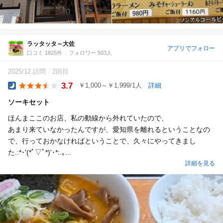
ラッタッタ～大佐
アプリでフォロー
口コミ 1825件
フォロワー 503人
2025/12 訪問
2回目
3.7
￥1,000～￥1,999/1人
詳細
Dinner
ソーキセット
ほんまここのお店、私の動線から外れていたので、
あまり来ていなかったんですが、愛知県を離れるということなの
で、行っておかなければということで、久々にやってきまし
た.:*･'(*ﾟ▽ﾟ*)'･*:.｡...
詳細を見る