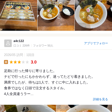
a4c122
アプリでフォロー
口コミ 226件
フォロワー 50人
2026/05 訪問
1回目
3.0
Lunch
足助に行った帰りに寄りました。
ナビで行ったにもかかわらず、迷ってたどり着きました。
満席でしたが、待ちは1人で、すぐに中に入れました。
食券ではなく口頭で注文するスタイル。
4人全員違うラー...
詳細を見る