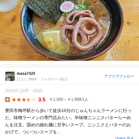
masa7425
アプリでフォロー
口コミ 399件
フォロワー 252人
2026/07 訪問
1回目
3.5
￥1,000～￥1,999/1人
Lunch
豊田市梅坪駅から歩いて徒歩10分のじゅんちゃんラーメンに行っ
た。味噌ラーメンの専門店みたい。辛味噌ニンニクバターらーめ
んを注文。固めの縮れ麺に甘辛いスープ。ニンニクとバターのお
かげで、ついついスープを...
詳細を見る