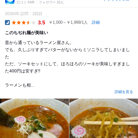
口コミ 54件
フォロワー 25人
2026/05 訪問
2回目
3.5
￥1,000～￥1,999/1人
詳細
Dinner
このちぢれ麺が美味い
昔から通っているラーメン屋さん。
でも、久しぶりすぎてバターがないからミソニラしてしまいまし
た
ただ、ソーキセットにして、ほろほろのソーキが美味しすぎまし
た400円は安すぎ‼️
ラーメンも相...
詳細を見る