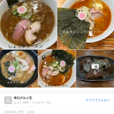
6
辛口グルメ王
アプリでフォロー
口コミ 10件
フォロワー 4人
2026/04 訪問
1回目