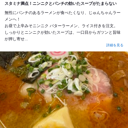
スタミナ満点！ニンニクとパンチの効いたスープがたまらない
無性にパンチのあるラーメンが食べたくなり、じゅんちゃんラー
メンへ！
お昼で上辛みそニンニク バターラーメン、ライス付きを注文。
しっかりとニンニクが効いたスープは、一口目からガツンと旨味
が押し寄せ...
詳細を見る