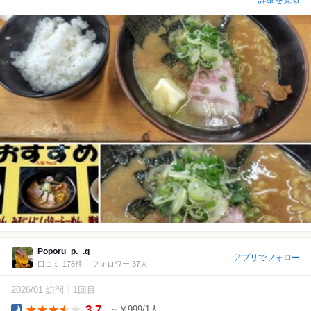
詳細を見る
Poporu_p._.q
アプリでフォロー
口コミ 178件
フォロワー 37人
2026/01 訪問
1回目
3.7
～￥999/1人