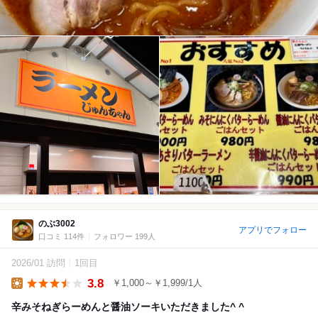
のぶ3002
アプリでフォロー
口コミ 114件
フォロワー 199人
2026/01 訪問
1回目
3.8
￥1,000～￥1,999/1人
Lunch
辛みそねぎらーめんと醤油ソーキいただきました^ ^