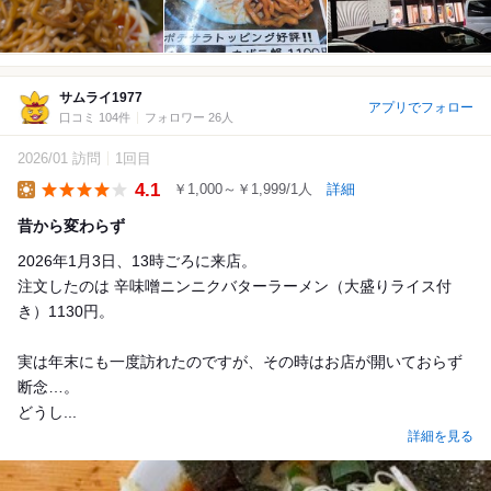
サムライ1977
アプリでフォロー
口コミ 104件
フォロワー 26人
2026/01 訪問
1回目
4.1
￥1,000～￥1,999/1人
詳細
Lunch
昔から変わらず
2026年1月3日、13時ごろに来店。
注文したのは 辛味噌ニンニクバターラーメン（大盛りライス付
き）1130円。
実は年末にも一度訪れたのですが、その時はお店が開いておらず
断念…。
どうし...
詳細を見る