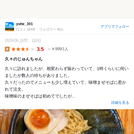
yuhe_301
アプリでフォロー
口コミ 164件
フォロワー 49人
2026/06 訪問
1回目
3.5
～￥999/1人
Lunch
久々のじゅんちゃん
久々に訪れましたが、相変わらず賑わっていて、1時くらいに伺い
ましたが数人の待ちがありました。
久々だったのでメニューも少し増えていて、味噌まぜそばに惹か
れて注文。
味噌味のまぜそばは初めてでしたが...
詳細を見る