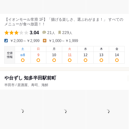
【イオンモール常滑 1F】「揚げる楽しさ、選ぶわがまま！」 すべての
メニューが食べ放題！！
3.04
21
229
人
人
￥2,000～￥2,999
￥1,000～￥1,999
土
日
月
火
水
木
金
空席
8
9
10
11
12
13
14
8
/
情報
や台ずし 知多半田駅前町
半田市 / 居酒屋、寿司、海鮮