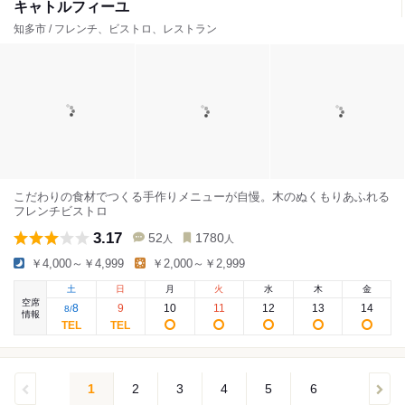
キャトルフィーユ
知多市 / フレンチ、ビストロ、レストラン
こだわりの食材でつくる手作りメニューが自慢。木のぬくもりあふれる
フレンチビストロ
3.17
52
1780
人
人
￥4,000～￥4,999
￥2,000～￥2,999
土
日
月
火
水
木
金
空席
8
9
10
11
12
13
14
8
/
情報
1
2
3
4
5
6