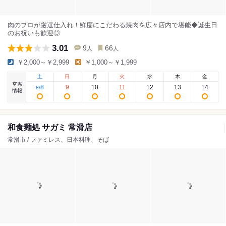
肉のプロが厳選仕入れ！鮮度にこだわる焼肉を広々店内で堪能◆誕生日
のお祝いも歓迎◎
3.01
9
66
人
人
￥2,000～￥2,999
￥1,000～￥1,999
土
日
月
火
水
木
金
空席
8
9
10
11
12
13
14
8
/
情報
和食麺処 サガミ 常滑店
常滑市 / ファミレス、日本料理、そば