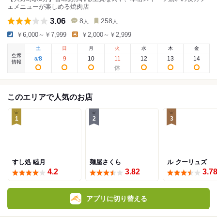
ェメニューが楽しめる焼肉店
3.06
8
258
人
人
￥6,000～￥7,999
￥2,000～￥2,999
土
日
月
火
水
木
金
空席
8
9
10
11
12
13
14
8
/
情報
このエリアで人気のお店
1
2
3
すし処 睦月
麺屋さくら
ル クーリュズ
4.2
3.82
3.7
アプリに切り替える