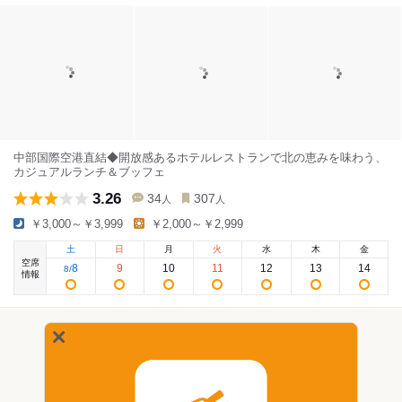
中部国際空港直結◆開放感あるホテルレストランで北の恵みを味わう、
カジュアルランチ＆ブッフェ
3.26
34
307
人
人
￥3,000～￥3,999
￥2,000～￥2,999
土
日
月
火
水
木
金
空席
8
9
10
11
12
13
14
8
/
情報