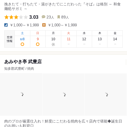
挽きたて・打ちたて・湯がきたてにこだわった『そば』は格別 ～ 和食
麺処サガミ ～
3.03
23
89
人
人
￥1,000～￥1,999
￥1,000～￥1,999
土
日
月
火
水
木
金
空席
8
9
10
11
12
13
14
8
/
情報
あみやき亭 武豊店
知多郡武豊町 / 焼肉
肉のプロが厳選仕入れ！鮮度にこだわる焼肉を広々店内で堪能◆誕生日
のお祝いも歓迎◎