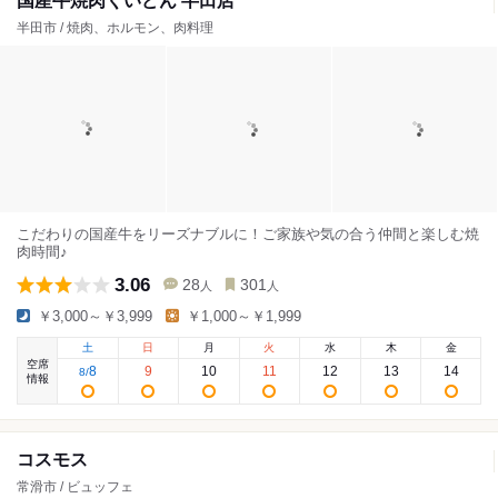
国産牛焼肉くいどん 半田店
半田市 / 焼肉、ホルモン、肉料理
こだわりの国産牛をリーズナブルに！ご家族や気の合う仲間と楽しむ焼
肉時間♪
3.06
28
301
人
人
￥3,000～￥3,999
￥1,000～￥1,999
土
日
月
火
水
木
金
空席
8
9
10
11
12
13
14
8
/
情報
コスモス
常滑市 / ビュッフェ