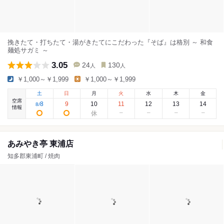
挽きたて・打ちたて・湯がきたてにこだわった『そば』は格別 ～ 和食
麺処サガミ ～
3.05
24
130
人
人
￥1,000～￥1,999
￥1,000～￥1,999
土
日
月
火
水
木
金
空席
8
9
10
11
12
13
14
8
/
情報
あみやき亭 東浦店
知多郡東浦町 / 焼肉