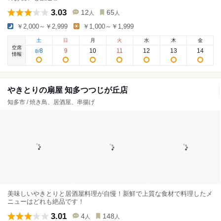
3.03
12
65
人
人
￥2,000～￥2,999
￥1,000～￥1,999
土
日
月
火
水
木
金
空席
8
9
10
11
12
13
14
8
/
情報
やきとりの扇屋 知多つつじが丘店
知多市 / 焼き鳥、居酒屋、串揚げ
美味しいやきとりと居酒屋料理が自慢！新鮮で上質な食材で料理したメ
ニューはどれも絶品です！
3.01
4
148
人
人