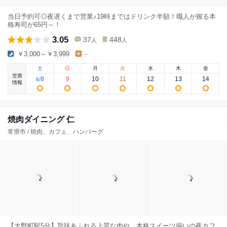
当日予約可◎夜遅くまで営業♪19時まではドリンク半額！職人が握る本
格寿司が65円～！
3.05
37
448
人
人
￥3,000～￥3,999
-
土
日
月
火
水
木
金
空席
8
9
10
11
12
13
14
8
/
情報
焼肉ダイニング 仁
常滑市 / 焼肉、カフェ、ハンバーグ
【大野町駅5分】旨味あふれる上質な肉や、本格スイーツ揃いの夜カフ