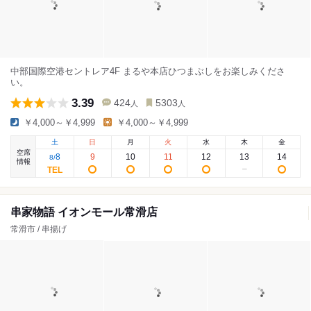
中部国際空港セントレア4F まるや本店ひつまぶしをお楽しみくださ
い。
3.39
424
5303
人
人
￥4,000～￥4,999
￥4,000～￥4,999
土
日
月
火
水
木
金
空席
8
9
10
11
12
13
14
8
/
情報
串家物語 イオンモール常滑店
常滑市 / 串揚げ