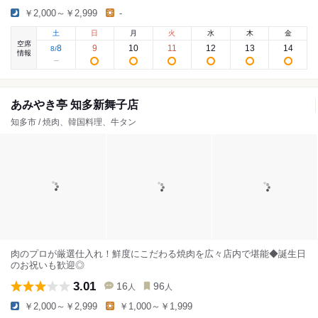
￥2,000～￥2,999
-
土
日
月
火
水
木
金
空席
8
9
10
11
12
13
14
8
/
情報
あみやき亭 知多新舞子店
知多市 / 焼肉、韓国料理、牛タン
肉のプロが厳選仕入れ！鮮度にこだわる焼肉を広々店内で堪能◆誕生日
のお祝いも歓迎◎
3.01
16
96
人
人
￥2,000～￥2,999
￥1,000～￥1,999