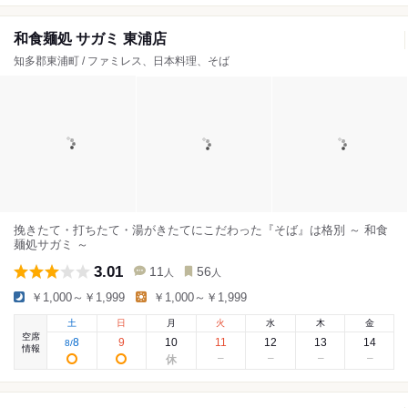
和食麺処 サガミ 東浦店
知多郡東浦町 / ファミレス、日本料理、そば
挽きたて・打ちたて・湯がきたてにこだわった『そば』は格別 ～ 和食
麺処サガミ ～
3.01
11
56
人
人
￥1,000～￥1,999
￥1,000～￥1,999
土
日
月
火
水
木
金
空席
8
9
10
11
12
13
14
8
/
情報