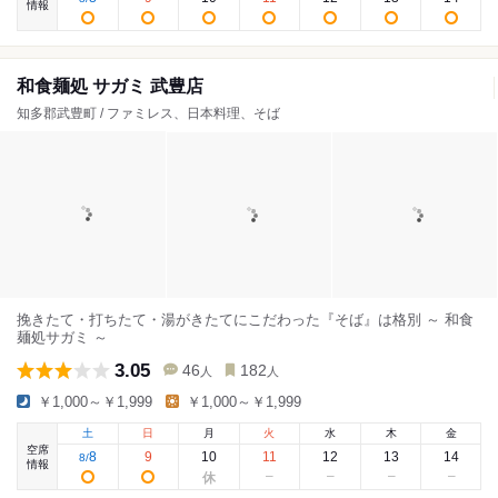
情報
和食麺処 サガミ 武豊店
知多郡武豊町 / ファミレス、日本料理、そば
挽きたて・打ちたて・湯がきたてにこだわった『そば』は格別 ～ 和食
麺処サガミ ～
3.05
46
182
人
人
￥1,000～￥1,999
￥1,000～￥1,999
土
日
月
火
水
木
金
空席
8
9
10
11
12
13
14
8
/
情報