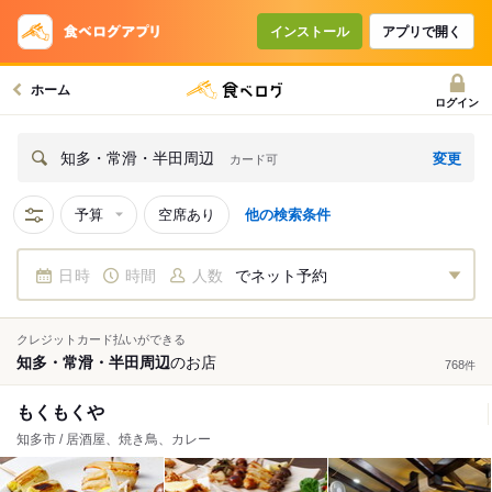
インストール
アプリで開く
ホーム
ログイン
変更
知多・常滑・半田周辺
カード可
予算
空席あり
他の検索条件
日時
時間
人数
でネット予約
クレジットカード払いができる
知多・常滑・半田周辺
の
お店
768
件
もくもくや
知多市 / 居酒屋、焼き鳥、カレー