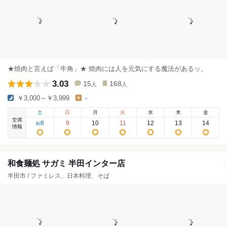
★焼肉と言えば「牛角」★ 焼肉には人を元気にする魔法があるッ。
3.03
15
168
人
人
￥3,000～￥3,999
-
土
日
月
火
水
木
金
空席
8
9
10
11
12
13
14
8
/
情報
和食麺処 サガミ 半田インター店
半田市 / ファミレス、日本料理、そば