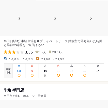
半田口駅3分◆駐車場有◆プライベートテラス付個室で落ち着いた時間
と季節の料理をご堪能下さい
3.35
92
2873
人
人
￥3,000～￥3,999
￥1,000～￥1,999
土
日
月
火
水
木
金
空席
8
9
10
11
12
13
14
8
/
情報
牛角 半田店
半田市 / 焼肉、ホルモン、居酒屋