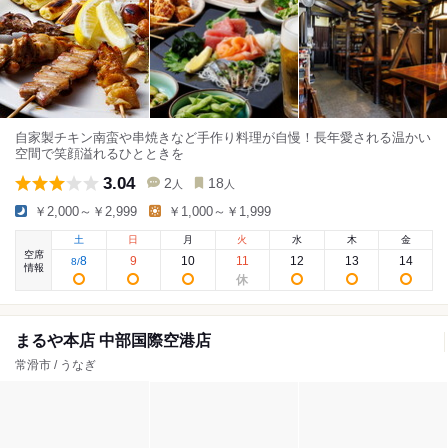
自家製チキン南蛮や串焼きなど手作り料理が自慢！長年愛される温かい
空間で笑顔溢れるひとときを
3.04
2
18
人
人
￥2,000～￥2,999
￥1,000～￥1,999
土
日
月
火
水
木
金
空席
8
9
10
11
12
13
14
8
/
情報
まるや本店 中部国際空港店
常滑市 / うなぎ