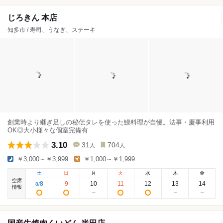
じろきん 本店
知多市 / 寿司、うなぎ、ステーキ
創業時より継ぎ足しの秘伝タレを使った鰻料理が自慢。法事・慶事利用
OK◎大小様々な個室完備有
3.10
31
704
人
人
￥3,000～￥3,999
￥1,000～￥1,999
土
日
月
火
水
木
金
空席
8
9
10
11
12
13
14
8
/
情報