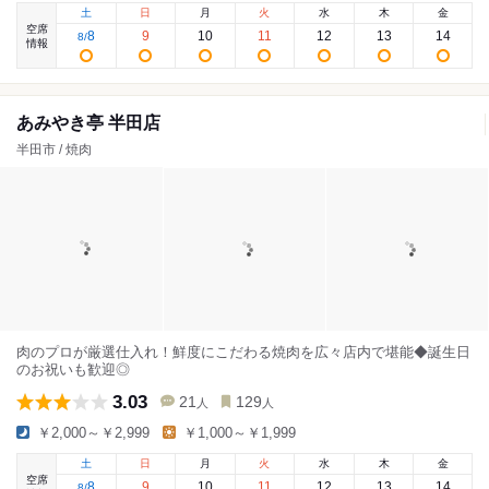
土
日
月
火
水
木
金
空席
8
9
10
11
12
13
14
8
/
情報
あみやき亭 半田店
半田市 / 焼肉
肉のプロが厳選仕入れ！鮮度にこだわる焼肉を広々店内で堪能◆誕生日
のお祝いも歓迎◎
3.03
21
129
人
人
￥2,000～￥2,999
￥1,000～￥1,999
土
日
月
火
水
木
金
空席
8
9
10
11
12
13
14
8
/