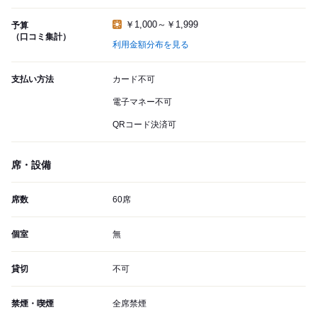
￥1,000～￥1,999
予算
（口コミ集計）
利用金額分布を見る
支払い方法
カード不可
電子マネー不可
QRコード決済可
席・設備
席数
60席
個室
無
貸切
不可
禁煙・喫煙
全席禁煙