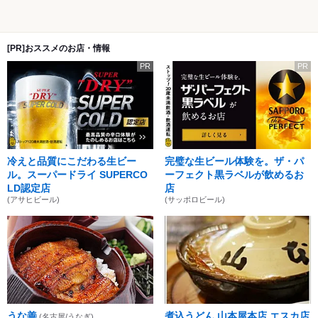
[PR]おススメのお店・情報
PR
PR
冷えと品質にこだわる生ビー
完璧な生ビール体験を。ザ・パ
ル。スーパードライ SUPERCO
ーフェクト黒ラベルが飲めるお
LD認定店
店
(アサヒビール)
(サッポロビール)
うな善
煮込うどん 山本屋本店 エスカ店
(名古屋/うなぎ)