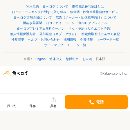
利用規約
食べログについて
携帯電話番号認証とは
口コミ・ランキングに対する取り組み
飲食店・飲食企業様向けサービス
食べログ店舗会員について
広告（メーカー・団体様等向け）について
機能改善要望
口コミガイドライン
食べログプレミアム
食べログプレミアム無料クーポン
ネット予約（リクエスト予約）
個人情報保護方針
外部送信（オプトアウト）
特定商取引法に基づく表記
推奨環境
ヘルプ・お問い合わせ
採用情報
企業情報
キーワード一覧
サイトマップ
チェーン一覧
言語：
English
简体中文
繁體中文
한국어
日本語
©Kakaku.com, Inc.
電話
行った
保存
共有