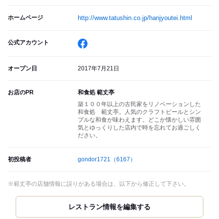
ホームページ
http://www.tatushin.co.jp/hanjyoutei.html
公式アカウント
オープン日
2017年7月21日
お店のPR
和食処 範丈亭
築１００年以上の古民家をリノベーションした
和食処 範丈亭。人気のクラフトビールとシン
プルな和食が味わえます。どこか懐かしい雰囲
気とゆっくりした店内で時を忘れてお過ごしく
ださい。
初投稿者
gondor1721
（6167）
※範丈亭の店舗情報に誤りがある場合は、以下から修正して下さい。
レストラン情報を編集する