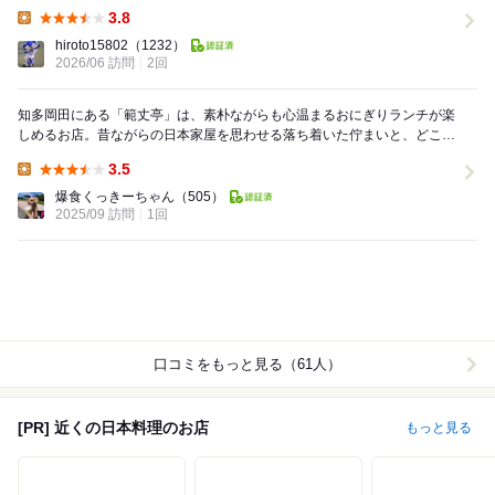
部であられを売っていました。 そして、岡田...
3.8
Lunch:
hiroto15802
（1232）
2026/06 訪問
2回
知多岡田にある「範丈亭」は、素朴ながらも心温まるおにぎりランチが楽
しめるお店。昔ながらの日本家屋を思わせる落ち着いた佇まいと、どこか
懐かしさを感じる空間は、訪れるだけでほっとするよ...
3.5
Lunch:
爆食くっきーちゃん
（505）
2025/09 訪問
1回
口コミをもっと見る（61人）
[PR] 近くの日本料理のお店
もっと見る