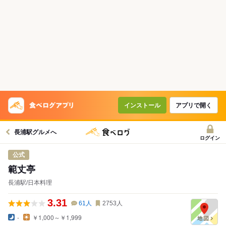
インストール
アプリで開く
長浦駅グルメへ
ログイン
公式
範丈亭
長浦駅/日本料理
3.31
61
人
2753
人
-
￥1,000～￥1,999