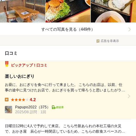
すべての写真を見る（449件）
広告を非表示
口コミ
ピックアップ！口コミ
楽しいおにぎり
お昼に、おにぎりを食べに行って来ました。 こちらのお店は、以前、仕
事の途中に見つけたお店で、おにぎりを買って帰ろうと思いましたがラン
チか良い感じだったので、店内で頂きました。 お店では、お米•海苔そし
4.2
て麺にこだわった食事を、 米菓で培ったデータ をフルに活用して提供
Lunch:
し、本当に美味しい日本の食...
Papupo2022
（375）
2025/08 訪問
1回
日曜日12時に4人で予約して来店。 こちら竹新あられの本社工場の火災
で、おかき屋 辰心が一時閉店しているため、こちらの飲食スペースの一