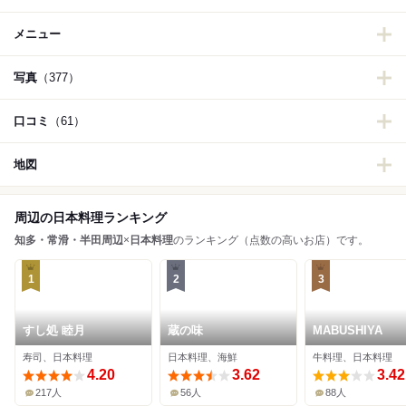
メニュー
写真
（377）
口コミ
（61）
地図
周辺の日本料理ランキング
知多・常滑・半田周辺
×
日本料理
のランキング（点数の高いお店）です。
1
2
3
すし処 睦月
蔵の味
MABUSHIYA
寿司、日本料理
日本料理、海鮮
牛料理、日本料理
4.20
3.62
3.42
217人
56人
88人