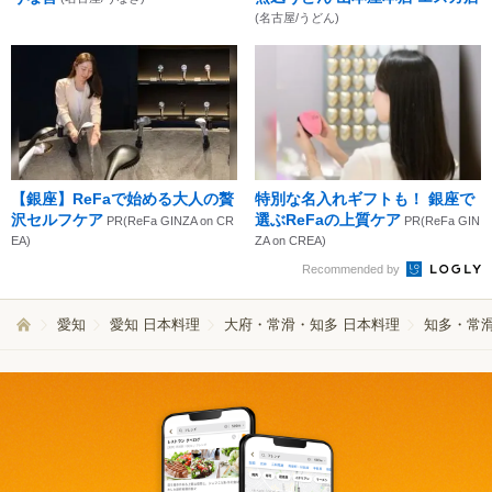
(名古屋/うどん)
【銀座】ReFaで始める大人の贅
特別な名入れギフトも！ 銀座で
沢セルフケア
選ぶReFaの上質ケア
PR(ReFa GINZA on CR
PR(ReFa GIN
EA)
ZA on CREA)
Recommended by
愛知
愛知 日本料理
大府・常滑・知多 日本料理
知多・常滑