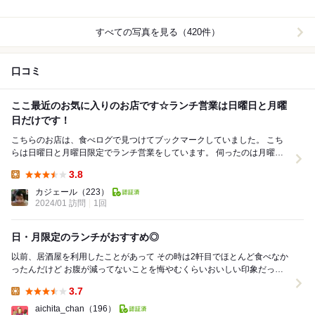
すべての写真を見る（420件）
口コミ
ここ最近のお気に入りのお店です☆ランチ営業は日曜日と月曜
日だけです！
こちらのお店は、食べログで見つけてブックマークしていました。 こち
らは日曜日と月曜日限定でランチ営業をしています。 伺ったのは月曜の
12時過ぎでしたが、運良く予約なしでも入...
3.8
Lunch:
カジェール
（223）
2024/01 訪問
1回
日・月限定のランチがおすすめ◎
以前、居酒屋を利用したことがあって その時は2軒目でほとんど食べなか
ったんだけど お腹が減ってないことを悔やむくらいおいしい印象だった
から ランチに行くって決めてた！ ...
3.7
Lunch:
aichita_chan
（196）