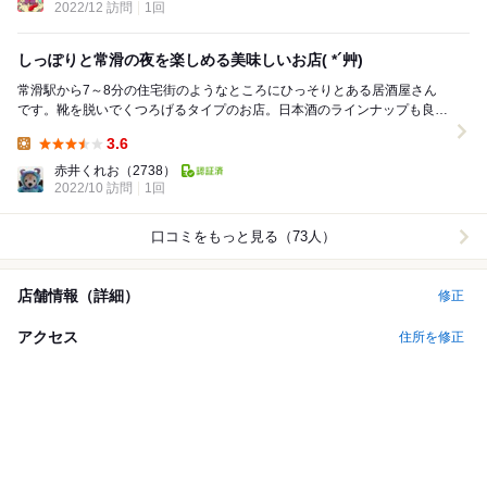
2022/12 訪問
1回
しっぽりと常滑の夜を楽しめる美味しいお店( *´艸)
常滑駅から7～8分の住宅街のようなところにひっそりとある居酒屋さん
です。靴を脱いでくつろげるタイプのお店。日本酒のラインナップも良い
お店です。 こんにちは(^o^)/ 翌朝、...
3.6
Lunch:
赤井くれお
（2738）
2022/10 訪問
1回
口コミをもっと見る（73人）
店舗情報（詳細）
修正
アクセス
住所を修正