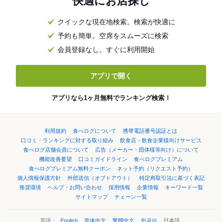
快適にお店探し
クイックな現在地検索。検索が快適に
予約も簡単。空席をスムーズに検索
会員登録なし。すぐに利用開始
アプリで開く
アプリなら1ヶ月無料でランキング検索！
利用規約
食べログについて
携帯電話番号認証とは
口コミ・ランキングに対する取り組み
飲食店・飲食企業様向けサービス
食べログ店舗会員について
広告（メーカー・団体様等向け）について
機能改善要望
口コミガイドライン
食べログプレミアム
食べログプレミアム無料クーポン
ネット予約（リクエスト予約）
個人情報保護方針
外部送信（オプトアウト）
特定商取引法に基づく表記
推奨環境
ヘルプ・お問い合わせ
採用情報
企業情報
キーワード一覧
サイトマップ
チェーン一覧
言語：
English
简体中文
繁體中文
한국어
日本語