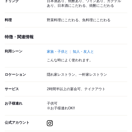
ドリンク
日本酒あり、焼酎あり、ワインあり、カクテル
あり、日本酒にこだわる、焼酎にこだわる
料理
野菜料理にこだわる、魚料理にこだわる
特徴・関連情報
利用シーン
家族・子供と
知人・友人と
こんな時によく使われます。
ロケーション
隠れ家レストラン、一軒家レストラン
サービス
2時間半以上の宴会可、テイクアウト
お子様連れ
子供可
※お子様連れOK!!
公式アカウント