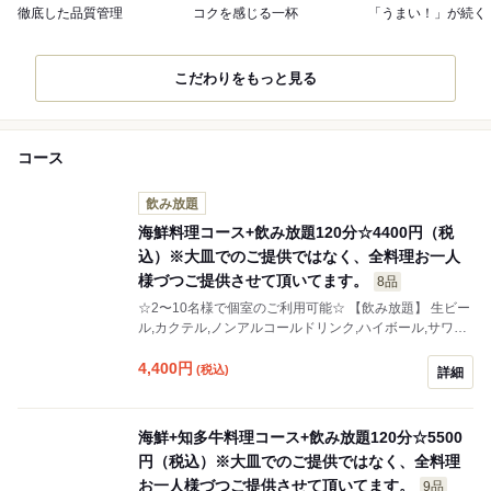
徹底した品質管理
コクを感じる一杯
「うまい！」が続く
こだわりをもっと見る
コース
飲み放題
海鮮料理コース+飲み放題120分☆4400円（税
込）※大皿でのご提供ではなく、全料理お一人
様づつご提供させて頂いてます。
8品
☆2〜10名様で個室のご利用可能☆ 【飲み放題】 生ビー
ル,カクテル,ノンアルコールドリンク,ハイボール,サワー,
焼酎,日本酒,梅酒など種類豊富に揃えています 。 【コー
4,400
円
ス料理】 御一人様一皿づつお出しする会席コース。
(税込)
詳細
海鮮+知多牛料理コース+飲み放題120分☆5500
円（税込）※大皿でのご提供ではなく、全料理
お一人様づつご提供させて頂いてます。
9品