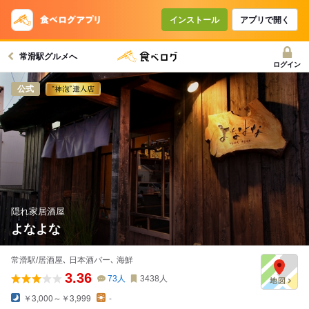
インストール
アプリで開く
常滑駅グルメへ
ログイン
公式
隠れ家居酒屋
よなよな
常滑駅/居酒屋､ 日本酒バー､ 海鮮
3.36
73
人
3438
人
￥3,000～￥3,999
-