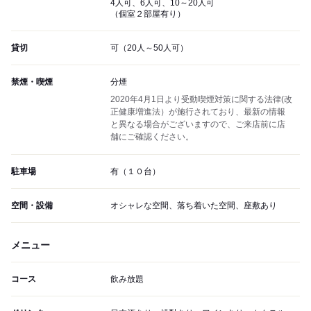
4人可、6人可、10～20人可
（個室２部屋有り）
貸切
可（20人～50人可）
禁煙・喫煙
分煙
2020年4月1日より受動喫煙対策に関する法律(改
正健康増進法）が施行されており、最新の情報
と異なる場合がございますので、ご来店前に店
舗にご確認ください。
駐車場
有（１０台）
空間・設備
オシャレな空間、落ち着いた空間、座敷あり
メニュー
コース
飲み放題