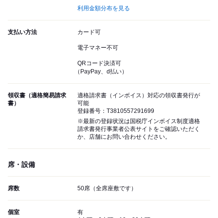
利用金額分布を見る
支払い方法
カード可
電子マネー不可
QRコード決済可
（PayPay、d払い）
領収書（適格簡易請求
適格請求書（インボイス）対応の領収書発行が
書）
可能
登録番号：T3810557291699
※最新の登録状況は国税庁インボイス制度適格
請求書発行事業者公表サイトをご確認いただく
か、店舗にお問い合わせください。
席・設備
席数
50席（全席座敷です）
個室
有