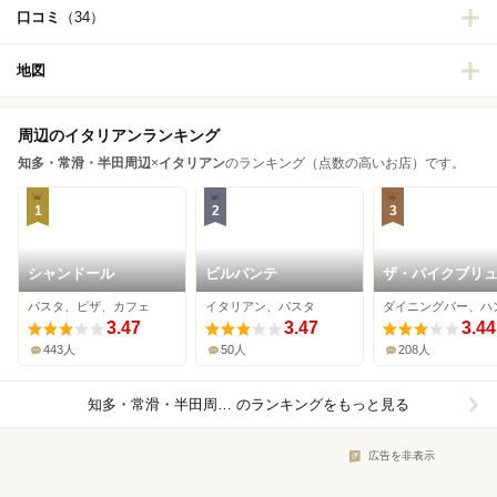
口コミ
（34）
地図
周辺のイタリアンランキング
知多・常滑・半田周辺
×
イタリアン
のランキング（点数の高いお店）です。
1
2
3
シャンドール
ビルバンテ
ザ・パイクブリ
ング レストラン
パスタ、ピザ、カフェ
イタリアン、パスタ
ラフトビアバー 
3.47
3.47
国際空港セント
3.44
443人
50人
208人
知多・常滑・半田周辺×イタリアン
のランキングをもっと見る
広告を非表示