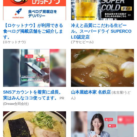
【ロケットナウ】が利用できる
冷えと品質にこだわる生ビー
食べログ掲載店舗をご紹介しま
ル。スーパードライ SUPERCO
す。
LD認定店
(ロケットナウ)
(アサヒビール)
SNSアカウントを着実に成長。
山本屋総本家 名鉄店
(名古屋/うど
実はみんなココ使ってます。
ん)
PR
(Dreaw合同会社)