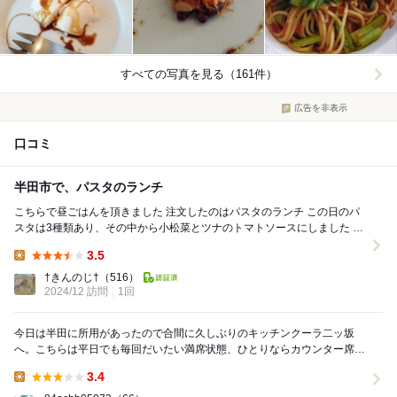
すべての写真を見る（161件）
広告を非表示
口コミ
半田市で、パスタのランチ
こちらで昼ごはんを頂きました 注文したのはパスタのランチ この日のパ
スタは3種類あり、その中から小松菜とツナのトマトソースにしました ま
ずは前菜が運ばれてきます けっこ...
3.5
Lunch:
†きんのじ†
（516）
2024/12 訪問
1回
今日は半田に所用があったので合間に久しぶりのキッチンクーラ二ッ坂
へ。こちらは平日でも毎回だいたい満席状態、ひとりならカウンター席に
ギリ入れるかどうかの人気店なのですが今日は一回転目...
3.4
Lunch: