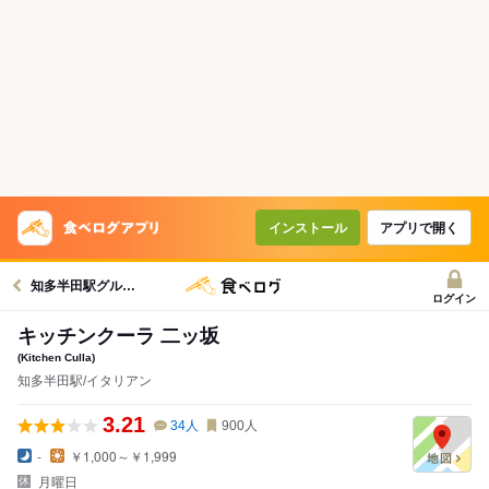
インストール
アプリで開く
知多半田駅グルメへ
ログイン
キッチンクーラ 二ッ坂
(Kitchen Culla)
知多半田駅/イタリアン
3.21
34
人
900
人
-
￥1,000～￥1,999
月曜日