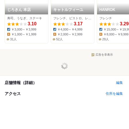
じろきん 本店
キャトルフィーユ
HANROK
寿司、うなぎ、ステーキ
フレンチ、ビストロ、レストラン
フレンチ
3.10
3.17
3.29
￥3,000～￥3,999
￥4,000～￥4,999
￥15,000～￥19,9
Dinner:
Dinner:
Dinner:
￥1,000～￥1,999
￥2,000～￥2,999
￥8,000～￥9,999
Lunch:
Lunch:
Lunch:
31人
52人
29人
広告を非表示
店舗情報（詳細）
編集
アクセス
住所を編集