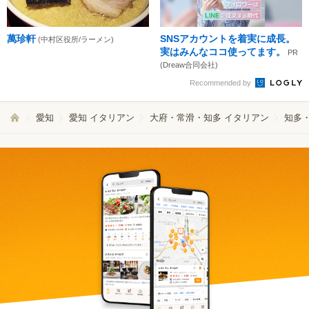
萬珍軒
SNSアカウントを着実に成長。
(中村区役所/ラーメン)
実はみんなココ使ってます。
PR
(Dreaw合同会社)
Recommended by
愛知
愛知 イタリアン
大府・常滑・知多 イタリアン
知多