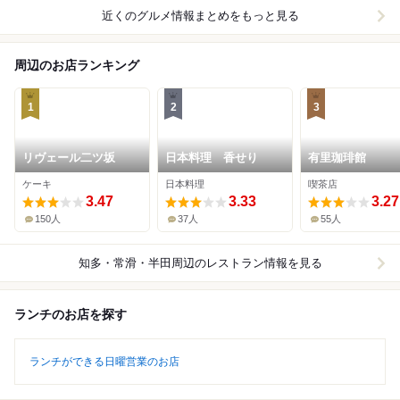
近くのグルメ情報まとめをもっと見る
周辺のお店ランキング
1
2
3
リヴェール二ツ坂
日本料理 香せり
有里珈琲館
ケーキ
日本料理
喫茶店
3.47
3.33
3.27
150人
37人
55人
知多・常滑・半田周辺
のレストラン情報を見る
ランチのお店を探す
ランチができる日曜営業のお店