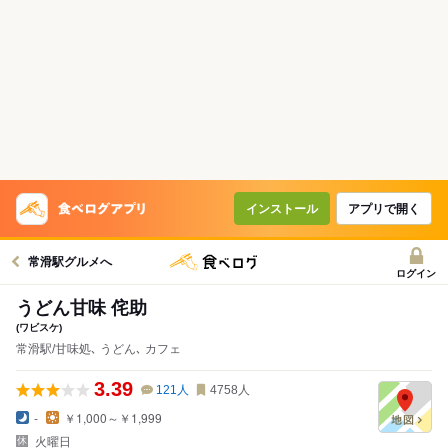
インストール
アプリで開く
常滑駅グルメへ
ログイン
うどん甘味 侘助
(ワビスケ)
常滑駅/甘味処､ うどん､ カフェ
3.39
121
人
4758
人
-
￥1,000～￥1,999
火曜日