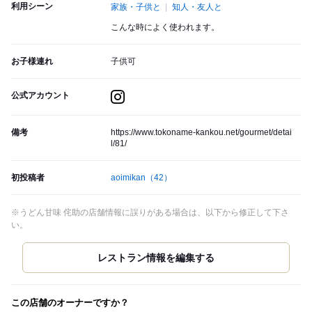
利用シーン
家族・子供と
知人・友人と
こんな時によく使われます。
お子様連れ
子供可
公式アカウント
備考
https://www.tokoname-kankou.net/gourmet/detai
l/81/
初投稿者
aoimikan
（42）
※うどん甘味 侘助の店舗情報に誤りがある場合は、以下から修正して下さ
い。
この店舗のオーナーですか？