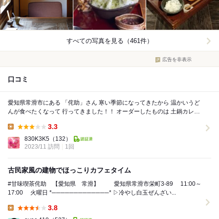
すべての写真を見る（461件）
広告を非表示
口コミ
愛知県常滑市にある 「侘助」さん 寒い季節になってきたから 温かいうど
んが食べたくなって 行ってきました！！ オーダーしたものは 土鍋カレー
うどん 1500円 ...
3.3
Lunch:
830K3K5
（132）
2023/11 訪問
1回
古民家風の建物でほっこりカフェタイム
#甘味喫茶侘助 【愛知県 常滑】 愛知県常滑市栄町3-89 11:00～
17:00 火曜日 *─────────────* ▷冷やし白玉ぜんざい...
3.8
Lunch: