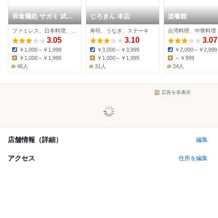
和食麺処 サガミ 武豊
じろきん 本店
楽餐館
店
ファミレス、日本料理、そば
寿司、うなぎ、ステーキ
台湾料理、中華料理
3.05
3.10
3.07
￥1,000～￥1,999
￥3,000～￥3,999
￥2,000～￥2,999
Dinner:
Dinner:
Dinner:
￥1,000～￥1,999
￥1,000～￥1,999
～￥999
Lunch:
Lunch:
Lunch:
46人
31人
24人
広告を非表示
店舗情報（詳細）
編集
アクセス
住所を編集