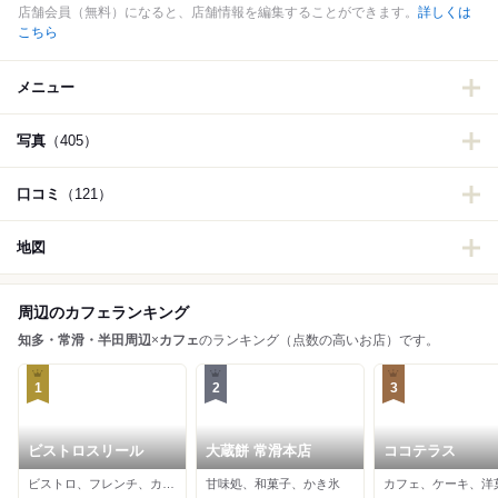
店舗会員（無料）になると、店舗情報を編集することができます。
詳しくは
こちら
メニュー
写真
（405）
口コミ
（121）
地図
周辺のカフェランキング
知多・常滑・半田周辺
×
カフェ
のランキング（点数の高いお店）です。
1
2
3
ビストロスリール
大蔵餅 常滑本店
ココテラス
ビストロ、フレンチ、カフェ
甘味処、和菓子、かき氷
カフェ、ケーキ、洋