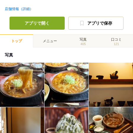
店舗情報（詳細）
アプリで開く
アプリで保存
写真
口コミ
トップ
メニュー
405
121
写真