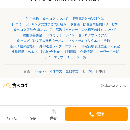
利用規約
食べログについて
携帯電話番号認証とは
口コミ・ランキングに対する取り組み
飲食店・飲食企業様向けサービス
食べログ店舗会員について
広告（メーカー・団体様等向け）について
機能改善要望
口コミガイドライン
食べログプレミアム
食べログプレミアム無料クーポン
ネット予約（リクエスト予約）
個人情報保護方針
外部送信（オプトアウト）
特定商取引法に基づく表記
推奨環境
ヘルプ・お問い合わせ
採用情報
企業情報
キーワード一覧
サイトマップ
チェーン一覧
言語：
English
简体中文
繁體中文
한국어
日本語
©Kakaku.com, Inc.
電話
行った
保存
共有