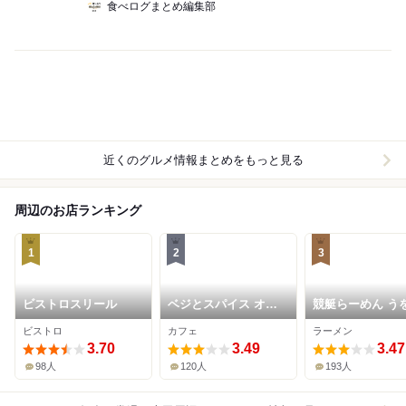
食べログまとめ編集部
近くのグルメ情報まとめをもっと見る
周辺のお店ランキング
1
2
3
ビストロスリール
ベジとスパイス オム
競艇らーめん う
オム オム
よ
ビストロ
カフェ
ラーメン
3.70
3.49
3.47
98人
120人
193人