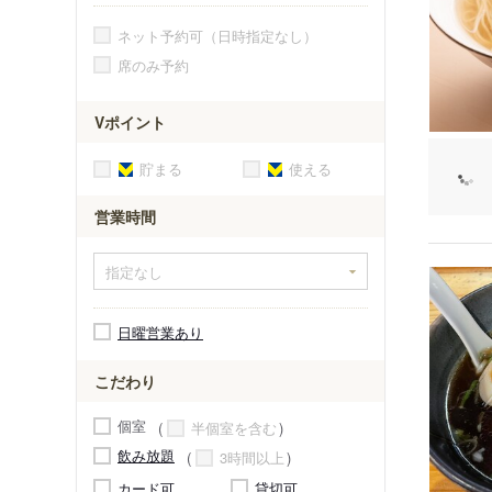
ネット予約可（日時指定なし）
席のみ予約
Vポイント
貯まる
使える
営業時間
日曜営業あり
こだわり
個室
半個室を含む
飲み放題
3時間以上
カード可
貸切可