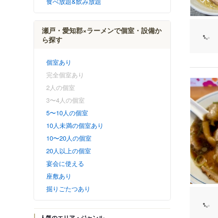
食べ放題&飲み放題
瀬戸・愛知郡×ラーメンで個室・設備か
ら探す
個室あり
完全個室あり
2人の個室
3〜4人の個室
5〜10人の個室
10人未満の個室あり
10〜20人の個室
20人以上の個室
宴会に使える
座敷あり
掘りごたつあり
人気のエリア・ジャンル