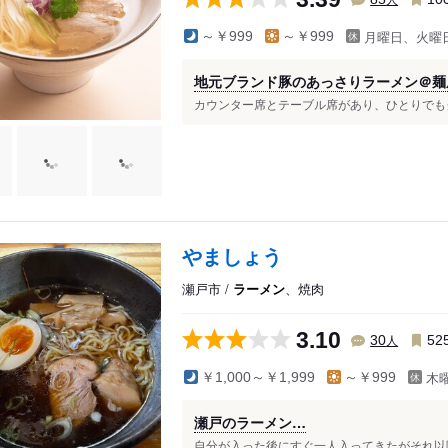
月曜日、火曜
～￥999
～￥999
地元ブランド豚のあっさりラーメン＠麺
カウンター席とテーブル席があり、ひとりでもグ
やましょう
瀬戸市 /
ラーメン
、焼肉
3.10
人
30
52
木
￥1,000～￥1,999
～￥999
瀬戸のラーメン…
自分が入った後にすぐ一人入ってきたがそれ以降客