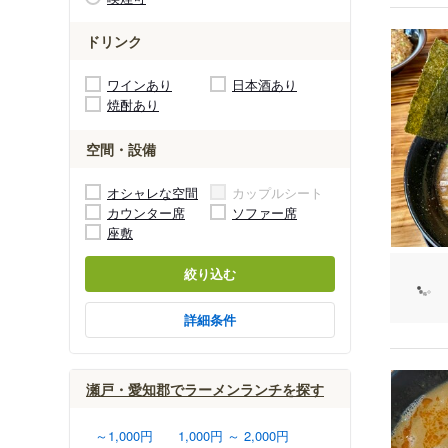
ドリンク
ワインあり
日本酒あり
焼酎あり
空間・設備
オシャレな空間
カップルシート
カウンター席
ソファー席
座敷
絞り込む
詳細条件
瀬戸・愛知郡でラーメンランチを探す
～1,000円
1,000円 ～ 2,000円