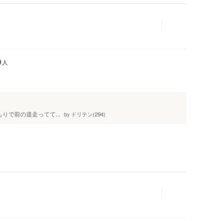
人
9
りで前の道走ってて...
ドリテン(294)
by