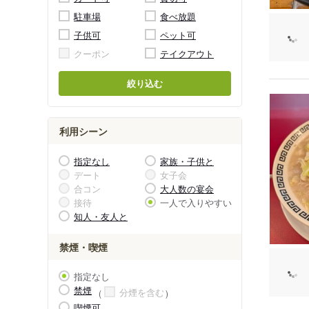
駐車場
食べ放題
子供可
ペット可
クーポン
テイクアウト
絞り込む
利用シーン
指定なし
家族・子供と
デート
女子会
合コン
大人数の宴会
接待
一人で入りやすい
知人・友人と
禁煙・喫煙
指定なし
禁煙
分煙を含む
喫煙可