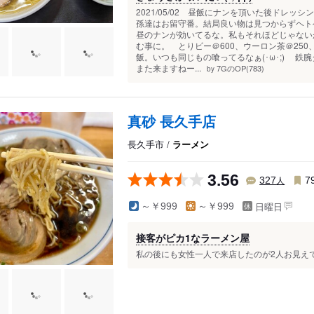
2021/05/02 昼飯にナンを頂いた後ドレ
孫達はお留守番。結局良い物は見つからずヘトヘ
昼のナンが効いてるな。私もそれほどじゃない
む事に。 とりビー＠600、ウーロン茶＠250
飯。いつも同じもの喰ってるなぁ(･ω･;) 
また来ますねー...
7GのOP(783)
by
真砂 長久手店
長久手市 /
ラーメン
3.56
人
327
7
日曜日
～￥999
～￥999
接客がピカ1なラーメン屋
私の後にも女性一人で来店したのが2人お見えで