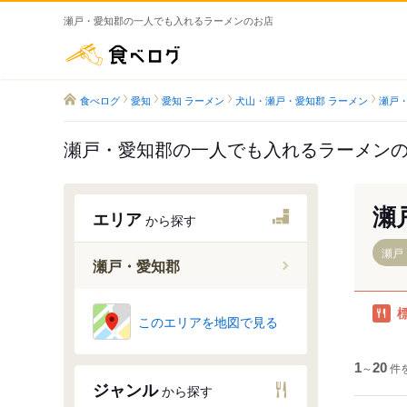
瀬戸・愛知郡の一人でも入れるラーメンのお店
食べログ
食べログ
愛知
愛知 ラーメン
犬山・瀬戸・愛知郡 ラーメン
瀬戸・
瀬戸・愛知郡の一人でも入れるラーメン
瀬
エリア
から探す
瀬戸
瀬戸・愛知郡
豊明駅
このエリアを地図で見る
前後駅
米野木駅
1
～
20
件
ジャンル
から探す
日進駅