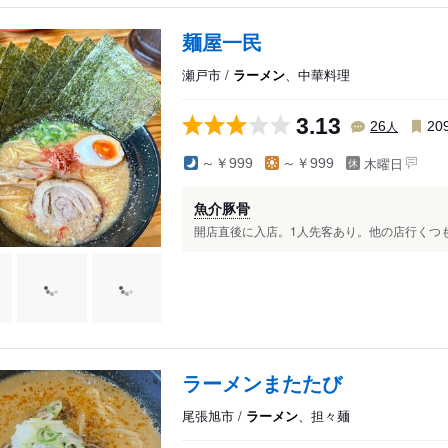
麺屋一民
瀬戸市 /
ラーメン
、中華料理
3.13
人
26
20
木曜日
～￥999
～￥999
魚介豚骨
開店直後に入店。1人先客あり。他の店行くつも
ラーメンまたたび
尾張旭市 /
ラーメン
、担々麺