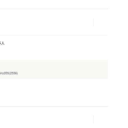
人
6
hiro355(2536)