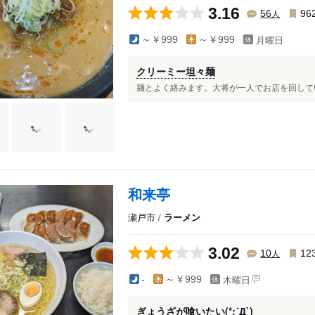
3.16
人
56
96
月曜日
～￥999
～￥999
クリーミー坦々麺
麺とよく絡みます。大将が一人でお店を回してい
和来亭
瀬戸市 /
ラーメン
3.02
人
10
12
木曜日
-
～￥999
ぎょうざが喰いたい(*;´Д`)