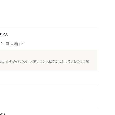
園駅
人
912
火曜日
99
思いますがそれをお一人或いは少人数でこなされているのには感
人
03