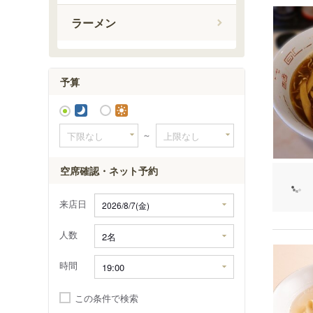
赤池駅
ラーメン
印場駅
旭前駅
尾張旭駅
予算
～
空席確認・ネット予約
来店日
人数
時間
この条件で検索