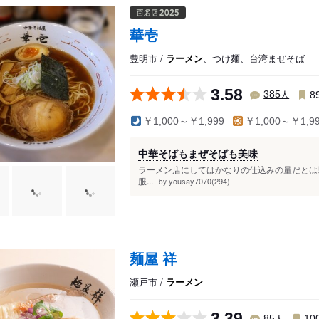
尾張瀬戸駅
芸大通駅
山口駅
公園西駅
華壱
瀬戸口駅
愛・地球博記念公
豊明市 /
ラーメン
、つけ麺、台湾まぜそば
瀬戸市駅
3.58
人
385
8
￥1,000～￥1,999
￥1,000～￥1,9
中華そばもまぜそばも美味
ラーメン店にしてはかなりの仕込みの量だとは
服...
yousay7070(294)
by
麺屋 祥
瀬戸市 /
ラーメン
3.39
人
85
10