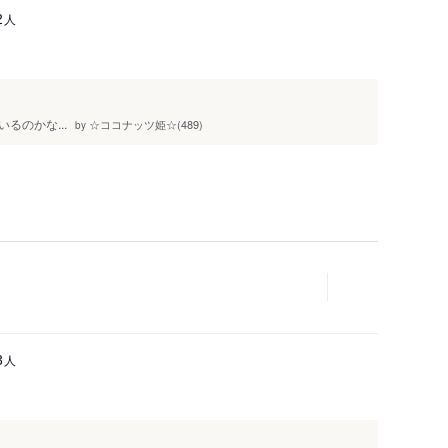
人
2
るのかな...
☆ココナッツ姫☆(489)
by
人
3