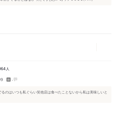
人
064
-
99
でるのはいつも私ぐらい笑他店は食べたことないから私は美味しいと