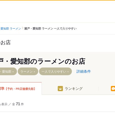
愛知郡 ラーメン
瀬戸・愛知郡 ラーメン 一人で入りやすい
のお店
戸・愛知郡のラーメンのお店
詳細条件
・愛知郡
ラーメン
一人で入りやすい
標準
ランキング
【予約・PR店舗優先順】
三郷駅
中水野駅
水野駅
はなみずき通駅
新瀬戸駅
杁ケ池公園駅
を表示
／
全
71
件
瀬戸市役所前駅
長久手古戦場駅