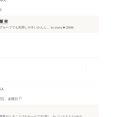
日
屋 祥
ループでも利用しやすいかんじ...
yossy☻(2608)
by
人
5
曜日、金曜日
がくることはなかったです(笑)...
ゾノ５５２２(1411)
by