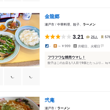
金龍郷
瀬戸市 / 中華料理、餃子、
ラーメン
3.21
人
26
57
月曜日、火曜日
-
～￥999
フワフワな焼売ウマし！
餃子はこのお店も1人目で8個とたっぷり...
by
弐庵
瀬戸市 /
ラーメン