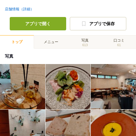
店舗情報（詳細）
アプリで開く
アプリで保存
写真
口コミ
トップ
メニュー
613
61
写真