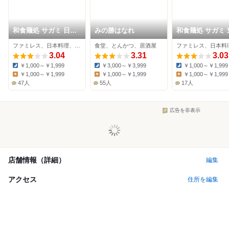
和食麺処 サガミ 日進
みの勝はなれ
和食麺処 サガミ 
店
店
ファミレス、日本料理、そば
食堂、とんかつ、居酒屋
3.04
3.31
3.03
￥1,000～￥1,999
￥3,000～￥3,999
￥1,000～￥1,999
Dinner:
Dinner:
Dinner:
￥1,000～￥1,999
￥1,000～￥1,999
￥1,000～￥1,999
Lunch:
Lunch:
Lunch:
47人
55人
17人
広告を非表示
店舗情報（詳細）
編集
アクセス
住所を編集