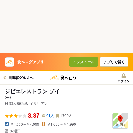
インストール
アプリで開く
日進駅グルメへ
ログイン
ジビエレストラン ゾイ
(zoi)
日進駅/肉料理､ イタリアン
3.37
61
人
1760
人
￥4,000～￥4,999
￥1,000～￥1,999
水曜日