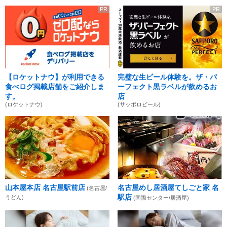
PR
PR
【ロケットナウ】が利用できる
完璧な生ビール体験を。ザ・パ
食べログ掲載店舗をご紹介しま
ーフェクト黒ラベルが飲めるお
す。
店
(ロケットナウ)
(サッポロビール)
山本屋本店 名古屋駅前店
名古屋めし居酒屋てしごと家 名
(名古屋/
駅店
うどん)
(国際センター/居酒屋)