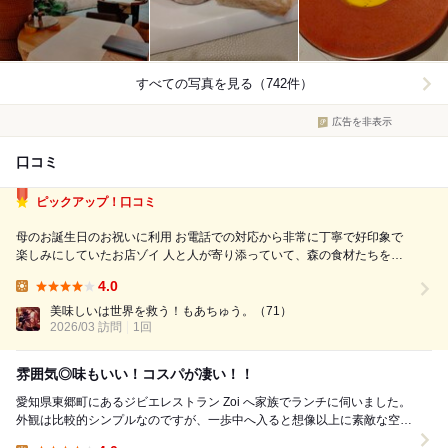
すべての写真を見る（742件）
広告を非表示
口コミ
ピックアップ！口コミ
母のお誕生日のお祝いに利用 お電話での対応から非常に丁寧で好印象で
楽しみにしていたお店ゾイ 人と人が寄り添っていて、森の食材たちを余
すことなく愛情込めてお店づくりをしていることを感じられずにはいられ
4.0
ない 一昨年、狩猟体験をして鹿の解体を一通り見た後、実際にレストラ
Lunch:
ンに運ばれる食材たちを...
美味しいは世界を救う！もあちゅう。
（71）
2026/03 訪問
1回
雰囲気◎味もいい！コスパが凄い！！
愛知県東郷町にあるジビエレストラン Zoi へ家族でランチに伺いました。
外観は比較的シンプルなのですが、一歩中へ入ると想像以上に素敵な空間
が広がっていて驚きました。店内は緑が多く、...