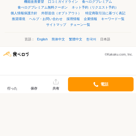
機能改善要望
口コミガイドライン
食べログプレミアム
食べログプレミアム無料クーポン
ネット予約（リクエスト予約）
個人情報保護方針
外部送信（オプトアウト）
特定商取引法に基づく表記
推奨環境
ヘルプ・お問い合わせ
採用情報
企業情報
キーワード一覧
サイトマップ
チェーン一覧
言語：
English
简体中文
繁體中文
한국어
日本語
©Kakaku.com, Inc.
電話
行った
保存
共有