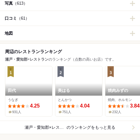
写真
（613）
口コミ
（61）
地図
周辺のレストランランキング
瀬戸・愛知郡
×
レストラン
のランキング（点数の高いお店）です。
1
2
3
田代
美はる
焼肉みずの
うなぎ
とんかつ
焼肉、ホルモン
4.25
4.04
3.84
931人
751人
232人
瀬戸・愛知郡×レストラン
のランキングをもっと見る