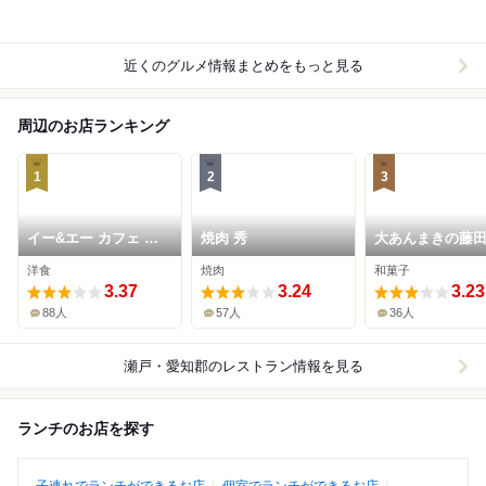
近くのグルメ情報まとめをもっと見る
周辺のお店ランキング
1
2
3
イー&エー カフェ ら
焼肉 秀
大あんまきの藤
らぽーと愛知東郷店
ららぽーと愛知
洋食
焼肉
和菓子
3.37
3.24
3.23
88人
57人
36人
瀬戸・愛知郡
のレストラン情報を見る
ランチのお店を探す