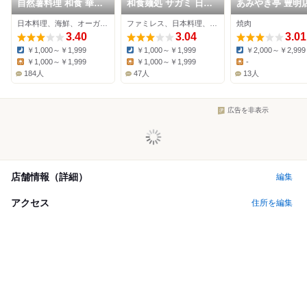
自然薯料理 和食 華花
和食麺処 サガミ 日進
あみやき亭 豊明
長久手本店
店
日本料理、海鮮、オーガニック
ファミレス、日本料理、そば
焼肉
3.40
3.04
3.01
￥1,000～￥1,999
￥1,000～￥1,999
￥2,000～￥2,999
Dinner:
Dinner:
Dinner:
￥1,000～￥1,999
￥1,000～￥1,999
-
Lunch:
Lunch:
Lunch:
184人
47人
13人
広告を非表示
店舗情報（詳細）
編集
アクセス
住所を編集