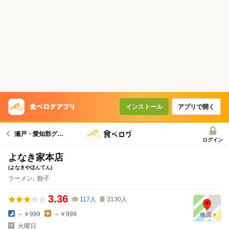
インストール
アプリで開く
瀬戸・愛知郡グルメへ
ログイン
よなき家本店
(よなきやほんてん)
ラーメン､ 餃子
3.36
117
人
3130
人
～￥999
～￥999
火曜日