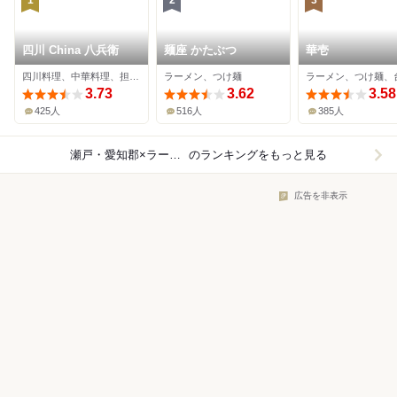
1
2
3
四川 China 八兵衛
麺座 かたぶつ
華壱
四川料理、中華料理、担々麺
ラーメン、つけ麺
3.73
3.62
3.58
425人
516人
385人
瀬戸・愛知郡×ラーメン
のランキングをもっと見る
広告を非表示