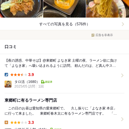
すべての写真を見る（576件）
広告を非表示
口コミ
【夜の誘惑、中華そば】@東郷町 よなき家 土曜の夜、ラーメン欲に負け
て「よなき家」へ吸い込まれるように訪問。 頼んだのは、ど真ん中スト
レートな**中華そば（850円）に味付...
3.9
Dinner:
タロ活
（1680）
2025/05 訪問
1回
東郷町に有るラーメン専門店
この日のお昼は愛知県の愛東郷町で。 久し振りに「よなき家 本店」
に行って来ました。 東郷町春木太に有るラーメン専門店です。 「よ
なき家」は2度程食べに行った事が有...
3.3
Lunch: