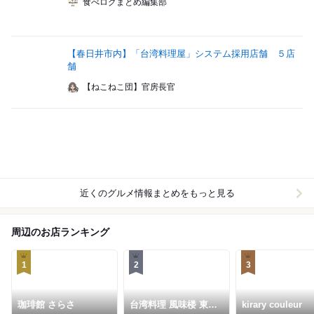
食べログまとめ編集部
【春日井市内】「台湾料理屋」システム採用店舗 ５店
舗
【ねこねこ団】官房長官
近くのグルメ情報まとめをもっと見る
周辺のお店ランキング
1
2
3
珈琲館 さらさ
台湾料理 風味楼 東郷
kirary couleur