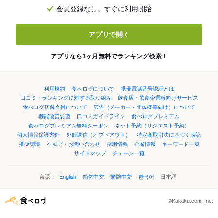
会員登録なし。すぐに利用開始
アプリで開く
アプリなら1ヶ月無料でランキング検索！
利用規約
食べログについて
携帯電話番号認証とは
口コミ・ランキングに対する取り組み
飲食店・飲食企業様向けサービス
食べログ店舗会員について
広告（メーカー・団体様等向け）について
機能改善要望
口コミガイドライン
食べログプレミアム
食べログプレミアム無料クーポン
ネット予約（リクエスト予約）
個人情報保護方針
外部送信（オプトアウト）
特定商取引法に基づく表記
推奨環境
ヘルプ・お問い合わせ
採用情報
企業情報
キーワード一覧
サイトマップ
チェーン一覧
言語：
English
简体中文
繁體中文
한국어
日本語
©Kakaku.com, Inc.