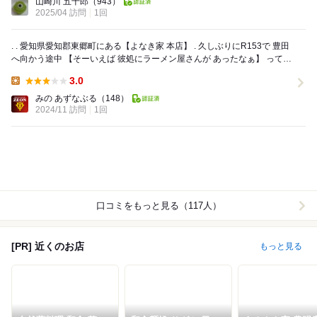
山崎川 五十郎
（943）
2025/04 訪問
1回
. . 愛知県愛知郡東郷町にある【よなき家 本店】 . 久しぶりにR153で 豊田
へ向かう途中 【そーいえば 彼処にラーメン屋さんが あったなぁ】 って
思い出して 此...
3.0
Lunch:
みの あずなぶる
（148）
2024/11 訪問
1回
口コミをもっと見る（117人）
[PR] 近くのお店
もっと見る