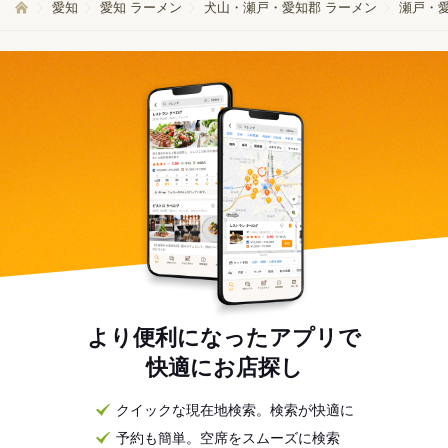
愛知
愛知 ラーメン
犬山・瀬戸・愛知郡 ラーメン
瀬戸・愛
より便利になったアプリで
快適にお店探し
クイックな現在地検索。検索が快適に
予約も簡単。空席をスムーズに検索