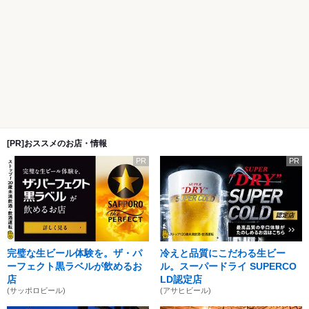
[PR]おススメのお店・情報
PR
PR
完璧な生ビール体験を。ザ・パ
冷えと品質にこだわる生ビー
ーフェクト黒ラベルが飲めるお
ル。スーパードライ SUPERCO
店
LD認定店
(サッポロビール)
(アサヒビール)