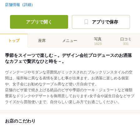
店舗情報（詳細）
アプリで開く
アプリで保存
写真
口コミ
トップ
座席
メニュー
1623
331
季節をスイーツで楽しむ－。デザイン会社プロデュースのお洒落
なカフェで贅沢なひと時を－。
ヴィンテージやモダンな雰囲気がミックスされたブルックリンスタイルの空
間は、場所毎に異なる表情を楽しむ事が出来ます。お洒落に楽しめる個室
や、女子会にお勧めなテーブル席など使い方自由です。
店舗のピザ釜で焼き上げる絶品のピザや季節のケーキ・ジェラートなど種類
豊富なドリンクやデザートを御用意しております♪女子会や誕生日会などサプ
ライズから普段使いまで、自分らしい楽しみ方でお過ごしください。
お店のこだわり