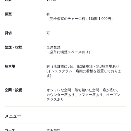
個室
有
（完全個室のチャージ料：1時間 1,000円）
貸切
可
禁煙・喫煙
全席禁煙
（店外に喫煙スペース有り）
駐車場
有（店舗横に5台、第2駐車場・第3駐車場あり
(インスタグラム・店頭に看板を設置しておりま
す)）
空間・設備
オシャレな空間、落ち着いた空間、席が広い、
カウンター席あり、ソファー席あり、オープン
テラスあり
メニュー
コース
飲み放題