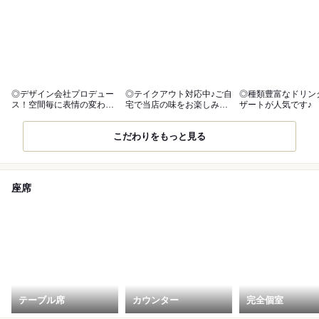
◎デザイン会社プロデュー
◎テイクアウト対応中♪ご自
◎種類豊富なドリン
ス！空間毎に表情の変わる
宅で当店の味をお楽しみく
ザートが人気です♪
お洒落な店内
ださい♪
こだわりをもっと見る
座席
テーブル席
カウンター
完全個室