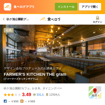
インストール
アプリで開く
杁ケ池公園駅グルメへ
ログイン
公式
デザイン会社プロデュースのお洒落カフェ
FARMER'S KITCHEN THE gram
(ファーマーズキッチンザグラム)
杁ケ池公園駅/カフェ､ かき氷､ ダイニングバー
3.49
331
人
12504
人
～￥999
～￥999