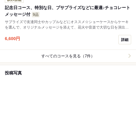
記念日コース、特別な日、プサプライズなどに最適♪チョコレート
メッセージ付
9品
サプライズで友達同士やカップルなどにオススメ☆ショーケースからケーキ
を選んで、オリジナルメッセージを添えて、花火や音楽で大切な日を演出い
たします♪※7月1日より記念日コース内容をリニューアルいたしました。予め
ご了承ください。
6,600
円
詳細
すべてのコースを見る（7件）
投稿写真