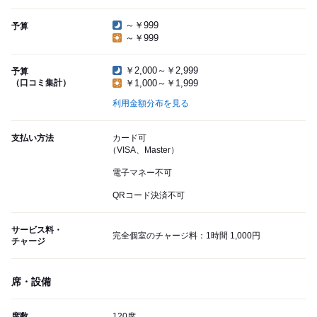
～￥999
予算
～￥999
￥2,000～￥2,999
予算
（口コミ集計）
￥1,000～￥1,999
利用金額分布を見る
支払い方法
カード可
（VISA、Master）
電子マネー不可
QRコード決済不可
サービス料・
完全個室のチャージ料：1時間 1,000円
チャージ
席・設備
席数
120席