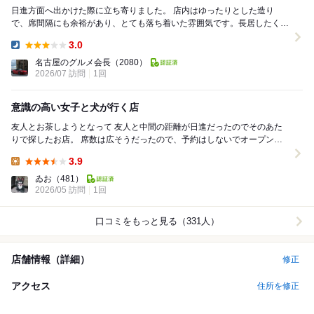
日進方面へ出かけた際に立ち寄りました。 店内はゆったりとした造り
で、席間隔にも余裕があり、とても落ち着いた雰囲気です。長居したくな
るような居心地の良さがあり、空間づくりにはこ...
3.0
Dinner:
名古屋のグルメ会長
（2080）
2026/07 訪問
1回
意識の高い女子と犬が行く店
友人とお茶しようとなって 友人と中間の距離が日進だったのでそのあた
りで探したお店。 席数は広そうだったので、予約はしないでオープンち
ょっと前に着いたのですが 既に沢山の人...
3.9
Lunch:
ゐお
（481）
2026/05 訪問
1回
口コミをもっと見る（331人）
店舗情報（詳細）
修正
アクセス
住所を修正