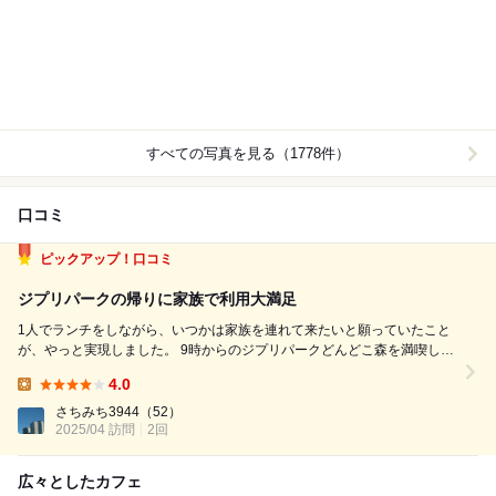
すべての写真を見る（1778件）
口コミ
ピックアップ！口コミ
ジプリパークの帰りに家族で利用大満足
1人でランチをしながら、いつかは家族を連れて来たいと願っていたこと
が、やっと実現しました。 9時からのジプリパークどんどこ森を満喫して
からの、12時ザ・グラムの予約。 駐車場は全然空いていなくて（数箇所
4.0
あるのに）、店員さんが走って切り盛りしていました。 席は大人4人とキ
Lunch:
ッズ2人でもゆっ...
さちみち3944
（52）
2025/04 訪問
2回
広々としたカフェ