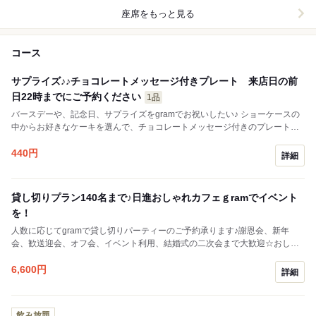
座席をもっと見る
コース
サプライズ♪♪チョコレートメッセージ付きプレート 来店日の前
日22時までにご予約ください
1品
バースデーや、記念日、サプライズをgramでお祝いしたい♪ ショーケースの
中からお好きなケーキを選んで、チョコレートメッセージ付きのプレートの
乗せてお祝いいたします♪ ケーキ代500円～ ＋400円(440円）でお受けいた
します。
440
円
詳細
貸し切りプラン140名まで♪日進おしゃれカフェｇramでイベント
を！
人数に応じてgramで貸し切りパーティーのご予約承ります♪謝恩会、新年
会、歓送迎会、オフ会、イベント利用、結婚式の二次会まで大歓迎☆おしゃ
れなgramで記念のイベントご検討ください！お日にち、お時間、ご相談くだ
さい♪
6,600
円
詳細
飲み放題