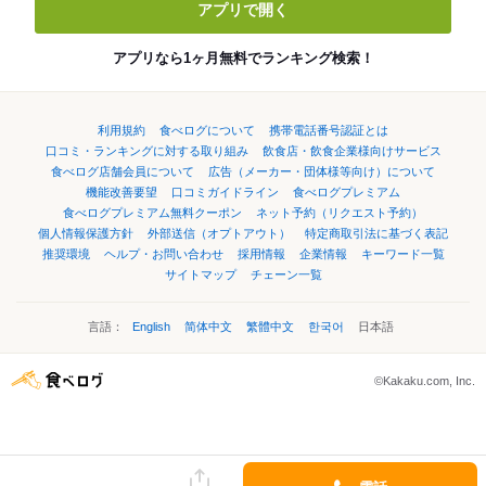
アプリで開く
アプリなら1ヶ月無料でランキング検索！
利用規約
食べログについて
携帯電話番号認証とは
口コミ・ランキングに対する取り組み
飲食店・飲食企業様向けサービス
食べログ店舗会員について
広告（メーカー・団体様等向け）について
機能改善要望
口コミガイドライン
食べログプレミアム
食べログプレミアム無料クーポン
ネット予約（リクエスト予約）
個人情報保護方針
外部送信（オプトアウト）
特定商取引法に基づく表記
推奨環境
ヘルプ・お問い合わせ
採用情報
企業情報
キーワード一覧
サイトマップ
チェーン一覧
言語：
English
简体中文
繁體中文
한국어
日本語
©Kakaku.com, Inc.