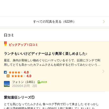
すべての写真を見る（622件）
口コミ
ピックアップ！口コミ
ランチもいいけどディナーはより奥深く楽しめました♪
最近、身内が美味しい物めぐりにハマっているそうで、以前にランチで利
用してとても良かったカフェムクさんを紹介すると行ってみたいというこ
とでディナーで予約してうかがいました。ちょっと早めの17時半のスタ
4.0
ートです。 メニューの方は、せっかくなのでお店のホームページで見つ
Dinner:
4.0
けたお店一番の贅沢コース、「記...
Lunch:
フォトン
（1461）
2026/04 訪問
2回
愛知遠征シリーズ①
とても気になってたムクさん 食べログ予約で行って来ました そそっかし
い私は予約時間を間違えてしまい30分以上前に到着してしまいました こ