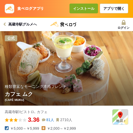
コースで使えるクーポン
戻る
インストール
アプリで開く
高蔵寺駅グルメへ
クーポンを利用せず予約する
ログイン
公式
種類豊富なモーニング本格フレンチ
カフェ ムク
(CAFÉ MUKU)
高蔵寺駅/ビストロ､ カフェ
3.36
81
人
2710
人
￥5,000～￥5,999
￥2,000～￥2,999