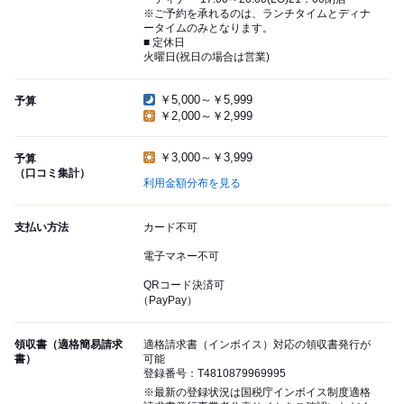
※ご予約を承れるのは、ランチタイムとディナ
ータイムのみとなります。
■ 定休日
火曜日(祝日の場合は営業)
￥5,000～￥5,999
予算
￥2,000～￥2,999
￥3,000～￥3,999
予算
（口コミ集計）
利用金額分布を見る
支払い方法
カード不可
電子マネー不可
QRコード決済可
（PayPay）
領収書（適格簡易請求
適格請求書（インボイス）対応の領収書発行が
書）
可能
登録番号：T4810879969995
※最新の登録状況は国税庁インボイス制度適格