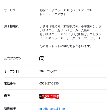
サービス
お祝い・サプライズ可（バースデープレー
ト）、テイクアウト
お子様連れ
子供可（乳児可、未就学児可、小学生可）、お
子様メニューあり、ベビーカー入店可
お子様メニュー￥7８０より(唐揚げ、エビフラ
イ、チキンライス、サラダ、スープ、ゼリー)
その他レトルトの離乳食もございます。
公式アカウント
オープン日
2020年5月24日
電話番号
0568-27-6830
備考
瓶コーク提供店
初投稿者
miu68maya114
（0）