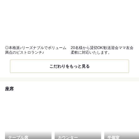
◎本格派♪リーズナブルでボリューム
20名様から貸切OK!歓送迎会ママ友会
満点のビストロランチ♪
柔軟に対応いたします。
こだわりをもっと見る
座席
テーブル席
カウンター
半個室