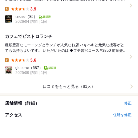
ちらはモーニングタイムもあるの...
3.9
Lunch:
t.nose
（85）
2026/04 訪問
1回
カフェでビストロランチ
種類豊富なモーニングとランチが人気なお店 ハキハキと元気な接客がと
ても気持ちよいです。 いただいたのは ◆プチ贅沢コース ¥3850 前菜盛り
合わせ･スープ･メイン(お...
3.6
Lunch:
glutton⭐︎
（687）
2025/09 訪問
1回
口コミをもっと見る（81人）
店舗情報（詳細）
修正
アクセス
住所を修正