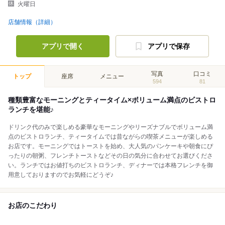
火曜日
店舗情報（詳細）
アプリで開く
アプリで保存
写真
口コミ
トップ
座席
メニュー
594
81
種類豊富なモーニングとティータイム×ボリューム満点のビストロ
ランチを堪能♪
ドリンク代のみで楽しめる豪華なモーニングやリーズナブルでボリューム満
点のビストロランチ、ティータイムでは昔ながらの喫茶メニューが楽しめる
お店です。モーニングではトーストを始め、大人気のパンケーキや朝食にぴ
ったりの朝粥、フレンチトーストなどその日の気分に合わせてお選びくださ
い。ランチではお値打ちのビストロランチ、ディナーでは本格フレンチを御
用意しておりますのでお気軽にどうぞ♪
お店のこだわり