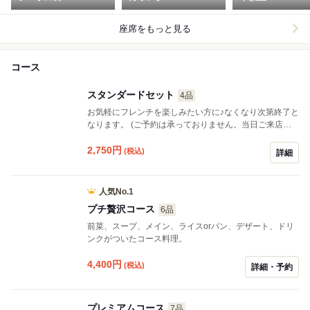
座席をもっと見る
コース
スタンダードセット
4品
お気軽にフレンチを楽しみたい方に♪なくなり次第終了と
なります。 (ご予約は承っておりません。当日ご来店さ
れた方のみ)
2,750
円
(税込)
詳細
人気No.1
プチ贅沢コース
6品
前菜、スープ、メイン、ライスorパン、デザート、ドリ
ンクがついたコース料理。
4,400
円
(税込)
詳細・予約
プレミアムコース
7品