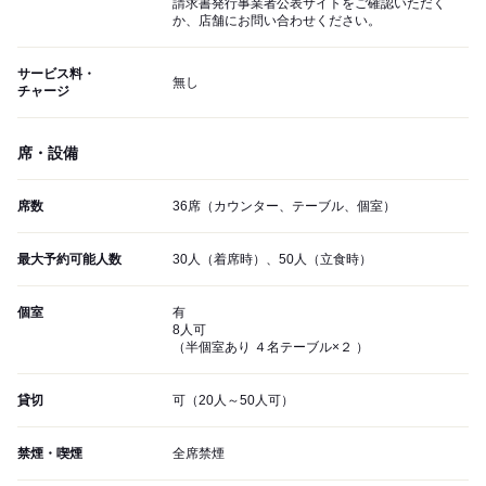
請求書発行事業者公表サイトをご確認いただく
か、店舗にお問い合わせください。
サービス料・
無し
チャージ
席・設備
席数
36席（カウンター、テーブル、個室）
最大予約可能人数
30人（着席時）、50人（立食時）
個室
有
8人可
（半個室あり ４名テーブル×２ ）
貸切
可（20人～50人可）
禁煙・喫煙
全席禁煙