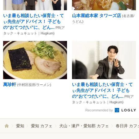
いま最も相談したい保育士・て
山本屋総本家 タワーズ店
(名古屋/
ぃ先生がアドバイス！ 子ども
うどん)
の“おてつだい”に、どん...
PR(ア
タック・キュキュット｜Hugkum)
萬珍軒
いま最も相談したい保育士・て
(中村区役所/ラーメン)
ぃ先生がアドバイス！ 子ども
の“おてつだい”に、どん...
PR(ア
タック・キュキュット｜Hugkum)
Recommended by
愛知
愛知 カフェ
犬山・瀬戸・愛知郡 カフェ
春日井 カフ