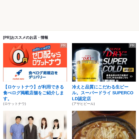
[PR]おススメのお店・情報
PR
PR
【ロケットナウ】が利用できる
冷えと品質にこだわる生ビー
食べログ掲載店舗をご紹介しま
ル。スーパードライ SUPERCO
す。
LD認定店
(ロケットナウ)
(アサヒビール)