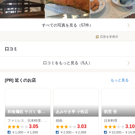
すべての写真を見る（57件）
広告を非表示
口コミ
口コミをもっと見る（5人）
[PR] 近くのお店
もっと見る
和食麺処 サガミ 春日
あみやき亭 小牧店
割烹 登
井篠木店
ファミレス、日本料理、そば
焼肉
日本料理
3.05
3.03
3.10
￥1,000～￥1,999
￥2,000～￥2,999
￥10,000～￥14,9