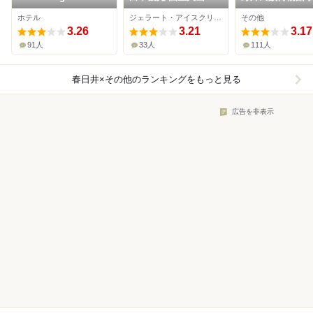
Inuyama Urakuen
売店
ワールド
ホテル
ジェラート・アイスクリーム、甘味処、その他
その他
3.26
3.21
3.17
91人
33人
111人
春日井×その他
のランキングをもっと見る
広告を非表示