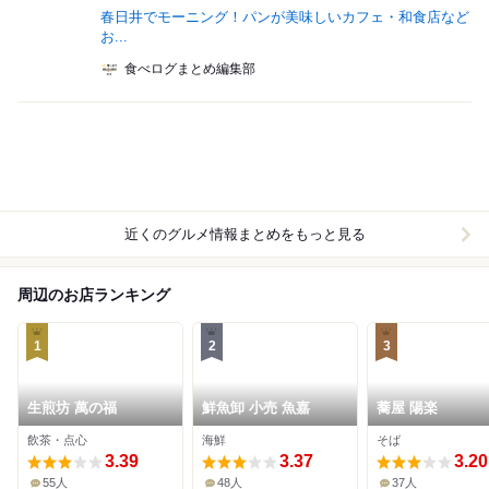
春日井でモーニング！パンが美味しいカフェ・和食店など
お...
食べログまとめ編集部
近くのグルメ情報まとめをもっと見る
周辺のお店ランキング
1
2
3
生煎坊 萬の福
鮮魚卸 小売 魚嘉
蕎屋 陽楽
飲茶・点心
海鮮
そば
3.39
3.37
3.20
55人
48人
37人