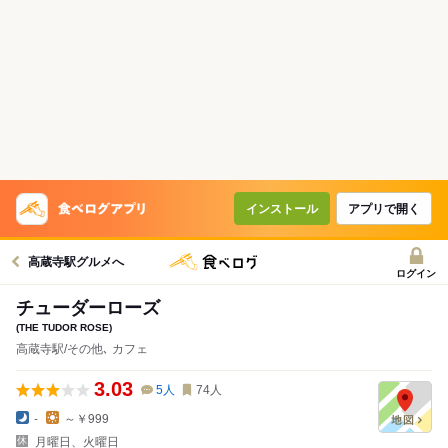
インストール
アプリで開く
高蔵寺駅グルメへ
ログイン
チューダーローズ
(THE TUDOR ROSE)
高蔵寺駅/その他､ カフェ
3.03
5
人
74
人
-
～￥999
月曜日、火曜日