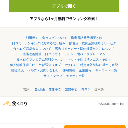
アプリで開く
アプリなら1ヶ月無料でランキング検索！
利用規約
食べログについて
携帯電話番号認証とは
口コミ・ランキングに対する取り組み
飲食店・飲食企業様向けサービス
食べログ店舗会員について
広告（メーカー・団体様等向け）について
機能改善要望
口コミガイドライン
食べログプレミアム
食べログプレミアム無料クーポン
ネット予約（リクエスト予約）
個人情報保護方針
外部送信（オプトアウト）
特定商取引法に基づく表記
推奨環境
ヘルプ・お問い合わせ
採用情報
企業情報
キーワード一覧
サイトマップ
チェーン一覧
言語：
English
简体中文
繁體中文
한국어
日本語
©Kakaku.com, Inc.