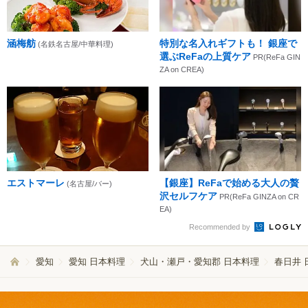
涵梅舫
特別な名入れギフトも！ 銀座で
(名鉄名古屋/中華料理)
選ぶReFaの上質ケア
PR(ReFa GIN
ZA on CREA)
エストマーレ
【銀座】ReFaで始める大人の贅
(名古屋/バー)
沢セルフケア
PR(ReFa GINZA on CR
EA)
Recommended by
愛知
愛知 日本料理
犬山・瀬戸・愛知郡 日本料理
春日井 