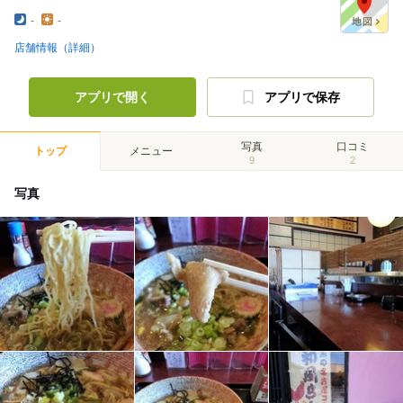
-
-
店舗情報（詳細）
アプリで開く
アプリで保存
写真
口コミ
トップ
メニュー
9
2
写真