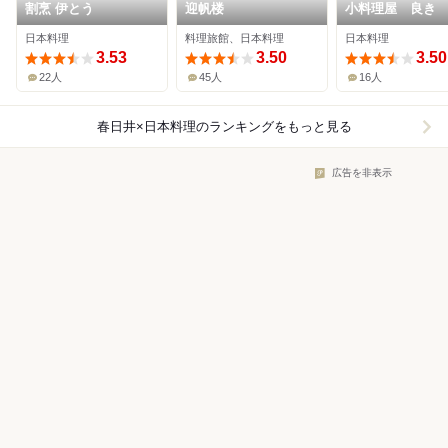
割烹 伊とう
迎帆楼
小料理屋 良き
日本料理
料理旅館、日本料理
日本料理
3.53
3.50
3.50
22人
45人
16人
春日井×日本料理
のランキングをもっと見る
広告を非表示