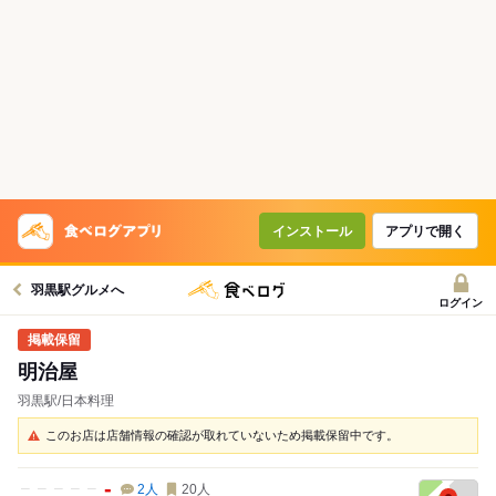
インストール
アプリで開く
羽黒駅グルメへ
ログイン
明治屋
羽黒駅/日本料理
このお店は店舗情報の確認が取れていないため掲載保留中です。
-
2
人
20
人