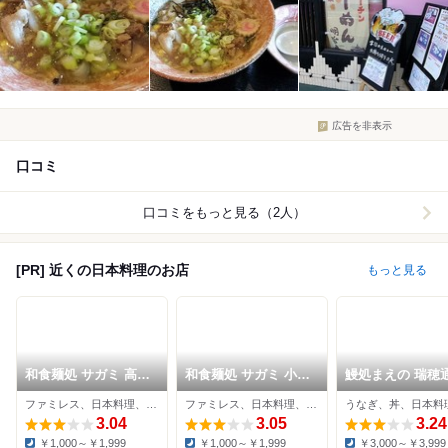
広告を非表示
口コミ
口コミをもっと見る（2人）
[PR] 近くの日本料理のお店
もっと見る
和食麺処 サガミ 高蔵
和食麺処 サガミ 小牧
鰻処まえの 瑞穂
寺店
店
ファミレス、日本料理、そば
ファミレス、日本料理、そば
うなぎ、丼、日本料
3.04
3.05
3.24
￥1,000～￥1,999
￥1,000～￥1,999
￥3,000～￥3,999