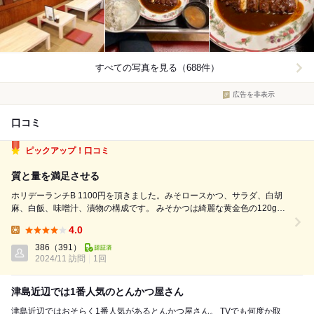
すべての写真を見る（688件）
広告を非表示
口コミ
ピックアップ！口コミ
質と量を満足させる
ホリデーランチB 1100円を頂きました。みそロースかつ、サラダ、白胡
麻、白飯、味噌汁、漬物の構成です。 みそかつは綺麗な黄金色の120gの
ロースとんかつ。味噌ソースはバランス良い甘味とコク。別添の白胡麻に
4.0
合わせると円やかさが加わるベンチマーク的味わい。旨い。 サラダの千
Lunch:
切りキャベツは甘味...
386
（391）
2024/11 訪問
1回
津島近辺では1番人気のとんかつ屋さん
津島近辺ではおそらく1番人気があるとんかつ屋さん。 TVでも何度か取