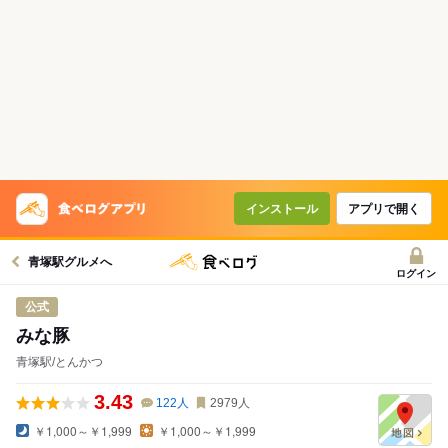
インストール
アプリで開く
青塚駅グルメへ
ログイン
公式
みな豚
青塚駅/とんかつ
3.43
122
人
2979
人
￥1,000～￥1,999
￥1,000～￥1,999