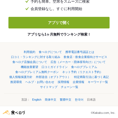
予約も簡単。空席をスムーズに検索
会員登録なし。すぐに利用開始
アプリで開く
アプリなら1ヶ月無料でランキング検索！
利用規約
食べログについて
携帯電話番号認証とは
口コミ・ランキングに対する取り組み
飲食店・飲食企業様向けサービス
食べログ店舗会員について
広告（メーカー・団体様等向け）について
機能改善要望
口コミガイドライン
食べログプレミアム
食べログプレミアム無料クーポン
ネット予約（リクエスト予約）
個人情報保護方針
外部送信（オプトアウト）
特定商取引法に基づく表記
推奨環境
ヘルプ・お問い合わせ
採用情報
企業情報
キーワード一覧
サイトマップ
チェーン一覧
言語：
English
简体中文
繁體中文
한국어
日本語
©Kakaku.com, Inc.