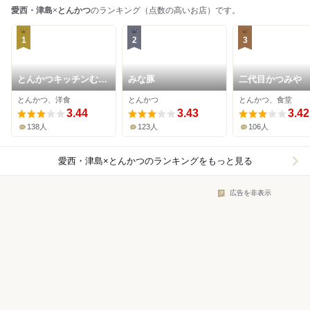
愛西・津島
×
とんかつ
のランキング（点数の高いお店）です。
1
2
3
とんかつキッチンむら
みな豚
二代目かつみや
かみ
とんかつ、洋食
とんかつ
とんかつ、食堂
3.44
3.43
3.42
138人
123人
106人
愛西・津島×とんかつ
のランキングをもっと見る
広告を非表示