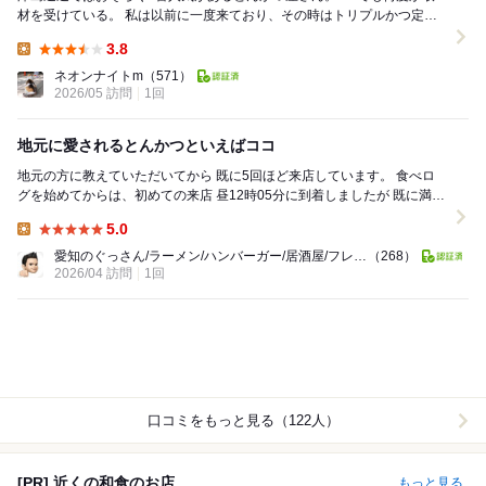
材を受けている。 私は以前に一度来ており、その時はトリプルかつ定食
を食べ¥1800位でコスパの良さにびっくり...
3.8
Lunch:
ネオンナイトm
（571）
2026/05 訪問
1回
地元に愛されるとんかつといえばココ
地元の方に教えていただいてから 既に5回ほど来店しています。 食べロ
グを始めてからは、初めての来店 昼12時05分に到着しましたが 既に満員
11時からランチをしてい...
5.0
Lunch:
愛知のぐっさん/ラーメン/ハンバーガー/居酒屋/フレンチ
（268）
2026/04 訪問
1回
口コミをもっと見る（122人）
[PR] 近くの和食のお店
もっと見る