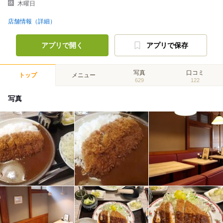
木曜日
店舗情報（詳細）
アプリで開く
アプリで保存
写真
口コミ
トップ
メニュー
629
122
写真