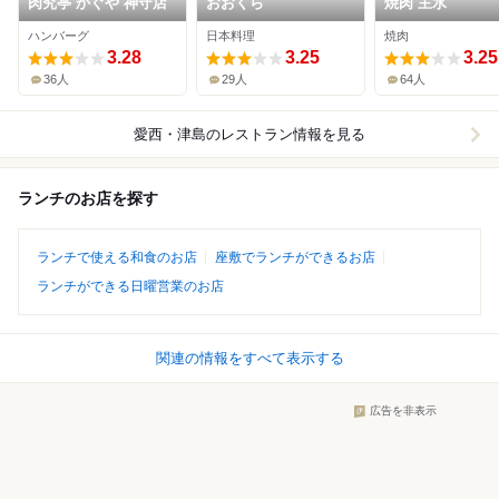
肉究亭 かぐや 神守店
おおくら
焼肉 主水
ハンバーグ
日本料理
焼肉
3.28
3.25
3.25
36人
29人
64人
愛西・津島
のレストラン情報を見る
ランチのお店を探す
ランチで使える和食のお店
座敷でランチができるお店
ランチができる日曜営業のお店
関連の情報をすべて表示する
広告を非表示