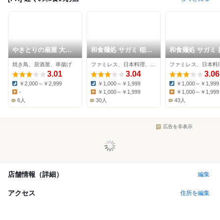
やきとりの扇屋 大治
和食麺処 サガミ 稲沢
和食麺処 サガミ 
南店
店
店
焼き鳥、居酒屋、串揚げ
ファミレス、日本料理、そば
3.01
3.04
3.06
￥2,000～￥2,999
￥1,000～￥1,999
￥1,000～￥1,999
Dinner:
Dinner:
Dinner:
-
￥1,000～￥1,999
￥1,000～￥1,999
Lunch:
Lunch:
Lunch:
6人
30人
43人
広告を非表示
店舗情報（詳細）
編集
アクセス
住所を編集