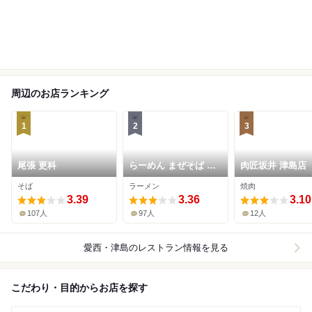
周辺のお店ランキング
1
2
3
尾張 更科
らーめん まぜそば 明
肉匠坂井 津島店
大
そば
ラーメン
焼肉
3.39
3.36
3.10
107人
97人
12人
愛西・津島
のレストラン情報を見る
こだわり・目的からお店を探す