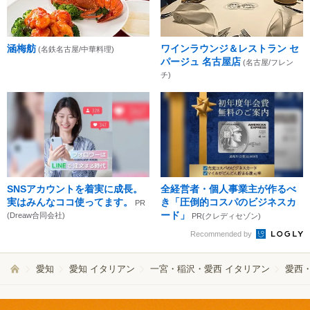
涵梅舫
ワインラウンジ＆レストラン セ
(名鉄名古屋/中華料理)
パージュ 名古屋店
(名古屋/フレン
チ)
SNSアカウントを着実に成長。
全経営者・個人事業主が作るべ
実はみんなココ使ってます。
き「圧倒的コスパのビジネスカ
PR
ード」
(Dreaw合同会社)
PR(クレディセゾン)
Recommended by
愛知
愛知 イタリアン
一宮・稲沢・愛西 イタリアン
愛西