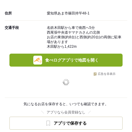
住所
愛知県あま市篠田持竿48-1
交通手段
名鉄木田駅から車で南西へ5分
西尾張中央道ヤマナカさんの北側
お店の東側(約8台)と西側(約20台)の両側に駐車
場があります
木田駅から1,422m
食べログアプリで地図を開く
広告を非表示
気になるお店を保存すると、いつでも確認できます。
アプリなら会員登録なし
アプリで保存する