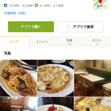
￥2,000～￥2,999
￥1,000～￥1,999
店舗情報（詳細）
アプリで開く
アプリで保存
写真
口コミ
トップ
メニュー
129
18
写真