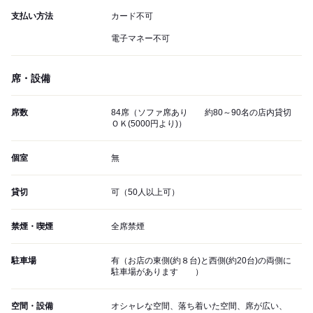
支払い方法
カード不可
電子マネー不可
席・設備
席数
84席（ソファ席あり 約80～90名の店内貸切
ＯＫ(5000円より)）
個室
無
貸切
可（50人以上可）
禁煙・喫煙
全席禁煙
駐車場
有（お店の東側(約８台)と西側(約20台)の両側に
駐車場があります ）
空間・設備
オシャレな空間、落ち着いた空間、席が広い、