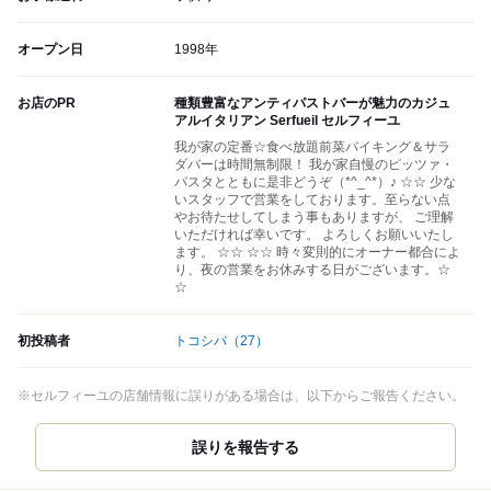
オープン日
1998年
お店のPR
種類豊富なアンティパストバーが魅力のカジュ
アルイタリアン Serfueil セルフィーユ
我が家の定番☆食べ放題前菜バイキング＆サラ
ダバーは時間無制限！ 我が家自慢のピッツァ・
パスタとともに是非どうぞ（*^_^*）♪ ☆☆ 少な
いスタッフで営業をしております。至らない点
やお待たせしてしまう事もありますが、 ご理解
いただければ幸いです。 よろしくお願いいたし
ます。 ☆☆ ☆☆ 時々変則的にオーナー都合によ
り、夜の営業をお休みする日がございます。☆
☆
初投稿者
トコシバ
（27）
※セルフィーユの店舗情報に誤りがある場合は、以下からご報告ください。
誤りを報告する