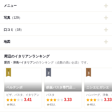
メニュー
写真
（129）
口コミ
（18）
地図
周辺のイタリアンランキング
愛西・津島
×
イタリアン
のランキング（点数の高いお店）です。
1
2
3
ベルテンポ
鉄板パスタ専門店
ニシエヒガシエ
itaya
ピザ、パスタ、イタリアン
パスタ
3.41
3.33
3.33
86人
63人
48人