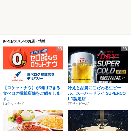
[PR]おススメのお店・情報
PR
PR
【ロケットナウ】が利用できる
冷えと品質にこだわる生ビー
食べログ掲載店舗をご紹介しま
ル。スーパードライ SUPERCO
す。
LD認定店
(ロケットナウ)
(アサヒビール)