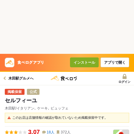
インストール
アプリで開く
木田駅グルメへ
ログイン
公式
セルフィーユ
木田駅/イタリアン､ ケーキ､ ビュッフェ
このお店は店舗情報の確認が取れていないため掲載保留中です。
3.07
18
人
372
人