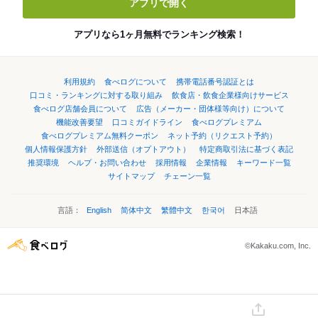
アプリで開く
アプリなら1ヶ月無料でランキング検索！
利用規約
食べログについて
携帯電話番号認証とは
口コミ・ランキングに対する取り組み
飲食店・飲食企業様向けサービス
食べログ店舗会員について
広告（メーカー・団体様等向け）について
機能改善要望
口コミガイドライン
食べログプレミアム
食べログプレミアム無料クーポン
ネット予約（リクエスト予約）
個人情報保護方針
外部送信（オプトアウト）
特定商取引法に基づく表記
推奨環境
ヘルプ・お問い合わせ
採用情報
企業情報
キーワード一覧
サイトマップ
チェーン一覧
言語：
English
简体中文
繁體中文
한국어
日本語
©Kakaku.com, Inc.